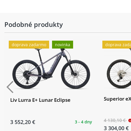
Hmotnost:
22.34 kg (L) kg
výplet kola:
stainless steel black
Podobné produkty
motor:
PANASONIC GXM AMXXPRO - Compact, High To
baterie:
KELLYS K2 AMXXPRO CARBON 820 Wh - superhi
doprava zadarmo
novinka
doprava zad
řadící
PANASONIC
jednotka:
cyklopočítač:
PANASONIC GXM Center Display 501 - Blueto
Superior e
Liv Lurra E+ Lunar Eclipse
4 130,10 €
3 552,20 €
3 - 4 dny
3 304,00 €