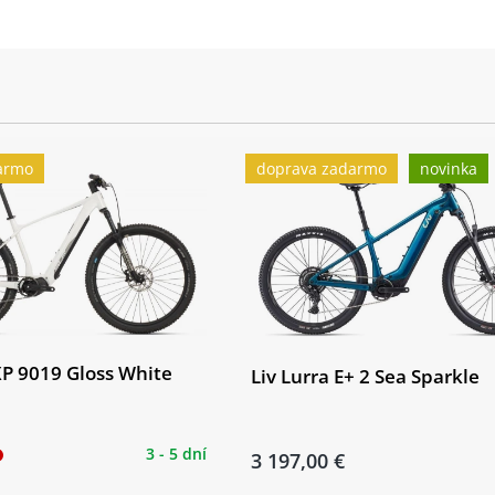
rque & Low weight drive unit, max torque 105 Nm, weight 2.56 k
gh energy density 236 Wh/kg, weight 3.48 kg, capacity 23 Ah, c
armo
doprava zadarmo
novinka
oth® 5.0 navigation, PANASONIC App conectivity
XP 9019 Gloss White
Liv Lurra E+ 2 Sea Sparkle
3 - 5 dní
3 197,00 €