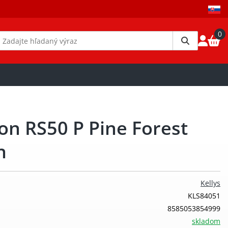
0
gon RS50 P Pine Forest
h
Kellys
KLS84051
8585053854999
skladom