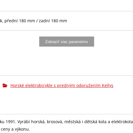
k, přední 180 mm / zadní 180 mm
Zobraziť viac parametrov
Horské elektrobicykle s predným odpružením Kellys
er Lock (32 děr)
 roku 1991. Vyrábí horská, krosová, městská i dětská kola a elektrok
"x2.40) ADDIX, folding
r ceny a výkonu.