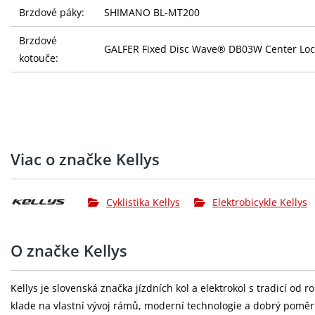
Brzdové páky:
SHIMANO BL-MT200
Brzdové
GALFER Fixed Disc Wave® DB03W Center Loc
kotouče:
Kazeta:
SHIMANO Linkglide CS-LG300-10 (11-48T)
Řetěz:
SHIMANO Linkglide CN-LG500
Kliky:
MIRANDA Delta (36T) - délka 170 mm
Viac o značke Kellys
Hlavové
ACROS 1.8" tapered semi-integrated
složení:
Cyklistika Kellys
Elektrobicykle Kellys
Pedály:
plast
Ráfky:
KLS Asesino 30 Disc 622x30 (32 děr)
O značke Kellys
Přední náboj:
SHIMANO TC500-15-B / TC500-HM-B Disc Cent
Kellys je slovenská značka jízdních kol a elektrokol s tradicí od
Pláště:
SCHWALBE Nobby Nic Performance 62-622 (29
klade na vlastní vývoj rámů, moderní technologie a dobrý pomě