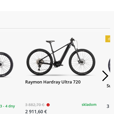
g
o-developed by KELLYS-BMZ
dop
Raymon Hardray Ultra 720
Sup
3 882,70 €
skladom
3 5
3 - 4 dny
2 911,60 €