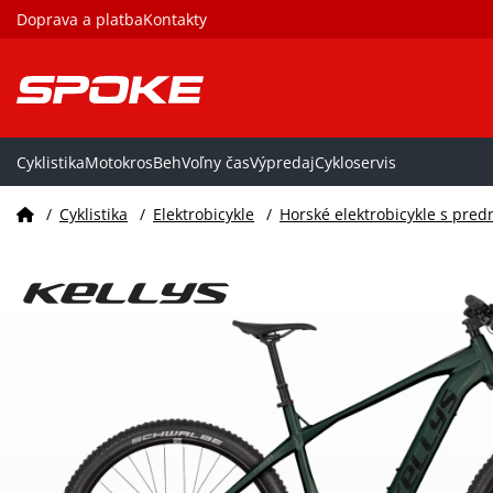
Doprava a platba
Kontakty
Cyklistika
Motokros
Beh
Voľny čas
Výpredaj
Cykloservis
/
Cyklistika
/
Elektrobicykle
/
Horské elektrobicykle s pr