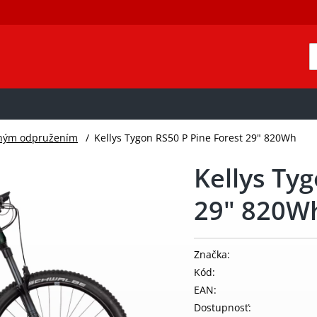
edným odpružením
/
Kellys Tygon RS50 P Pine Forest 29" 820Wh
Kellys Ty
29" 820W
Značka:
Kód:
EAN:
Dostupnosť: