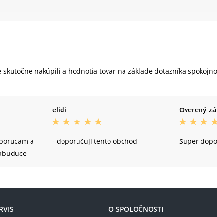
skutočne nakúpili a hodnotia tovar na základe dotazníka spokojnost
elidi
Overený zá
dporucam a
- doporučuji tento obchod
Super dopo
nabuduce
RVIS
O SPOLOČNOSTI