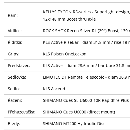
KELLYS TYGON RS-series - Superlight design
Rám:
12x148 mm Boost thru axle
Vidlice:
ROCK SHOX Recon Silver RL (29") Boost, 130 
Řídítka:
KLS Active RiseBar - diam 31.8 mm / rise 18
Gripy:
KLS Poison OneLockon
Představec:
KLS Active - diam 28.6 mm / bar bore 31.8 
Sedlovka:
LIMOTEC D1 Remote Telescopic - diam 30.9
Sedlo:
KLS Ascend
Řazení:
SHIMANO Cues SL-U6000-10R Rapidfire Plus
Přehazovačka:
SHIMANO Cues U6000 (direct mount)
Brzdy:
SHIMANO MT200 Hydraulic Disc