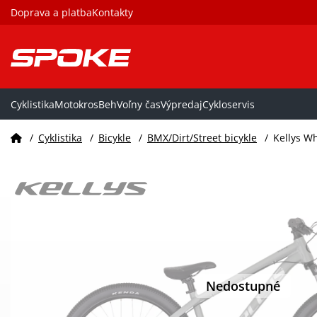
Doprava a platba
Kontakty
Cyklistika
Motokros
Beh
Voľny čas
Výpredaj
Cykloservis
/
Cyklistika
/
Bicykle
/
BMX/Dirt/Street bicykle
/
Kellys W
Nedostupné