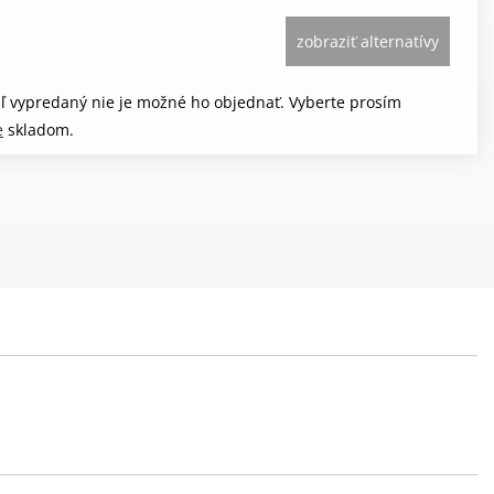
zobraziť alternatívy
aľ vypredaný nie je možné ho objednať. Vyberte prosím
e
skladom.