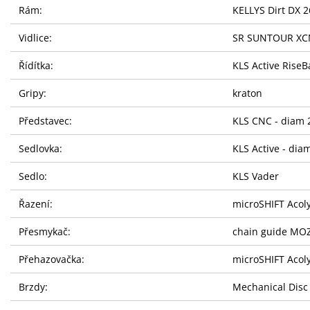
Rám:
KELLYS Dirt DX 2
Vidlice:
SR SUNTOUR XCM 
Řídítka:
KLS Active RiseB
Gripy:
kraton
Představec:
KLS CNC - diam 
Sedlovka:
KLS Active - di
Sedlo:
KLS Vader
Řazení:
microSHIFT Acol
Přesmykač:
chain guide MOZ
Přehazovačka:
microSHIFT Acol
Brzdy:
Mechanical Disc