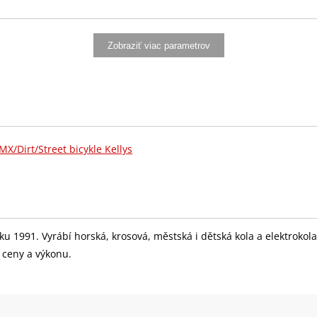
/ zadní 160 mm
Zobraziť viac parametrov
o CS-H081-8 (11-34T)
élka 170 mm
 mm)
MX/Dirt/Street bicykle Kellys
59x21 (32 děr)
 roku 1991. Vyrábí horská, krosová, městská i dětská kola a elektrok
r ceny a výkonu.
c (32 děr)
k Eight 58-559 (26"x2.35)