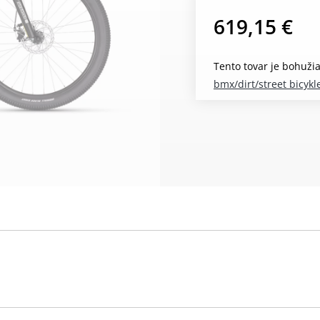
619,15 €
Tento tovar je bohuži
bmx/dirt/street bicykl