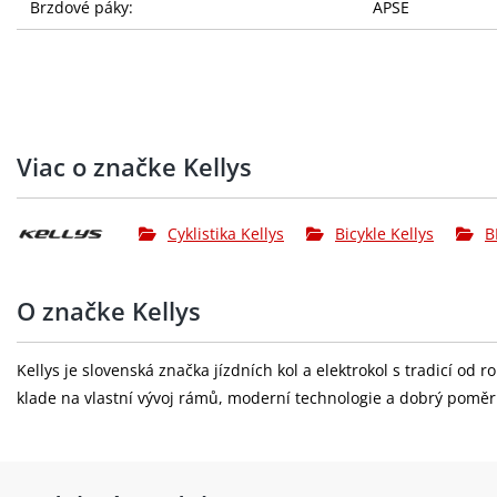
Brzdové páky:
APSE
Brzdové kotouče:
přední 160 mm 
Kazeta:
microSHIFT Mezz
Řetěz:
KMC Z8
Viac o značke Kellys
Kliky:
SAMOX (32T) - d
Středové složení:
cartridge (126.5
Cyklistika Kellys
Bicykle Kellys
B
Hlavové složení:
semi-integrated
O značke Kellys
Pedály:
plastic platform
Ráfky:
KLS Draft Disc 5
Kellys je slovenská značka jízdních kol a elektrokol s tradicí od
klade na vlastní vývoj rámů, moderní technologie a dobrý pomě
Přední náboj:
KLS Firework Dis
Pláště:
KENDA Small Bloc
výplet kola:
steel