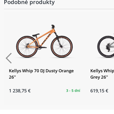
Podobné produkty
Barva:
Moonstone grey
Kellys Whip 70 DJ Dusty Orange
Kellys Whi
26"
Grey 26"
1 238,75 €
619,15 €
3 - 5 dní