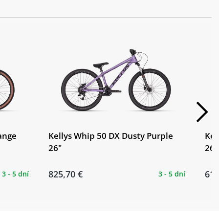
ange
Kellys Whip 50 DX Dusty Purple
Kel
26"
26"
825,70 €
619
3 - 5 dní
3 - 5 dní