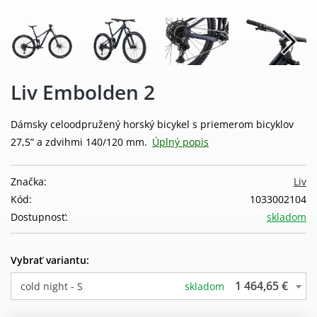
Liv Embolden 2
Dámsky celoodpružený horský bicykel s priemerom bicyklov
27,5” a zdvihmi 140/120 mm.
Úplný popis
Značka:
Liv
Kód:
1033002104
Dostupnosť:
skladom
Vybrať variantu:
1 464,65 €
cold night - S
skladom