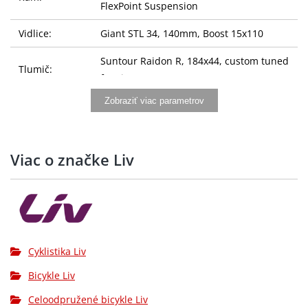
FlexPoint Suspension
Vidlice:
Giant STL 34, 140mm, Boost 15x110
Suntour Raidon R, 184x44, custom tuned
Tlumič:
for Liv
Zobraziť viac parametrov
Giant Contact TR35, 20mm rise, alloy: XS:
Řídítka:
730mm, S: 750mm, M: 750mm
Gripy:
Giant Sole-O
Viac o značke Liv
Giant Contact, 35mm: XS: 40mm, S:
Představec:
50mm, M: 50mm
Giant Contact Switch dropper, remote:
XS: 75mm travel / 30.9 x 295mm S:
Sedlovka:
Cyklistika Liv
100mm travel / 30.9 x 345mm M: 125mm
travel / 30.9 x 395mm
Bicykle Liv
Celoodpružené bicykle Liv
Sedlo:
Liv Sylvia