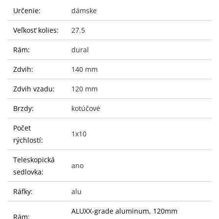
Určenie:
dámske
Veľkosť kolies:
27.5
Rám:
dural
Zdvih:
140 mm
Zdvih vzadu:
120 mm
Brzdy:
kotúčové
Počet
1x10
rýchlostí:
Teleskopická
ano
sedlovka:
Ráfky:
alu
ALUXX-grade aluminum, 120mm
Rám: