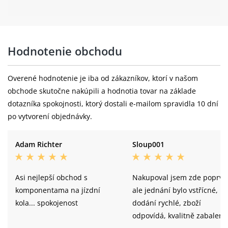
Giant AM 27.5, tubeless ready, sleeve-
Ráfky:
joint rim, 30mm inner width
Přední náboj:
alloy
Hodnotenie obchodu
Maxxis Minion DHF 27.5x2.6, EXO, TR,
Pláště:
tubeless
Overené hodnotenie je iba od zákazníkov, ktorí v našom
obchode skutočne nakúpili a hodnotia tovar na základe
Giant AM 27.5, tubeless ready, sleeve-
Zadní ráfek:
dotazníka spokojnosti, ktorý dostali e-mailom spravidla 10 dní
joint rim, 30mm inner width
po vytvorení objednávky.
Zadní náboj:
alloy
Adam Richter
Sloup001
Maxxis Dissector 27.5x2.6, EXO, TR,
Zadní plášť:
tubeless
Asi nejlepší obchod s
Nakupoval jsem zde poprvé
komponentama na jízdní
ale jednání bylo vstřícné,
kola... spokojenost
dodání rychlé, zboží
odpovídá, kvalitně zabaleno