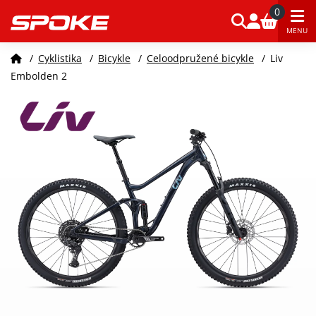
0
MENU
/
Cyklistika
/
Bicykle
/
Celoodpružené bicykle
/
Liv
Embolden 2