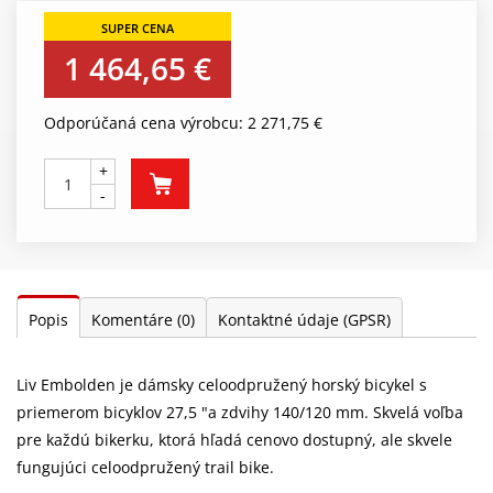
1 464,65 €
Odporúčaná cena výrobcu: 2 271,75 €
+
-
Popis
Komentáre
(0)
Kontaktné údaje (GPSR)
Liv Embolden je dámsky celoodpružený horský bicykel s
priemerom bicyklov 27,5 "a zdvihy 140/120 mm. Skvelá voľba
pre každú bikerku, ktorá hľadá cenovo dostupný, ale skvele
fungujúci celoodpružený trail bike.