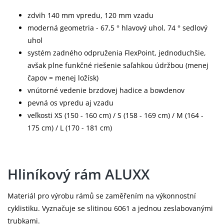
zdvih 140 mm vpredu, 120 mm vzadu
moderná geometria - 67,5 ° hlavový uhol, 74 ° sedlový
uhol
systém zadného odpruženia FlexPoint, jednoduchšie,
avšak plne funkčné riešenie saľahkou údržbou (menej
čapov = menej ložísk)
vnútorné vedenie brzdovej hadice a bowdenov
pevná os vpredu aj vzadu
veľkosti XS (150 - 160 cm) / S (158 - 169 cm) / M (164 -
175 cm) / L (170 - 181 cm)
Hliníkový rám ALUXX
Materiál pro výrobu rámů se zaměřením na výkonnostní
cyklistiku. Vyznačuje se slitinou 6061 a jednou zeslabovanými
trubkami.