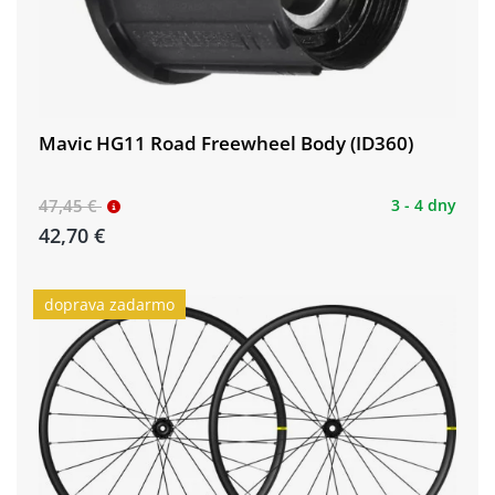
Mavic HG11 Road Freewheel Body (ID360)
47,45 €
3 - 4 dny
42,70 €
doprava zadarmo