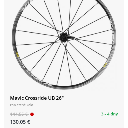
​​​​​​​Mavic Crossride UB 26"
zapletené kolo
144,55 €
3 - 4 dny
130,05 €