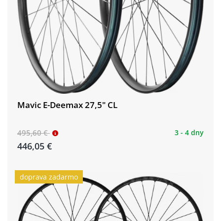
Mavic E-Deemax 27,5" CL
495,60 €
3 - 4 dny
446,05 €
doprava zadarmo