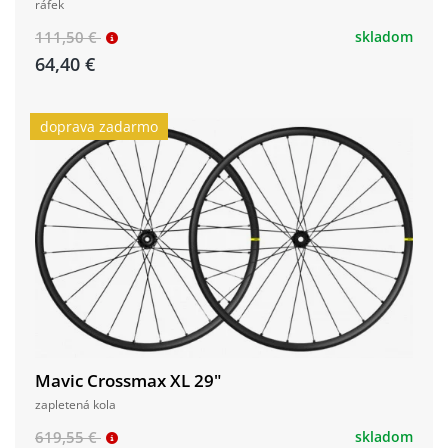
ráfek
111,50 €
skladom
64,40 €
doprava zadarmo
Mavic Crossmax XL 29"
zapletená kola
619,55 €
skladom