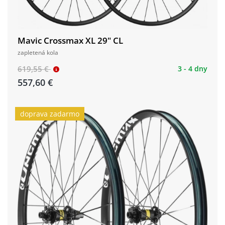
Mavic Crossmax XL 29" CL
zapletená kola
619,55 €
3 - 4 dny
557,60 €
doprava zadarmo