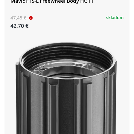
Mavic FTS-L Freewheel Body HG11
47,45 €
skladom
42,70 €