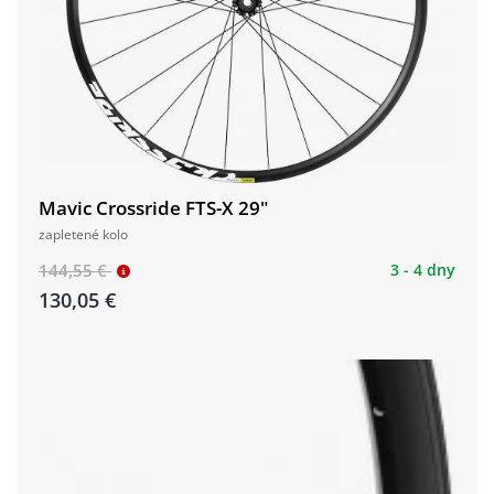
​​​​​​​Mavic Crossride FTS-X 29"
zapletené kolo
144,55 €
3 - 4 dny
130,05 €