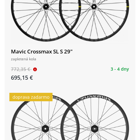
Mavic Crossmax SL S 29"
zapletená kola
772,35 €
3 - 4 dny
695,15 €
doprava zadarmo