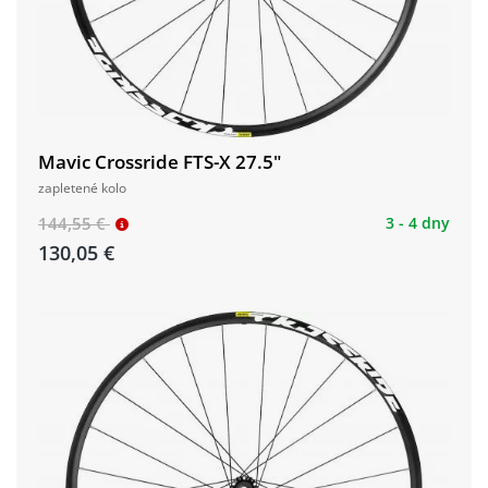
​​​​​​​Mavic Crossride FTS-X 27.5"
zapletené kolo
144,55 €
3 - 4 dny
130,05 €