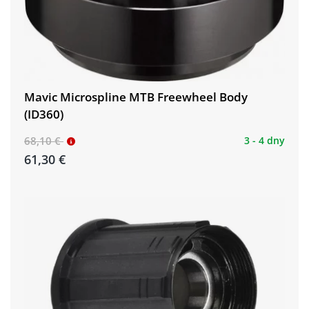
Mavic Microspline MTB Freewheel Body
(ID360)
68,10 €
3 - 4 dny
61,30 €