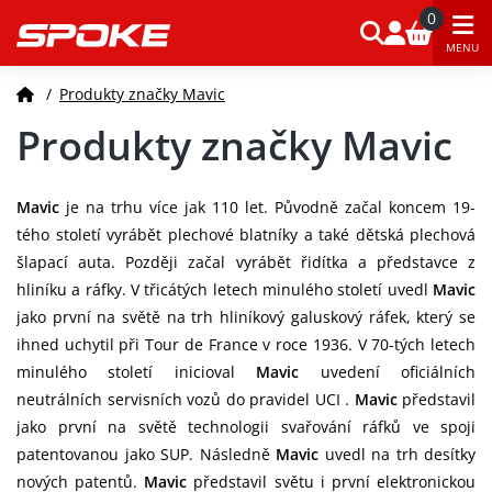
0
MENU
/
Produkty značky Mavic
Produkty značky Mavic
Mavic
je na trhu více jak 110 let. Původně začal koncem 19-
tého století vyrábět plechové blatníky a také dětská plechová
šlapací auta. Později začal vyrábět řidítka a představce z
hliníku a ráfky. V třicátých letech minulého století uvedl
Mavic
jako první na světě na trh hliníkový galuskový ráfek, který se
ihned uchytil při Tour de France v roce 1936. V 70-tých letech
minulého století inicioval
Mavic
uvedení oficiálních
neutrálních servisních vozů do pravidel UCI .
Mavic
představil
jako první na světě technologii svařování ráfků ve spoji
patentovanou jako SUP. Následně
Mavic
uvedl na trh desítky
nových patentů.
Mavic
představil světu i první elektronickou