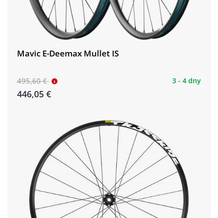
Mavic E-Deemax Mullet IS
495,60 €
3 - 4 dny
446,05 €