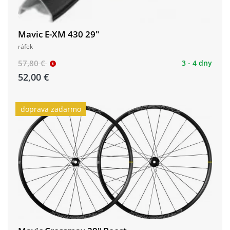
Mavic E-XM 430 29"
ráfek
57,80 €
3 - 4 dny
52,00 €
doprava zadarmo