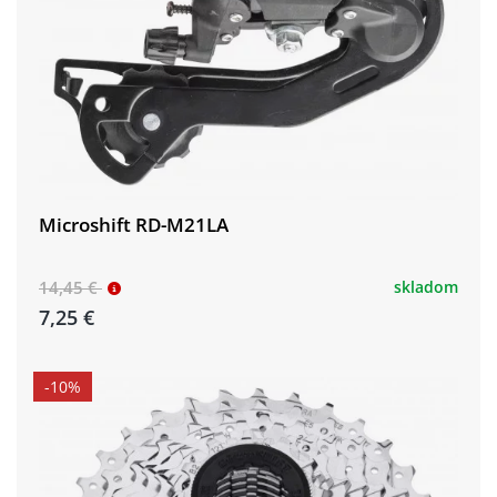
Microshift RD-M21LA
14,45 €
skladom
7,25 €
-10%