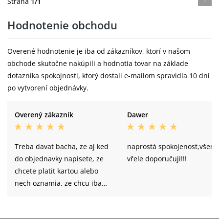
Strana
1/1
Hodnotenie obchodu
Overené hodnotenie je iba od zákazníkov, ktorí v našom
obchode skutočne nakúpili a hodnotia tovar na základe
dotazníka spokojnosti, ktorý dostali e-mailom spravidla 10 dní
po vytvorení objednávky.
Overený zákazník
Dawer
Treba davat bacha, ze aj ked
naprostá spokojenost,všem
do objednavky napisete, ze
vřele doporučuji!!!
chcete platit kartou alebo
nech oznamia, ze chcu iba
hotovost, tak tato info sa
nedostala ku kurierovi