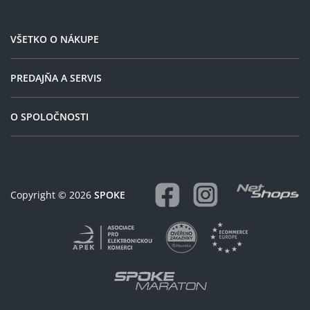
Slovenske posty a trval na
platbe v hotovosti. Nasledne
bike musel nechat na poste,
VŠETKO O NÁKUPE
kde sa uz kartou platit dalo.
Skor je to chyba posty.
PREDAJŇA A SERVIS
O SPOLOČNOSTI
Copyright © 2026
SPOKE