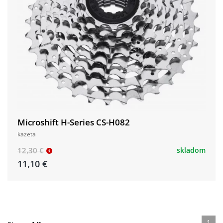
Microshift H-Series CS-H082
kazeta
12,30 €
skladom
11,10 €
1