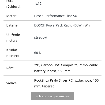
Počet
1x12
rýchlostí:
Motor:
Bosch Performance Line SX
Batérie:
BOSCH PowerPack Rack, 400Wh
Wh
Uloženie
stredový
motora:
Krútiaci
60
Nm
moment:
29", Carbon HSC Composite, removeable
Rám:
battery, boost, 150 mm
RockShox Psylo Silver RC, vzduchová, 150
Vidlice:
mm, tapered
RockShox Deluxe Select, vzduchový, 150
Zobraziť viac parametrov
Tlumič:
mm, 205×65 mm