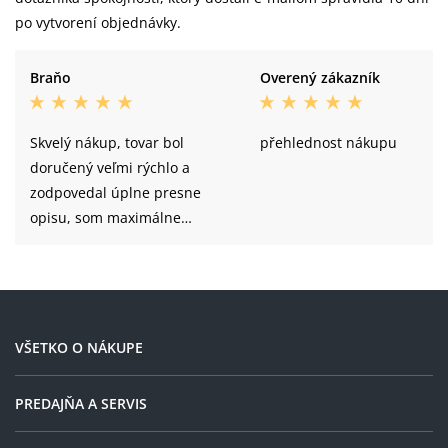
po vytvorení objednávky.
Raymon VR23/DT210, 15×110 / 12×148
Zadní ráfek:
mm Boost.
Braňo
Overený zákazník
Zadní náboj:
15×110 / 12×148 mm Boost.
Schwalbe Nobby Nic Performance,
Zadní plášť:
Skvelý nákup, tovar bol
přehlednost nákupu
Addix, 62-622 (29×2.40), Tubeless Ready
doručený veľmi rýchlo a
zodpovedal úplne presne
opisu, som maximálne
spokojný.
VŠETKO O NÁKUPE
PREDAJŇA A SERVIS