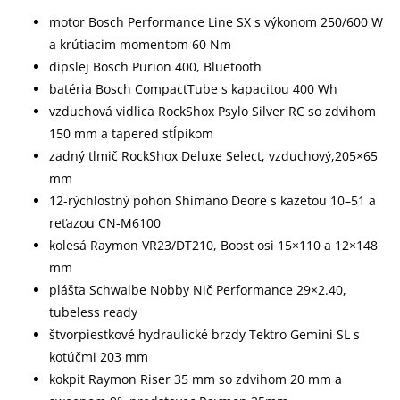
motor Bosch Performance Line SX s výkonom 250/600 W
a krútiacim momentom 60 Nm
dipslej Bosch Purion 400, Bluetooth
batéria Bosch CompactTube s kapacitou 400 Wh
vzduchová vidlica RockShox Psylo Silver RC so zdvihom
150 mm a tapered stĺpikom
zadný tlmič RockShox Deluxe Select, vzduchový,205×65
mm
12-rýchlostný pohon Shimano Deore s kazetou 10–51 a
reťazou CN-M6100
kolesá Raymon VR23/DT210, Boost osi 15×110 a 12×148
mm
plášťa Schwalbe Nobby Nič Performance 29×2.40,
tubeless ready
štvorpiestkové hydraulické brzdy Tektro Gemini SL s
kotúčmi 203 mm
kokpit Raymon Riser 35 mm so zdvihom 20 mm a