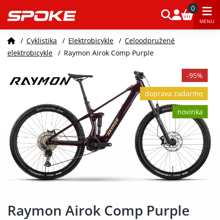
0
MENU
/
Cyklistika
/
Elektrobicykle
/
Celoodpružené
elektrobicykle
/
Raymon Airok Comp Purple
-95%
doprava zadarmo
novinka
Raymon Airok Comp Purple