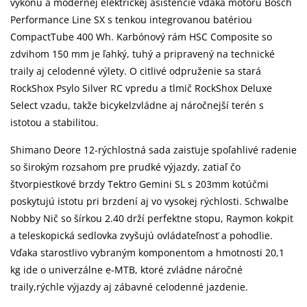
výkonu a modernej elektrickej asistencie vďaka motoru Bosch
Performance Line SX s tenkou integrovanou batériou
CompactTube 400 Wh. Karbónový rám HSC Composite so
zdvihom 150 mm je ľahký, tuhý a pripravený na technické
traily aj celodenné výlety. O citlivé odpruženie sa stará
RockShox Psylo Silver RC vpredu a tlmič RockShox Deluxe
Select vzadu, takže bicykelzvládne aj náročnejší terén s
istotou a stabilitou.
Shimano Deore 12-rýchlostná sada zaisťuje spoľahlivé radenie
so širokým rozsahom pre prudké výjazdy, zatiaľ čo
štvorpiestkové brzdy Tektro Gemini SL s 203mm kotúčmi
poskytujú istotu pri brzdení aj vo vysokej rýchlosti. Schwalbe
Nobby Nič so šírkou 2.40 drží perfektne stopu, Raymon kokpit
a teleskopická sedlovka zvyšujú ovládateľnosť a pohodlie.
Vďaka starostlivo vybraným komponentom a hmotnosti 20,1
kg ide o univerzálne e-MTB, ktoré zvládne náročné
traily,rýchle výjazdy aj zábavné celodenné jazdenie.