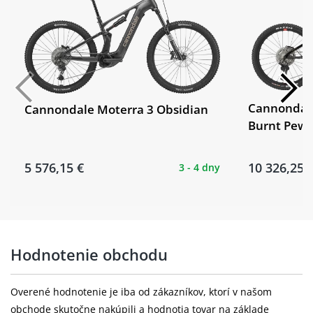
Brzdové
Magura MDR-S, 203 mm, 6-bolt
kotouče:
Kazeta:
Shimano CS-M6100, 10–51T
Řetěz:
Shimano CN-M6100
Cannondale
Cannondale Moterra 3 Obsidian
Burnt Pewt
Kliky:
Raymon FC02, kované, hliník, BIS
Raymon VR23 / DT210, 6-bolt, 15×110
Ráfky:
5 576,15 €
10 326,25 
3 - 4 dny
mm
Raymon VR23 / DT210, 6-bolt, 15×110
Přední náboj:
mm
Schwalbe Hans Dampf Performance,
Hodnotenie obchodu
Pláště:
Addix, 60-622, 29×2.35, Tubeless Ready
Raymon VR23 / DT210, 6-bolt, 12×148
Overené hodnotenie je iba od zákazníkov, ktorí v našom
Zadní ráfek:
mm
obchode skutočne nakúpili a hodnotia tovar na základe