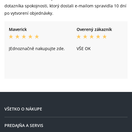
dotazníka spokojnosti, ktorý dostali e-mailom spravidla 10 dní
Raymon VR23 / DT210, 6-bolt, 12×148
po vytvorení objednávky.
Zadní náboj:
mm
Schwalbe Hans Dampf Performance,
Maverick
Overený zákazník
Zadní plášť:
Addix, 60-622, 29×2.35, Tubeless Ready
JEdnoznačně nakupujte zde.
VŠE OK
VŠETKO O NÁKUPE
PREDAJŇA A SERVIS