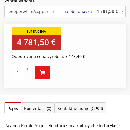
Vybrať variantu:
4 781,50 €
pepperwhite/copper - S
na objednávku
4 781,50 €
Odporúčaná cena výrobcu: 5 148,40 €
+
-
Popis
Komentáre
(0)
Kontaktné údaje (GPSR)
Raymon Korak Pro je celoodpružený trailový elektrobicykel s