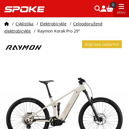
0
MENU
/
Cyklistika
/
Elektrobicykle
/
Celoodpružené
elektrobicykle
/
Raymon Korak Pro 29"
doprava zadarmo