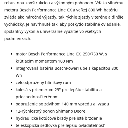
robustnou konštrukciou a výkonným pohonom. Vďaka silnému
motoru Bosch Performance Line CX a veľkej 800 Wh batériu
zvláda ako náročné výjazdy, tak rýchle zjazdy v teréne a dlhšie
vychádzky. Je navrhnuté tak, aby poskytlo stabilné ovládanie,
spoľahlivý výkon a univerzálne využitie vo všetkých
podmienkach.
motor Bosch Performance Line CX, 250/750 W, s
krútiacim momentom 100 Nm
integrovaná batéria BoschPowerTube s kapacitou 800
Wh
celoodpružený hliníkový rám
kolesá s priemerom 29" pre lepšiu stabilitu a
priechodnosť terénom
odpruženie so zdvihom 140 mm vpredu aj vzadu
12-rýchlostný pohon Shimano Deore
hydraulické kotúčové brzdy pre isté brzdenie
teleskopická sedlovka pre lepšiu ovládateľnosť