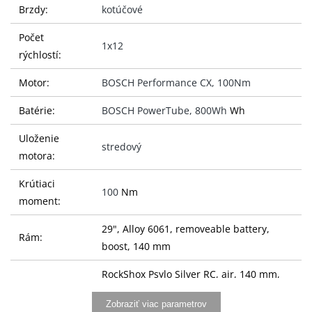
Brzdy:
kotúčové
Počet
1x12
rýchlostí:
Motor:
BOSCH Performance CX, 100Nm
Batérie:
BOSCH PowerTube, 800Wh
Wh
Uloženie
stredový
motora:
Krútiaci
100
Nm
moment:
29", Alloy 6061, removeable battery,
Rám:
boost, 140 mm
RockShox Psylo Silver RC, air, 140 mm,
Vidlice:
tapered
Zobraziť viac parametrov