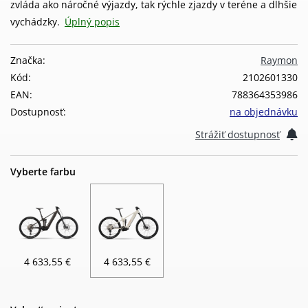
zvláda ako náročné výjazdy, tak rýchle zjazdy v teréne a dlhšie
vychádzky.
Úplný popis
Značka:
Raymon
Kód:
2102601330
EAN:
788364353986
Dostupnosť:
na objednávku
Strážiť dostupnosť
Vyberte farbu
4 633,55 €
4 633,55 €