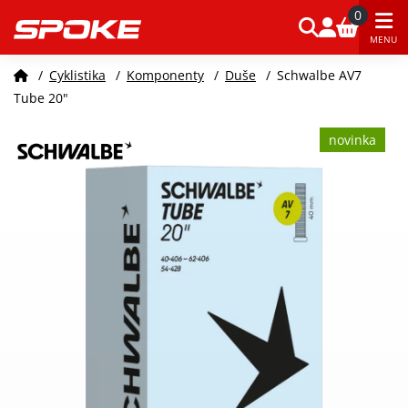
0
MENU
/
Cyklistika
/
Komponenty
/
Duše
/
Schwalbe AV7
Tube 20"
novinka