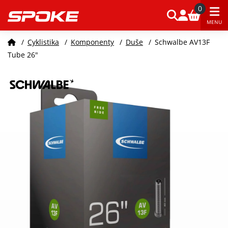
0
MENU
/
Cyklistika
/
Komponenty
/
Duše
/
Schwalbe AV13F
Tube 26"