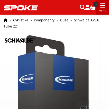
0
MENU
/
Cyklistika
/
Komponenty
/
Duše
/
Schwalbe AV8A
Tube 22"