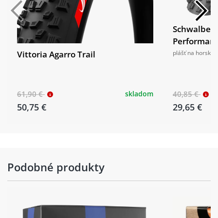
Schwalbe R
Performanc
Vittoria Agarro Trail
plášť na horské 
61,90 €
skladom
40,85 €
50,75 €
29,65 €
Podobné produkty