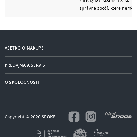
zareagoval skvěle a zaslal
správné zboží, které neměl
skladem a promptně správ
sehnal.
VŠETKO O NÁKUPE
PREDAJŇA A SERVIS
O SPOLOČNOSTI
Copyright © 2026
SPOKE