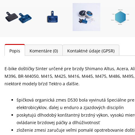
Popis
Komentáre
(0)
Kontaktné údaje (GPSR)
E-bike doštičky Sinter určené pre brzdy Shimano Altus, Acera, A
M396, BR-M4050, M415, M425, M416, M445, M475, M486, M495,
niektoré modely bŕzd Tektro a ďalšie.
špičková organická zmes D530 bola vyvinutá špeciálne pre
elektrobicyklov, ďalej u enduro a zjazdových disciplín
poskytujú dlhodobý konštantný brzdný výkon, vysokú mie
ovládanie brzdovej páčky a dlhúživotnosť
zloženie zmesi zaručuje veľmi pomalé opotrebovanie doštič