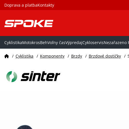
Doprava a platba
Kontakty
Cyklistika
Motokros
Beh
Voľny čas
Výpredaj
Cykloservis
Nezařazeno P
/
Cyklistika
/
Komponenty
/
Brzdy
/
Brzdové dostičky
/