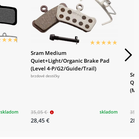
Sram Medium
Quiet+Light/Organic Brake Pad
(Level 4-P/G2/Guide/Trail)
Sra
brzdové destičky
Qui
(Mo
skladom
35,05 €
skladom
35,
28,45 €
28,