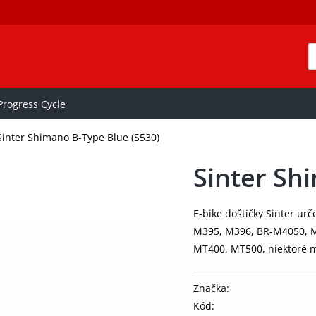
rogress Cycle
Sinter Shimano B-Type Blue (S530)
Sinter Sh
E-bike doštičky Sinter ur
M395, M396, BR-M4050, M
MT400, MT500, niektoré m
Značka:
Kód: