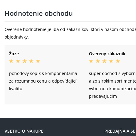
Hodnotenie obchodu
Overené hodnotenie je iba od zákazníkov, ktorí v našom obchode 
objednávky.
Žoze
Overený zákazník
pohodový šopík s komponentama
super obchod s vyborn
za rozumnou cenu a odpovídajicí
a zo sirokim sortiment
kvalitu
vybornou komunikacio
predavajucim
VŠETKO O NÁKUPE
PREDAJŇA A SE