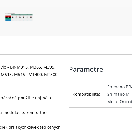
livio - BR-M315, M365, M395,
Parametre
 M515, M515 , MT400, MT500,
Shimano BR
Kompatibilita:
Shimano MT
 náročné použitie najmä u
Mota, Orion)
ru modulácie, komfortné
iek pri akýchkoľvek teplotných