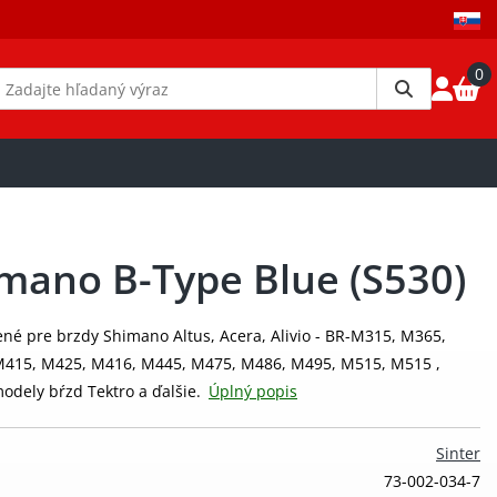
0
imano B-Type Blue (S530)
čené pre brzdy Shimano Altus, Acera, Alivio - BR-M315, M365,
415, M425, M416, M445, M475, M486, M495, M515, M515 ,
odely bŕzd Tektro a ďalšie.
Úplný popis
Sinter
73-002-034-7