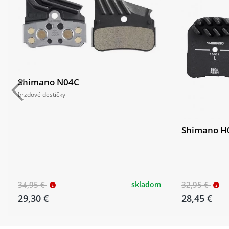
Shimano N04C
brzdové destičky
Shimano H
34,95 €
skladom
32,95 €
29,30 €
28,45 €