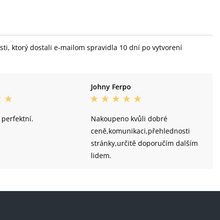
i, ktorý dostali e-mailom spravidla 10 dní po vytvorení
Johny Ferpo
 perfektní.
Nakoupeno kvůli dobré
ceně,komunikaci,přehlednosti
stránky,určitě doporučím dalším
lidem.