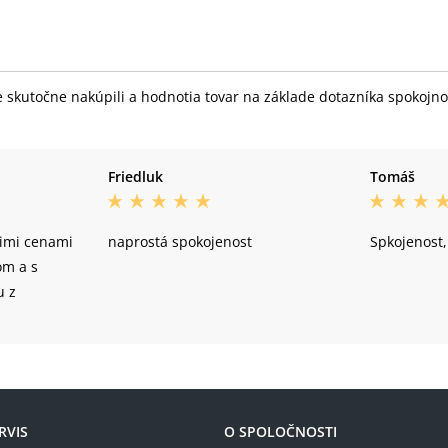
skutočne nakúpili a hodnotia tovar na základe dotazníka spokojnost
Friedluk
Tomáš
imi cenami
naprostá spokojenost
Spkojenost,
om a s
u z
RVIS
O SPOLOČNOSTI