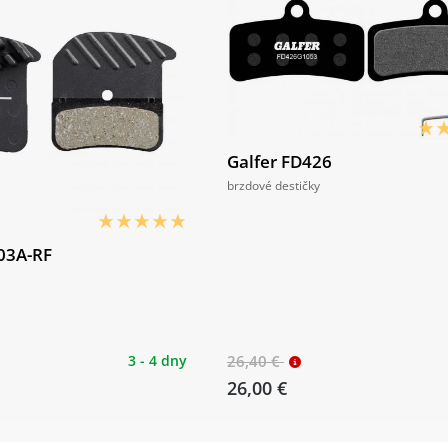
Galfer FD426
brzdové destičky
03A-RF
3 - 4 dny
26,40 €
26,00 €