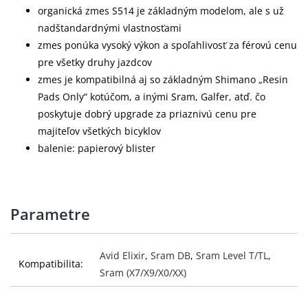
organická zmes S514 je základným modelom, ale s už
nadštandardnými vlastnosťami
zmes ponúka vysoký výkon a spoľahlivosť za férovú cenu
pre všetky druhy jazdcov
zmes je kompatibilná aj so základným Shimano „Resin
Pads Only“ kotúčom, a inými Sram, Galfer, atď. čo
poskytuje dobrý upgrade za priaznivú cenu pre
majiteľov všetkých bicyklov
balenie: papierový blister
Parametre
Avid Elixir
,
Sram DB
,
Sram Level T/TL
,
Kompatibilita:
Sram (X7/X9/X0/XX)