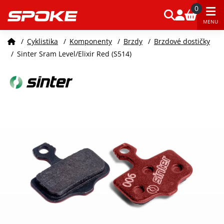
0
MENU
/
Cyklistika
/
Komponenty
/
Brzdy
/
Brzdové dostičky
/
Sinter Sram Level/Elixir Red (S514)