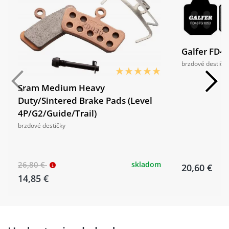
Galfer FD4
brzdové destičky
Sram Medium Heavy
Duty/Sintered Brake Pads (Level
4P/G2/Guide/Trail)
brzdové destičky
26,80 €
skladom
20,60 €
14,85 €