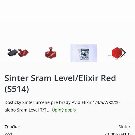
Sinter Sram Level/Elixir Red
(S514)
Doštičky Sinter určené pre brzdy Avid Elixir 1/3/5/7/XX/X0
alebo Sram Level T/TL.
Úplný popis
Značka:
Sinter
Kód:
73-006-041-0