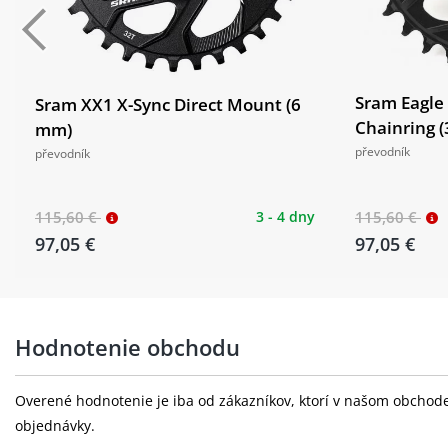
Sram Eagle
Sram XX1 X-Sync Direct Mount (6
Chainring 
mm)
převodník
převodník
115,60 €
3 - 4 dny
115,60 €
97,05 €
97,05 €
Hodnotenie obchodu
Overené hodnotenie je iba od zákazníkov, ktorí v našom obchode 
objednávky.