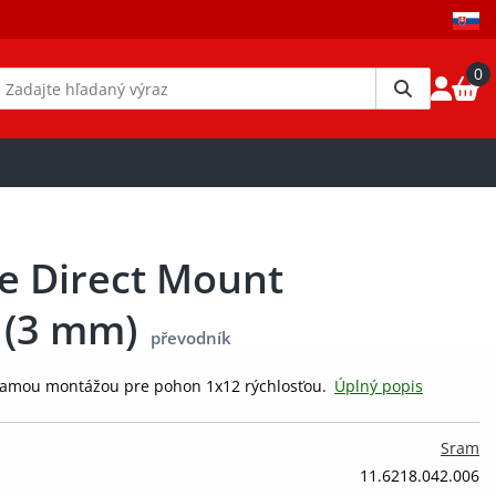
0
e Direct Mount
 (3 mm)
převodník
iamou montážou pre pohon 1x12 rýchlosťou.
Úplný popis
Sram
11.6218.042.006