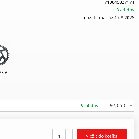
710845827174
3 - 4 dny
môžete mať už 17.8.2026
75 €
97,05 €
3 - 4 dny
+