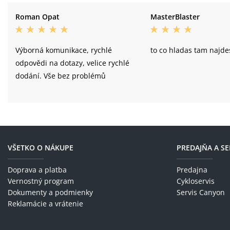
Roman Opat
MasterBlaster
Výborná komunikace, rychlé
to co hladas tam najde
odpovědi na dotazy, velice rychlé
dodání. Vše bez problémů
VŠETKO O NÁKUPE
PREDAJŇA A SE
Doprava a platba
Predajna
Vernostný program
Cykloservis
Dokumenty a podmienky
Servis Canyon
Reklamácie a vrátenie