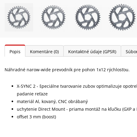
Popis
Komentáre
(0)
Kontaktné údaje (GPSR)
Súbor
Náhradné narow-wide prevodník pre pohon 1x12 rýchlosťou.
X-SYNC 2 - špeciálne tvarovanie zubov optimalizuje opot
padanie reťaze
materiál Al, kovaný, CNC obrábaný
uchytenie Direct Mount - priama montáž na kľučku (GXP a
offset 3 mm (boost)