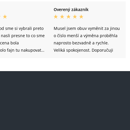
Overený zákazník
d sme si vybrali preto
Musel jsem obuv vyměnit za jinou
nasli presne to co sme
o číslo menší a výměna proběhla
j cena bola
naprosto bezvadně a rychle.
Bolo fajn tu nakupovat,
Veliká spokojenost. Doporučuji
 takmer ziadny
 to ze sme pocitali ze
 skor ale neprisiel na
ako mal a tym padom sa
j dodanie objednavky..
eda ovplyvnit. V kazdom
 boli spokojny s
 vasom obchode. A
e odporucam
v tomto internetovom