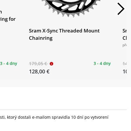
n
ing for
Sram X-Sync Threaded Mount
Sra
Chainring
Cha
přev
3 - 4 dny
179,05 €
3 - 4 dny
140
128,00 €
107
i, ktorý dostali e-mailom spravidla 10 dní po vytvorení