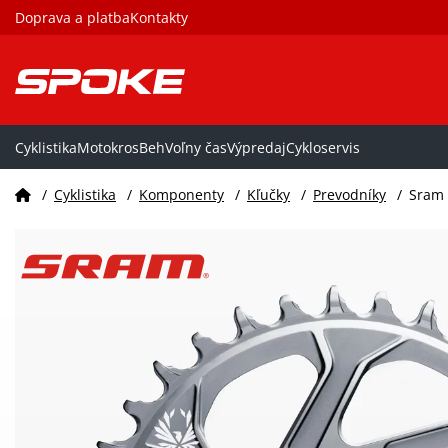
Doprava a platba
Kontakty
Cyklistika
Motokros
Beh
Voľny čas
Výpredaj
Cykloservis
/
Cyklistika
/
Komponenty
/
Kľučky
/
Prevodníky
/
Sram 