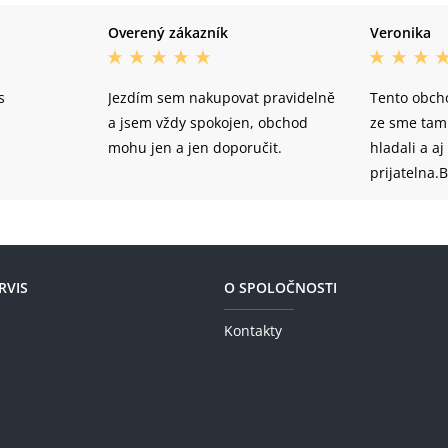
Overený zákazník
Veronika
s
Jezdím sem nakupovat pravidelně
Tento obcho
a jsem vždy spokojen, obchod
ze sme tam 
mohu jen a jen doporučit.
hladali a a
prijatelna.
nemali sme
problem iba
tovar pride
sklad tak 
RVIS
O SPOLOČNOSTI
predlzilo a
Asi sa to n
Kontakty
pripade sme
nakupom vo
kazdopadn
nakupovat 
obchode.