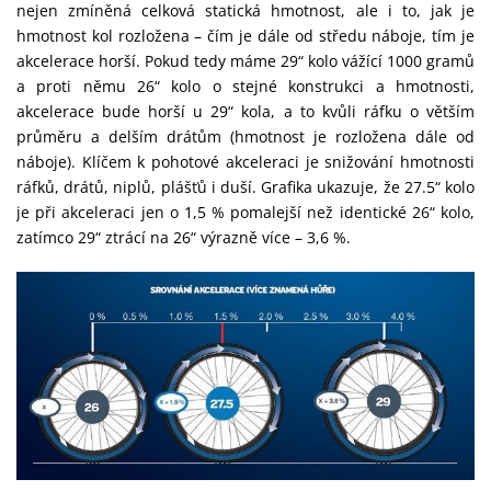
nejen zmíněná celková statická hmotnost, ale i to, jak je
hmotnost kol rozložena – čím je dále od středu náboje, tím je
akcelerace horší. Pokud tedy máme 29“ kolo vážící 1000 gramů
a proti němu 26“ kolo o stejné konstrukci a hmotnosti,
akcelerace bude horší u 29“ kola, a to kvůli ráfku o větším
průměru a delším drátům (hmotnost je rozložena dále od
náboje). Klíčem k pohotové akceleraci je snižování hmotnosti
ráfků, drátů, niplů, plášťů i duší. Grafika ukazuje, že 27.5“ kolo
je při akceleraci jen o 1,5 % pomalejší než identické 26“ kolo,
zatímco 29“ ztrácí na 26“ výrazně více – 3,6 %.