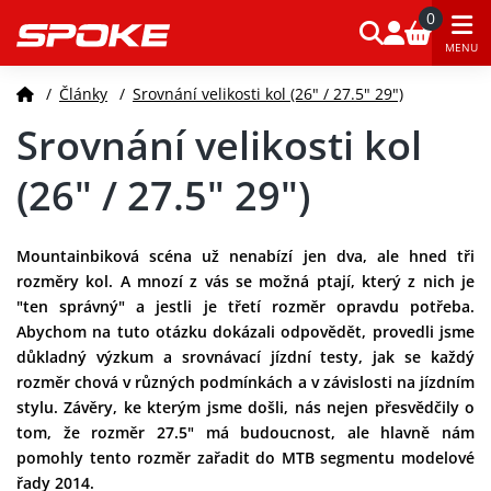
0
MENU
/
Články
/
Srovnání velikosti kol (26" / 27.5" 29")
Srovnání velikosti kol
(26" / 27.5" 29")
Mountainbiková scéna už nenabízí jen dva, ale hned tři
rozměry kol. A mnozí z vás se možná ptají, který z nich je
"ten správný" a jestli je třetí rozměr opravdu potřeba.
Abychom na tuto otázku dokázali odpovědět, provedli jsme
důkladný výzkum a srovnávací jízdní testy, jak se každý
rozměr chová v různých podmínkách a v závislosti na jízdním
stylu. Závěry, ke kterým jsme došli, nás nejen přesvědčily o
tom, že rozměr 27.5" má budoucnost, ale hlavně nám
pomohly tento rozměr zařadit do MTB segmentu modelové
řady 2014.