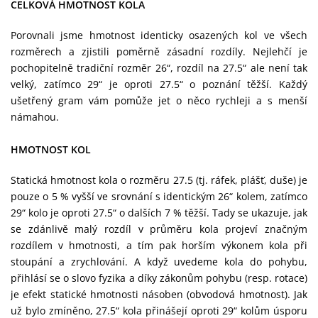
CELKOVÁ HMOTNOST KOLA
Porovnali jsme hmotnost identicky osazených kol ve všech
rozměrech a zjistili poměrně zásadní rozdíly. Nejlehčí je
pochopitelně tradiční rozměr 26“, rozdíl na 27.5“ ale není tak
velký, zatímco 29“ je oproti 27.5“ o poznání těžší. Každý
ušetřený gram vám pomůže jet o něco rychleji a s menší
námahou.
HMOTNOST KOL
Statická hmotnost kola o rozměru 27.5 (tj. ráfek, plášť, duše) je
pouze o 5 % vyšší ve srovnání s identickým 26“ kolem, zatímco
29“ kolo je oproti 27.5“ o dalších 7 % těžší. Tady se ukazuje, jak
se zdánlivě malý rozdíl v průměru kola projeví značným
rozdílem v hmotnosti, a tím pak horším výkonem kola při
stoupání a zrychlování. A když uvedeme kola do pohybu,
přihlásí se o slovo fyzika a díky zákonům pohybu (resp. rotace)
je efekt statické hmotnosti násoben (obvodová hmotnost). Jak
už bylo zmíněno, 27.5“ kola přinášejí oproti 29“ kolům úsporu