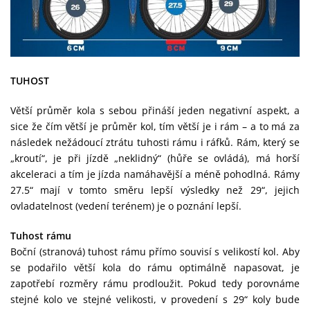
TUHOST
Větší průměr kola s sebou přináší jeden negativní aspekt, a
sice že čím větší je průměr kol, tím větší je i rám – a to má za
následek nežádoucí ztrátu tuhosti rámu i ráfků. Rám, který se
„kroutí“, je při jízdě „neklidný“ (hůře se ovládá), má horší
akceleraci a tím je jízda namáhavější a méně pohodlná. Rámy
27.5“ mají v tomto směru lepší výsledky než 29“, jejich
ovladatelnost (vedení terénem) je o poznání lepší.
Tuhost rámu
Boční (stranová) tuhost rámu přímo souvisí s velikostí kol. Aby
se podařilo větší kola do rámu optimálně napasovat, je
zapotřebí rozměry rámu prodloužit. Pokud tedy porovnáme
stejné kolo ve stejné velikosti, v provedení s 29“ koly bude