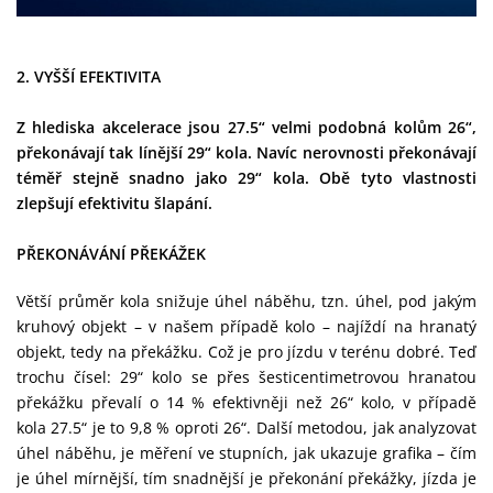
2. VYŠŠÍ EFEKTIVITA
Z hlediska akcelerace jsou 27.5“ velmi podobná kolům 26“,
překonávají tak línější 29“ kola. Navíc nerovnosti překonávají
téměř stejně snadno jako 29“ kola. Obě tyto vlastnosti
zlepšují efektivitu šlapání.
PŘEKONÁVÁNÍ PŘEKÁŽEK
Větší průměr kola snižuje úhel náběhu, tzn. úhel, pod jakým
kruhový objekt – v našem případě kolo – najíždí na hranatý
objekt, tedy na překážku. Což je pro jízdu v terénu dobré. Teď
trochu čísel: 29“ kolo se přes šesticentimetrovou hranatou
překážku převalí o 14 % efektivněji než 26“ kolo, v případě
kola 27.5“ je to 9,8 % oproti 26“. Další metodou, jak analyzovat
úhel náběhu, je měření ve stupních, jak ukazuje grafika – čím
je úhel mírnější, tím snadnější je překonání překážky, jízda je