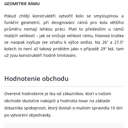
GEOMETRIE RÁMU
Pokud chtějí konstruktéři vytvořit kolo se smysluplnou a
funkční geometrií, při designování rámů pro kola většího
průměru nemají lehkou práci. Platí to především u rámů
malých velikostí – jak se snižuje velikost rámu, hlavová trubka
se naopak zvyšuje (ve vztahu k výšce sedla). Na 26“ a 27.5“
kolech to není až takový problém jako v případě 29“ kol, tam
už jsou konstruktéři hodně limitováni.
Hodnotenie obchodu
Overené hodnotenie je iba od zákazníkov, ktorí v našom
obchode skutočne nakúpili a hodnotia tovar na základe
dotazníka spokojnosti, ktorý dostali e-mailom spravidla 10 dní
po vytvorení objednávky.