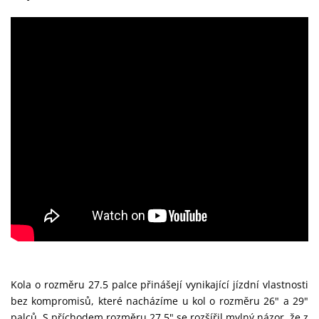
Kola o rozměru 27.5 palce přinášejí vynikající jízdní vlastnosti
bez kompromisů, které nacházíme u kol o rozměru 26" a 29"
palců. S příchodem rozměru 27.5" se rozšířil mylný názor, že z