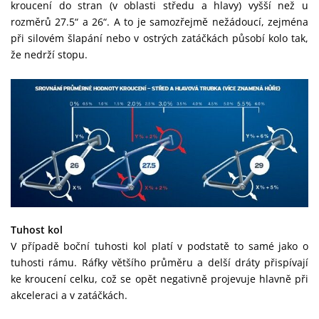
kroucení do stran (v oblasti středu a hlavy) vyšší než u
rozměrů 27.5“ a 26“. A to je samozřejmě nežádoucí, zejména
při silovém šlapání nebo v ostrých zatáčkách působí kolo tak,
že nedrží stopu.
Tuhost kol
V případě boční tuhosti kol platí v podstatě to samé jako o
tuhosti rámu. Ráfky většího průměru a delší dráty přispívají
ke kroucení celku, což se opět negativně projevuje hlavně při
akceleraci a v zatáčkách.