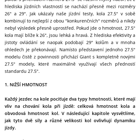
hlediska jízdních vlastností se nachází přesně mezi rozměry
26" a 29". Jak ukázaly naše jízdní testy, kola 27.5" v sobě
kombinují to nejlepší z obou "konkurenčních" rozměrů a nikdy
nebyl výsledek přesně uprostřed. Pokud jde o hmotnost, 27.5"
kola mají blíže k 26", jsou lehká a hravá. Z hlediska efektivity a
jistoty ovládání se naopak podobají 29" kolům a v mnoha
ohledech je překonávají. Namísto představení jednoho 27.5"
modelu čistě z povinnosti přichází Giant s kompletně novými
27.5" modely, které maximálně využívají všech předností
standardu 27.5".
1. NIŽŠÍ HMOTNOST
Každý jezdec na kole pociťuje dva typy hmotnosti, které mají
vliv na chování kola při jízdě: celková hmotnost kola a
obvodová hmotnost kol. V následující kapitole vysvětlíme,
jak tyto dvě síly a různé velikosti kol ovlivňují dynamiku
jízdy.