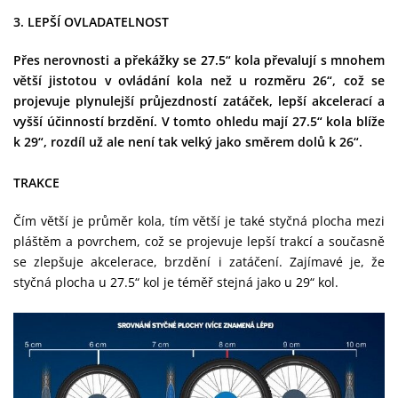
3. LEPŠÍ OVLADATELNOST
Přes nerovnosti a překážky se 27.5“ kola převalují s mnohem
větší jistotou v ovládání kola než u rozměru 26“, což se
projevuje plynulejší průjezdností zatáček, lepší akcelerací a
vyšší účinností brzdění. V tomto ohledu mají 27.5“ kola blíže
k 29“, rozdíl už ale není tak velký jako směrem dolů k 26“.
TRAKCE
Čím větší je průměr kola, tím větší je také styčná plocha mezi
pláštěm a povrchem, což se projevuje lepší trakcí a současně
se zlepšuje akcelerace, brzdění i zatáčení. Zajímavé je, že
styčná plocha u 27.5“ kol je téměř stejná jako u 29“ kol.