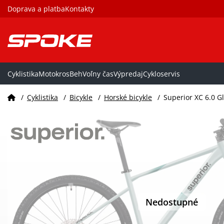
Doprava a platba
Kontakty
Cyklistika
Motokros
Beh
Voľny čas
Výpredaj
Cykloservis
/
Cyklistika
/
Bicykle
/
Horské bicykle
/
Superior XC 6.0 Gl
Nedostupné