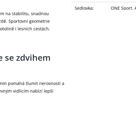
Sedlovka:
ONE Sport, 
em na stabilitu, snadnou
Sedlo:
Selle Royal 
ízdě. Sportovní geometrie
šotolině i lesních cestách.
Řazení:
SHIMANO SL-
Přehazovačka:
SHIMANO ES
e se zdvihem
Brzdy:
SHIMANO MT2
Brzdové páky:
SHIMANO M
Brzdové
 mm pomáhá tlumit nerovnosti a
Rotor 160/
kotouče:
evným vidlicím nabízí lepší
Kazeta:
Shimano HG
Řetěz:
KMC NS8
Kliky:
ONE Sport, A