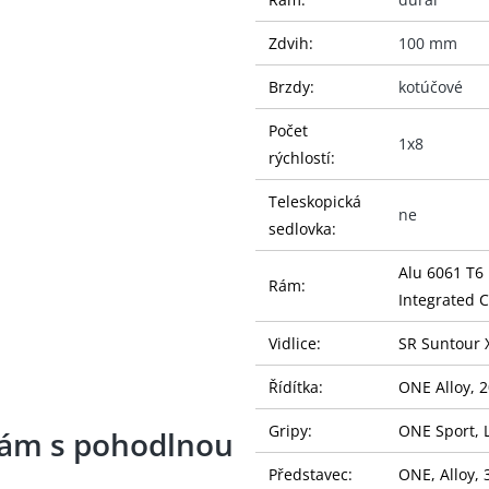
Zdvih:
100 mm
Brzdy:
kotúčové
Počet
1x8
rýchlostí:
Teleskopická
ne
sedlovka:
Alu 6061 T6
Rám:
Integrated 
Vidlice:
SR Suntour 
Řídítka:
ONE Alloy, 
Gripy:
ONE Sport, 
rám s pohodlnou
Představec:
ONE, Alloy,