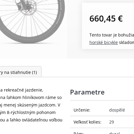
660,45 €
Tento tovar je bohuži
horské bicykle
sklado
y na stiahnutie
(1)
na rekreačné jazdenie,
Parametre
 na ľahkom hliníkovom ráme so
 aj menej skúseným jazdcom. V
Určenie:
dospělé
chým 8-rýchlostným pohonom
ou a ľahko ovládateľnou voľbou
Veľkosť kolies:
29
Rám:
dural