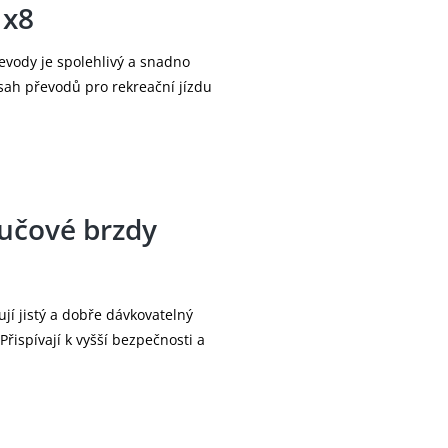
Středové
1x8
SHIMANO BB
složení:
vody je spolehlivý a snadno
Hlavové
FSA NO.80, I
sah převodů pro rekreační jízdu
složení:
Pedály:
Bearing Peda
Ráfky:
STARS J25D,
Přední náboj:
SHIMANO HB
učové brzdy
Pláště:
Rubena Chee
Zadní ráfek:
STARS J25D,
jí jistý a dobře dávkovatelný
Zadní náboj:
SHIMANO FH
řispívají k vyšší bezpečnosti a
Zadní plášť:
Rubena Chee