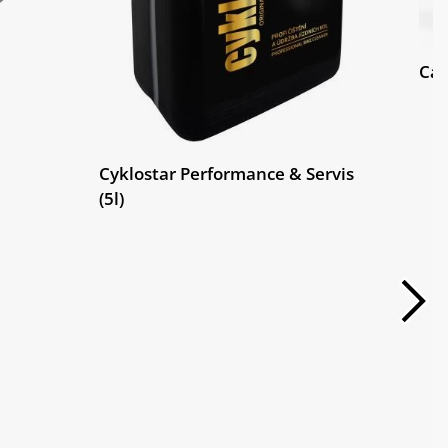
Cam
Cyklostar Performance & Servis
(5l)