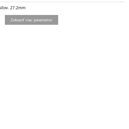
Alloy, 27.2mm
Sport Wide
Zobraziť viac parametrov
M315-8R, RAPIDFIRE Plus, 8-speed
SA RD-U2000, Shadow Design
00, hydraulic disc brake
T200
160mm
300, 11-45T
lloy, 34T