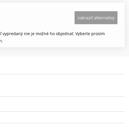
zobraziť alternatívy
aľ vypredaný nie je možné ho objednať. Vyberte prosím
m.