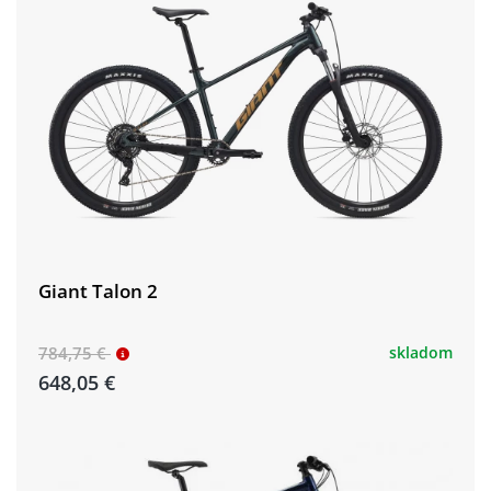
Giant Talon 2
784,75 €
skladom
648,05 €