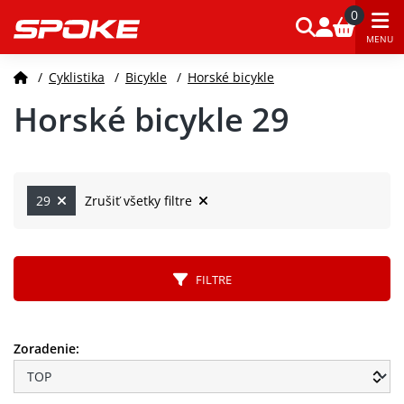
0
MENU
/
Cyklistika
/
Bicykle
/
Horské bicykle
Horské bicykle 29
29
Zrušiť všetky filtre
FILTRE
Zoradenie: