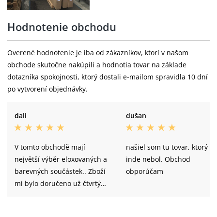
Hodnotenie obchodu
Overené hodnotenie je iba od zákazníkov, ktorí v našom
obchode skutočne nakúpili a hodnotia tovar na základe
dotazníka spokojnosti, ktorý dostali e-mailom spravidla 10 dní
po vytvorení objednávky.
dali
dušan
V tomto obchodě mají
našiel som tu tovar, ktorý
největší výběr eloxovaných a
inde nebol. Obchod
barevných součástek.. Zboží
obporúčam
mi bylo doručeno už čtvrtý
den po obědnání i když
některé komponenty nebyly