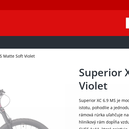
 Matte Soft Violet
Superior 
Violet
Superior XC 6.9 MS je mod
istotu, pohodlie a jednod
rámová rúrka uľahčuje nas
hliníkový rám dopĺňa vzd