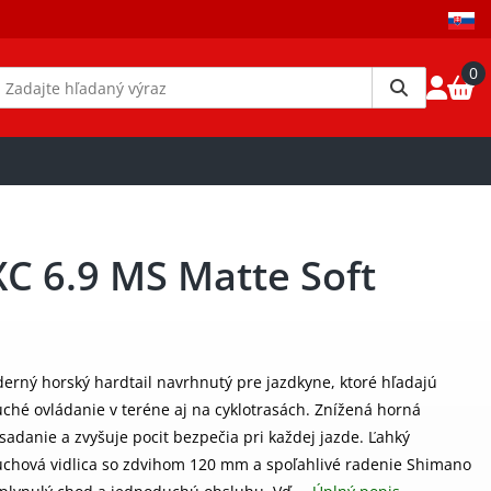
0
XC 6.9 MS Matte Soft
erný horský hardtail navrhnutý pre jazdkyne, ktoré hľadajú
uché ovládanie v teréne aj na cyklotrasách. Znížená horná
adanie a zvyšuje pocit bezpečia pri každej jazde. Ľahký
uchová vidlica so zdvihom 120 mm a spoľahlivé radenie Shimano