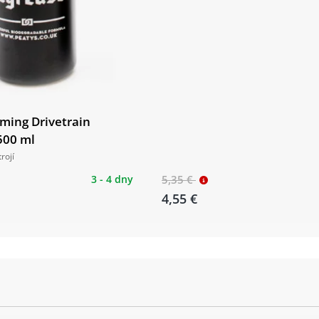
Zadní náboj:
SHIMANO FH
Zadní plášť:
Schwalbe Sm
Hmotnost:
14.85 kg
aming Drivetrain
500 ml
rojí
3 - 4 dny
5,35 €
4,55 €