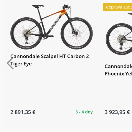
doprava zad
Cannondale Scalpel HT Carbon 2
Tiger Eye
Cannondale
Phoenix Ye
2 891,35 €
3 923,95 €
3 - 4 dny