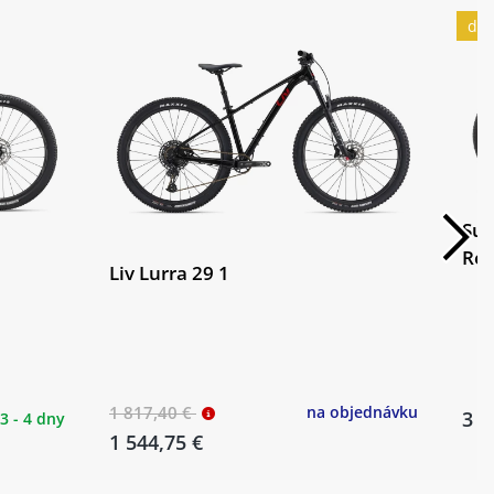
dop
Sup
Red
Liv Lurra 29 1
1 817,40 €
na objednávku
3 5
3 - 4 dny
1 544,75 €