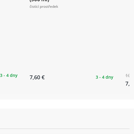
čistící prostředek
-QC300-HM, 32H, CL, M10X135mm, QR Type
art Sam, KevlarGuard, 29x2.25", Active Line
3 - 4 dny
10,
7,60 €
3 - 4 dny
7,5