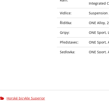
Rám:
Integrated 
Vidlice:
Suspension 
Řídítka:
ONE Alloy, 
Gripy:
ONE Sport, 
Představec:
ONE Sport, A
Sedlovka:
ONE Sport, 
Sedlo:
Selle Royal 
Řazení:
SHIMANO CUE
Přehazovačka:
SHIMANO CU
Brzdy:
SHIMANO MT2
Horské bicykle Superior
Brzdové
Rotor 160m
kotouče: