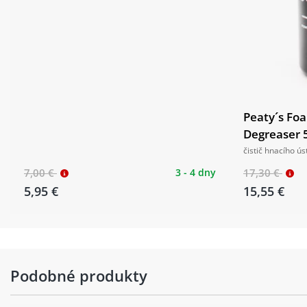
Peaty´s Fo
Degreaser 
čistič hnacího úst
7,00 €
3 - 4 dny
17,30 €
5,95 €
15,55 €
Podobné produkty