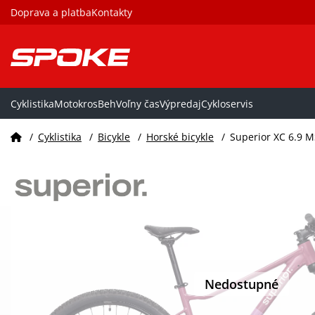
Doprava a platba
Kontakty
Cyklistika
Motokros
Beh
Voľny čas
Výpredaj
Cykloservis
/
Cyklistika
/
Bicykle
/
Horské bicykle
/
Superior XC 6.9 MS
Nedostupné