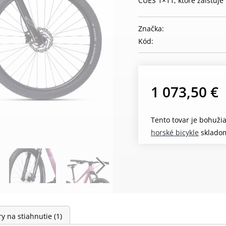
CUES 1×11, ktoré zaisťuje
Značka:
Kód:
1 073,50 €
Tento tovar je bohuži
horské bicykle
sklado
y na stiahnutie
(1)