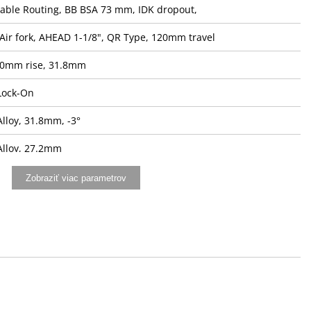
Cable Routing, BB BSA 73 mm, IDK dropout,
Air fork, AHEAD 1-1/8", QR Type, 120mm travel
20mm rise, 31.8mm
Lock-On
lloy, 31.8mm, -3°
Alloy, 27.2mm
Vivo
Zobraziť viac parametrov
S SL-U6000-11R, RAPIDFIRE Plus, 11-speed
ES RD-U6000, Shadow Plus Design
00, hydraulic disc brake
m