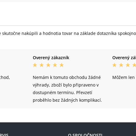
skutočne nakúpili a hodnotia tovar na základe dotazníka spokojnost
Overený zákazník
Overený zá
bchod,
Nemám k tomuto obchodu žádné
Môžem len 
výhrady, zboží bylo připraveno v
dostupném termínu. Převzetí
proběhlo bez žádných komplikací.
RVIS
O SPOLOČNOSTI