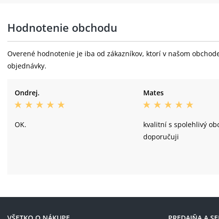
Hodnotenie obchodu
Overené hodnotenie je iba od zákazníkov, ktorí v našom obchode 
objednávky.
Ondrej.
Mates
OK.
kvalitní s spolehlivý o
doporučuji
VŠETKO O NÁKUPE
PREDAJŇA A SE