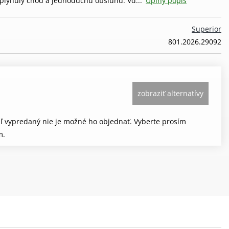
 plynulý chod a jednoduchú obsluhu. Vď...
Úplný popis
Superior
801.2026.29092
zobraziť alternatívy
aľ vypredaný nie je možné ho objednať. Vyberte prosím
m.