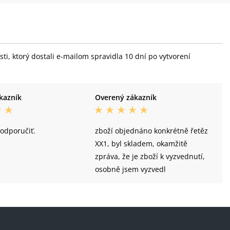
i, ktorý dostali e-mailom spravidla 10 dní po vytvorení
kazník
Overený zákazník
odporučiť.
zboží objednáno konkrétně řetěz
XX1, byl skladem, okamžitě
zpráva, že je zboží k vyzvednutí,
osobně jsem vyzvedl