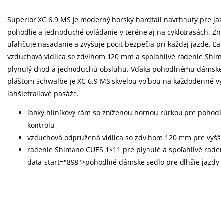
Superior XC 6.9 MS je moderný horský hardtail navrhnutý pre jaz
pohodlie a jednoduché ovládanie v teréne aj na cyklotrasách. Z
uľahčuje nasadanie a zvyšuje pocit bezpečia pri každej jazde. Ľ
vzduchová vidlica so zdvihom 120 mm a spoľahlivé radenie Shim
plynulý chod a jednoduchú obsluhu. Vďaka pohodlnému dámsk
plášťom Schwalbe je XC 6.9 MS skvelou voľbou na každodenné vy
ľahšietrailové pasáže.
ľahký hliníkový rám so zníženou hornou rúrkou pre pohodl
kontrolu
vzduchová odpružená vidlica so zdvihom 120 mm pre vyšší 
radenie Shimano CUES 1×11 pre plynulé a spoľahlivé rade
data-start="898">pohodlné dámske sedlo pre dlhšie jazdy