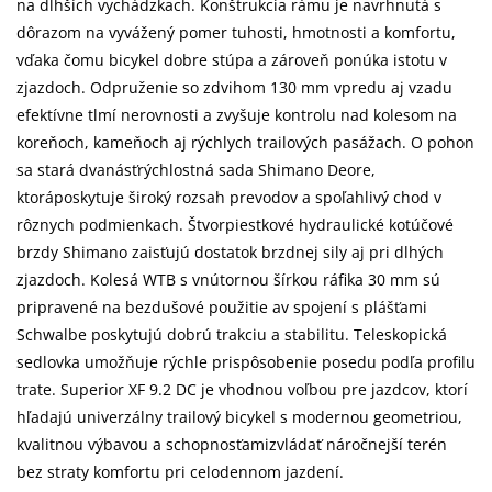
na dlhších vychádzkach. Konštrukcia rámu je navrhnutá s
dôrazom na vyvážený pomer tuhosti, hmotnosti a komfortu,
vďaka čomu bicykel dobre stúpa a zároveň ponúka istotu v
zjazdoch. Odpruženie so zdvihom 130 mm vpredu aj vzadu
efektívne tlmí nerovnosti a zvyšuje kontrolu nad kolesom na
koreňoch, kameňoch aj rýchlych trailových pasážach. O pohon
sa stará dvanásťrýchlostná sada Shimano Deore,
ktoráposkytuje široký rozsah prevodov a spoľahlivý chod v
rôznych podmienkach. Štvorpiestkové hydraulické kotúčové
brzdy Shimano zaisťujú dostatok brzdnej sily aj pri dlhých
zjazdoch. Kolesá WTB s vnútornou šírkou ráfika 30 mm sú
pripravené na bezdušové použitie av spojení s plášťami
Schwalbe poskytujú dobrú trakciu a stabilitu. Teleskopická
sedlovka umožňuje rýchle prispôsobenie posedu podľa profilu
trate. Superior XF 9.2 DC je vhodnou voľbou pre jazdcov, ktorí
hľadajú univerzálny trailový bicykel s modernou geometriou,
kvalitnou výbavou a schopnosťamizvládať náročnejší terén
bez straty komfortu pri celodennom jazdení.