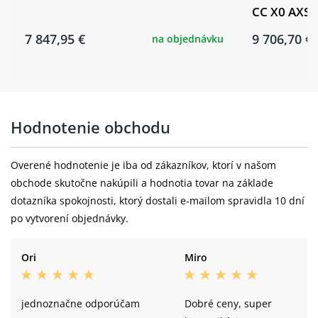
Hlavové
ACROS AZX-220 R4, ZS44/28.6 - ZS56/40,
CC X0 AXS K
složení:
BlockLock 150°
7 847,95 €
9 706,70 €
na objednávku
WTB, KOM LIGHT TEAM i30, Disc, 32H,
Ráfky:
Tubeless Ready
SHIMANO HB-TC500-15-B, 32H, CL,
Přední náboj:
15x110mm, THRU Type AXLE
Hodnotenie obchodu
Schwalbe Wicked Will Performance,
Pláště:
Overené hodnotenie je iba od zákazníkov, ktorí v našom
29x2.40", ADDIX
obchode skutočne nakúpili a hodnotia tovar na základe
WTB, KOM LIGHT TEAM i30, Disc, 32H,
dotazníka spokojnosti, ktorý dostali e-mailom spravidla 10 dní
Zadní ráfek:
Tubeless Ready
po vytvorení objednávky.
SHIMANO FH-TC500-MS-B, 32H, CL,
Zadní náboj:
Ori
Miro
12X148mm, THRU Type AXLE
Schwalbe Wicked Will Performance,
Zadní plášť:
jednoznačne odporúčam
Dobré ceny, super
29x2.40", ADDIX