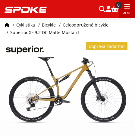
0
MENU
/
Cyklistika
/
Bicykle
/
Celoodpružené bicykle
/
Superior XF 9.2 DC Matte Mustard
doprava zadarmo