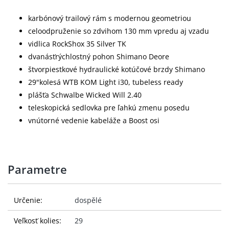
karbónový trailový rám s modernou geometriou
celoodpruženie so zdvihom 130 mm vpredu aj vzadu
vidlica RockShox 35 Silver TK
dvanásťrýchlostný pohon Shimano Deore
štvorpiestkové hydraulické kotúčové brzdy Shimano
29"kolesá WTB KOM Light i30, tubeless ready
plášťa Schwalbe Wicked Will 2.40
teleskopická sedlovka pre ľahkú zmenu posedu
vnútorné vedenie kabeláže a Boost osi
Parametre
Určenie:
dospělé
Veľkosť kolies:
29