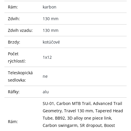
Rám:
karbon
Zdvih:
130 mm
Zdvih vzadu:
130 mm
Brzdy:
kotúčové
Počet
1x12
rýchlostí:
Teleskopická
ne
sedlovka:
Ráfky:
alu
SU-01, Carbon MTB Trail, Advanced Trail
Geometry, Travel 130 mm, Tapered Head
Tube, BB92, 3D alloy one piece link,
Rám:
Carbon swingarm, SR dropout, Boost