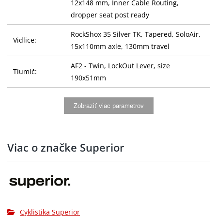
12x148 mm, Inner Cable Routing,
dropper seat post ready
RockShox 35 Silver TK, Tapered, SoloAir,
Vidlice:
15x110mm axle, 130mm travel
AF2 - Twin, LockOut Lever, size
Tlumič:
190x51mm
Řídítka:
ONE Alloy, 12mm rise, 35mm
Zobraziť viac parametrov
Gripy:
ONE Race, Lock-On
Představec:
ONE ICR, Alloy, 35mm, 0°
Viac o značke Superior
Sedlovka:
ONE Sport Dropper Post, Alloy, 30.9mm
Sedlo:
Fizi:k Ridon X5, Alloy
SHIMANO DEORE SL-M6100-IR,
Řazení:
RAPIDFIRE Plus, 12-speed
Cyklistika Superior