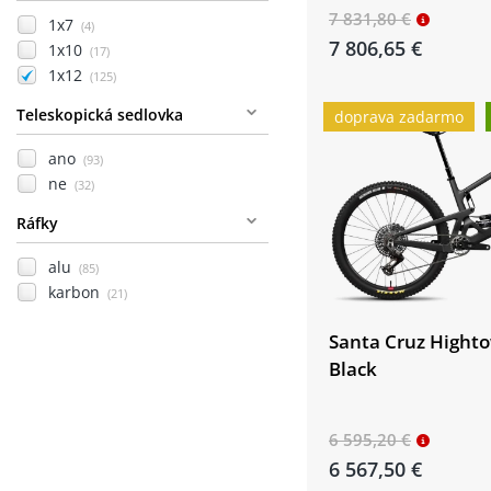
7 831,80 €
1x7
(4)
7 806,65 €
1x10
(17)
1x12
(125)
Teleskopická sedlovka
doprava zadarmo
ano
(93)
ne
(32)
Ráfky
alu
(85)
karbon
(21)
Santa Cruz Hight
Black
6 595,20 €
6 567,50 €