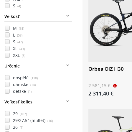
S
(4)
Veľkosť
M
(61)
L
(58)
S
(47)
XL
(43)
XXL
(5)
Určenie
Orbea OIZ H30
dospělé
(110)
dámske
(14)
2 581,15 €
detské
(1)
2 311,40 €
Veľkosť kolies
29
(107)
29/27.5" (mullet)
(16)
26
(1)