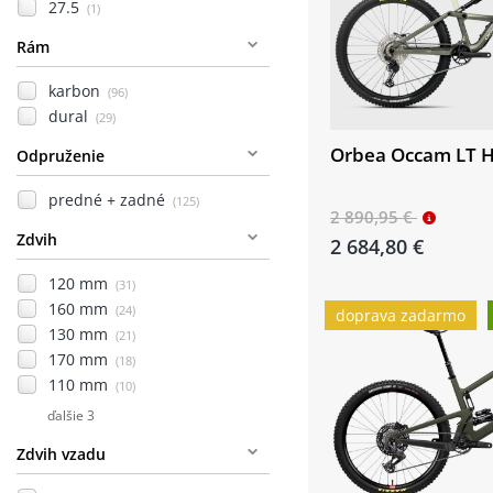
27.5
(1)
Rám
karbon
(96)
dural
(29)
Orbea Occam LT 
Odpruženie
predné + zadné
(125)
2 890,95 €
Zdvih
2 684,80 €
120 mm
(31)
160 mm
(24)
doprava zadarmo
130 mm
(21)
170 mm
(18)
110 mm
(10)
ďalšie 3
Zdvih vzadu