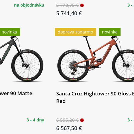
na objednávku
5 770,75 €
3 -
5 741,40 €
novinka
doprava zadarmo
novinka
ower 90 Matte
Santa Cruz Hightower 90 Gloss 
Red
3 - 4 dny
6 595,20 €
3 -
6 567,50 €