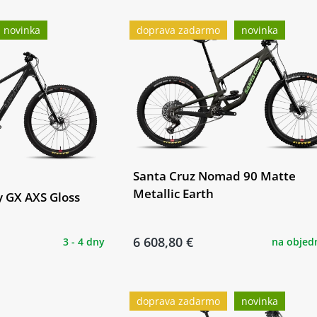
novinka
doprava zadarmo
novinka
Santa Cruz Nomad 90 Matte
Metallic Earth
y GX AXS Gloss
6 608,80 €
3 - 4 dny
na objed
doprava zadarmo
novinka