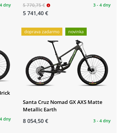
 4 dny
5 770,75 €
3 - 4 dny
5 741,40 €
doprava zadarmo
novinka
Brick
Santa Cruz Nomad GX AXS Matte
Metallic Earth
 4 dny
8 054,50 €
3 - 4 dny