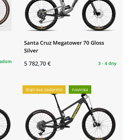
Santa Cruz Megatower 70 Gloss
Silver
ladom
5 782,70 €
3 - 4 dny
doprava zadarmo
novinka