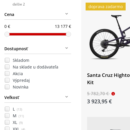
ďalšie 2
doprava zadarmo
Cena
0 €
13 177 €
Dostupnosť
Skladom
Na sklade u dodávateľa
Akcia
Santa Cruz Highto
Výpredaj
Kit
Novinka
5 782,70 €
Veľkosť
3 923,95 €
L
(13)
M
(11)
XL
(9)
XXL
(4)