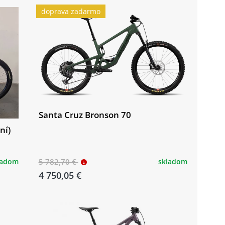
doprava zadarmo
Santa Cruz Bronson 70
ní)
ladom
5 782,70 €
skladom
4 750,05 €