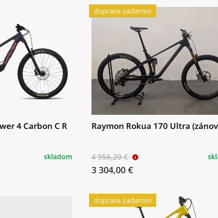
doprava zadarmo
wer 4 Carbon C R
Raymon Rokua 170 Ultra (zánov
skladom
4 956,20 €
sk
3 304,00 €
doprava zadarmo