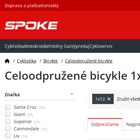
Doprava a platba
Kontakty
Cyklistika
Motokros
Beh
Voľny čas
Výpredaj
Cykloservis
/
Cyklistika
/
Bicykle
/
Celoodpružené bicykle
Celoodpružené bicykle 1
Značka
1x12
Zrušiť všetk
Santa Cruz
(35)
Giant
(29)
Superior
(21)
Cannondale
(16)
Liv
(14)