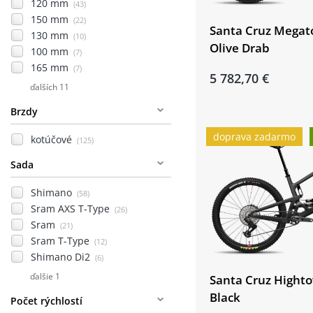
120 mm
(43)
150 mm
(22)
Santa Cruz Megat
130 mm
(10)
Olive Drab
100 mm
(7)
165 mm
(7)
5 782,70 €
ďalších 11
Brzdy
doprava zadarmo
kotúčové
(125)
Sada
Shimano
(58)
Sram AXS T-Type
(26)
Sram
(21)
Sram T-Type
(12)
Shimano Di2
(6)
ďalšie 1
Santa Cruz Hight
Black
Počet rýchlostí