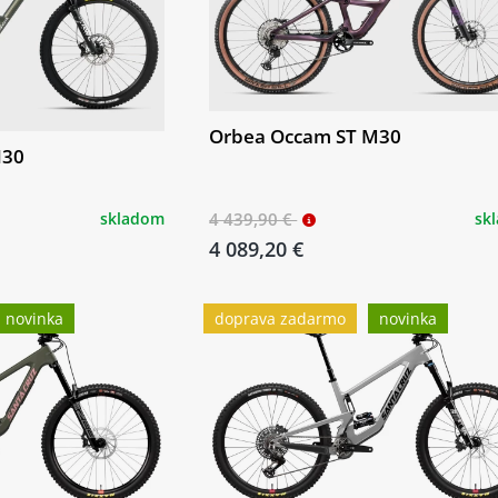
Orbea Occam ST M30
H30
skladom
4 439,90 €
sk
4 089,20 €
novinka
doprava zadarmo
novinka