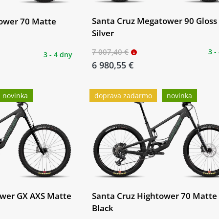
Santa Cruz Megatower 90 Gloss
ower 70 Matte
Silver
7 007,40 €
3 -
3 - 4 dny
6 980,55 €
novinka
doprava zadarmo
novinka
ower GX AXS Matte
Santa Cruz Hightower 70 Matte
Black