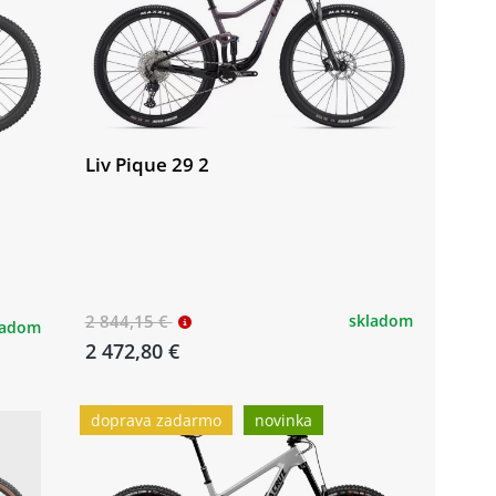
Liv Pique 29 2
2 844,15 €
skladom
ladom
2 472,80 €
doprava zadarmo
novinka