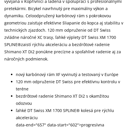
vyvíjaná v Kopřivnici a ladená v spolupráci s profesionálnymi
pretekármi. Bicykel navrhnutý pre maximálny výkon a
dynamiku. Celoodpružený karbónový rám s pokrokovou
geometriou zaisťuje efektívne šliapanie do kopca aj stabilitu v
technických zjazdoch. 120 mm odpruženie od DT Swiss
zvládne náročné XC trasy, ľahké výplety DT Swiss XM 1700
SPLINE®zaistí rýchlu akceleráciu a bezdrôtové radenie
Shimano XT Di2 ponúkne precízne a spoľahlivé radenie aj za
náročných podmienok.
nový karbónový rám XF vyvinutý a testovaný v Európe
120 mm odpruženie DT Swiss pre efektívnu kontrolu v
teréne
bezdrôtové radenie Shimano XT Di2 s okamžitou
odozvou
ľahké DT Swiss XM 1700 SPLINE® kolesá pre rýchlu
akceleráciu
data-end="657" data-start="602">progresívna