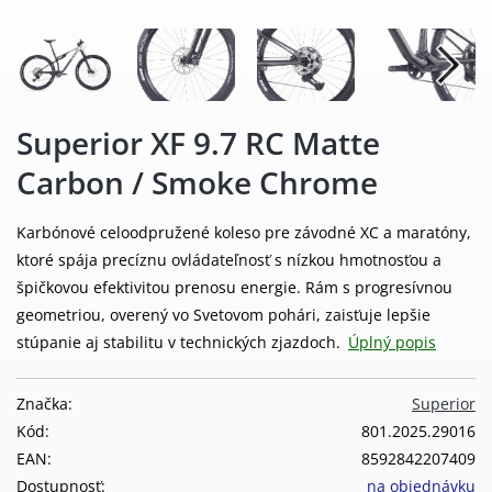
Superior XF 9.7 RC Matte
Carbon / Smoke Chrome
Karbónové celoodpružené koleso pre závodné XC a maratóny,
ktoré spája precíznu ovládateľnosť s nízkou hmotnosťou a
špičkovou efektivitou prenosu energie. Rám s progresívnou
geometriou, overený vo Svetovom pohári, zaisťuje lepšie
stúpanie aj stabilitu v technických zjazdoch.
Úplný popis
Značka:
Superior
Kód:
801.2025.29016
EAN:
8592842207409
Dostupnosť:
na objednávku