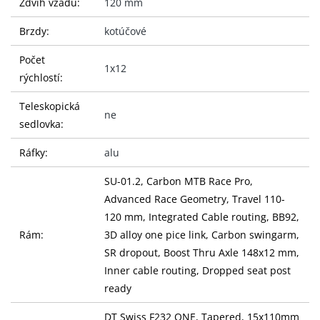
Zdvih vzadu:
120 mm
Brzdy:
kotúčové
Počet
1x12
rýchlostí:
Teleskopická
ne
sedlovka:
Ráfky:
alu
SU-01.2, Carbon MTB Race Pro,
Advanced Race Geometry, Travel 110-
120 mm, Integrated Cable routing, BB92,
Rám:
3D alloy one pice link, Carbon swingarm,
SR dropout, Boost Thru Axle 148x12 mm,
Inner cable routing, Dropped seat post
ready
DT Swiss F232 ONE, Tapered, 15x110mm