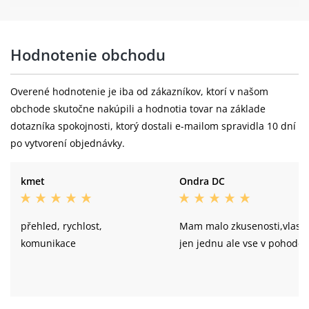
DT Swiss XM 1700 SPLINE®, CL,
Ráfky:
15x110mm, Tubeless Ready
Hodnotenie obchodu
Přední náboj:
DT Swiss 350 15x110 mm Boost
Overené hodnotenie je iba od zákazníkov, ktorí v našom
Schwalbe Racing Ray Performance, TL-
Pláště:
obchode skutočne nakúpili a hodnotia tovar na základe
Ready, 29x2.25", ADDIX SpeedGrip
dotazníka spokojnosti, ktorý dostali e-mailom spravidla 10 dní
DT Swiss XM 1700 SPLINE®, CL,
po vytvorení objednávky.
Zadní ráfek:
12x148mm, SH12, Tubeless Ready
kmet
Ondra DC
DT Swiss 350 12x148 mm Boost, ořech
Zadní náboj:
Shimano Micro Spline
přehled, rychlost,
Mam malo zkusenosti,vlast
Schwalbe Racing Ralph Performance,
Zadní plášť:
komunikace
jen jednu ale vse v pohode.
TwinSkin, TL-Ready, 29x2.25", ADDIX
Hmotnost:
12 kg