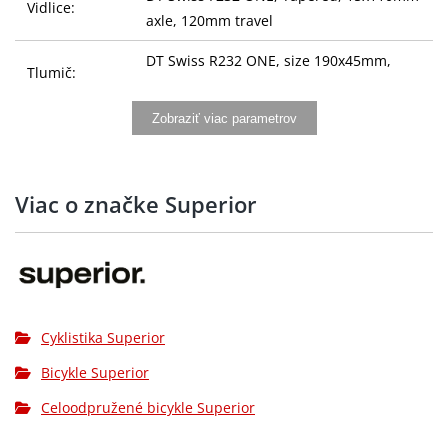
Vidlice:
axle, 120mm travel
DT Swiss R232 ONE, size 190x45mm,
Tlumič:
ODL
Zobraziť viac parametrov
Řídítka:
ONE Race, Alloy, 5mm rise, 31.8mm
Gripy:
ONE Race, Lock-On
Viac o značke Superior
Představec:
ONE Race, Alloy, 31,8mm, -7°
Sedlovka:
ONE Sport Dropper Post, Alloy, 30.9mm
Sedlo:
Fizi:k Ridon X5, Alloy
SHIMANO XT SW-M8250-IR, Di2, 12-
Řazení:
Cyklistika Superior
speed
Bicykle Superior
SHIMANO XT RD-M8250, Shadow Plus
Přehazovačka:
Celoodpružené bicykle Superior
Design