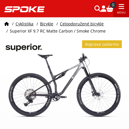
0
MENU
/
Cyklistika
/
Bicykle
/
Celoodpružené bicykle
/
Superior XF 9.7 RC Matte Carbon / Smoke Chrome
doprava zadarmo