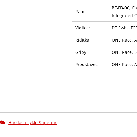
BF-FB-06, C
Rám:
Integrated 
Vidlice:
DT Swiss F2
Řídítka:
ONE Race, A
Gripy:
ONE Race, L
Představec:
ONE Race, A
Sedlovka:
ONE Race, 
Sedlo:
Fizi:k Ridon 
Řazení:
SHIMANO XT 
Přehazovačka:
SHIMANO XT
Horské bicykle Superior
Brzdy:
SHIMANO XT 