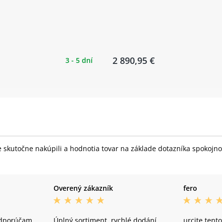
2 890,95 €
3 - 5 dní
skutočne nakúpili a hodnotia tovar na základe dotazníka spokojnost
Overený zákazník
fero
odporúčam
Úplný sortiment, rychlé dodání.
urcite ten