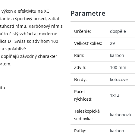
 výkon a efektivitu na XC
Parametre
danie a športový posed, zatiaľ
 tuhosti rámu. Karbónový rám s
Určenie:
dospělé
úka čistý vzhľad aj moderné
dlica DT Swiss so zdvihom 100
Veľkosť kolies:
29
 a spoľahlivé
Rám:
karbon
 dopĺňajú závodný charakter
ortom.
Zdvih:
100 mm
Brzdy:
kotúčové
itu
Počet
1x12
rýchlostí:
Teleskopická
karbonová
sedlovka:
Ráfky:
karbon