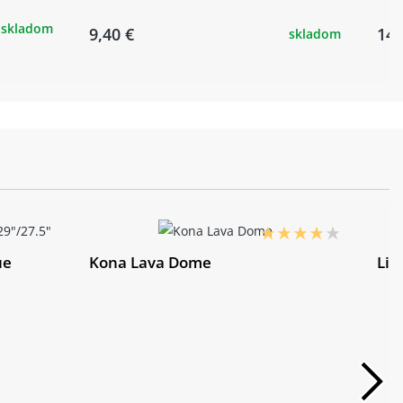
skladom
9,40 €
14,
skladom
ue
Kona Lava Dome
Liv