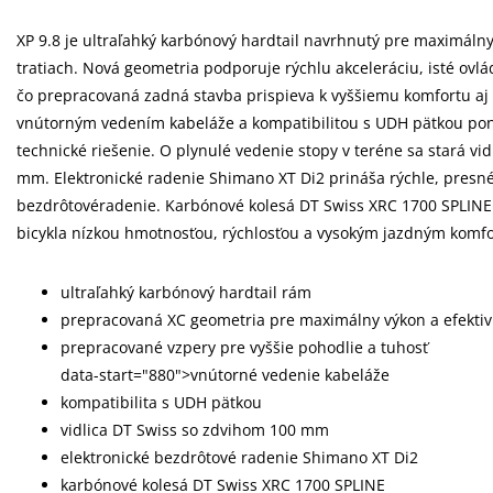
XP 9.8 je ultraľahký karbónový hardtail navrhnutý pre maximálny
tratiach. Nová geometria podporuje rýchlu akceleráciu, isté ovlá
čo prepracovaná zadná stavba prispieva k vyššiemu komfortu aj
vnútorným vedením kabeláže a kompatibilitou s UDH pätkou pon
technické riešenie. O plynulé vedenie stopy v teréne sa stará vi
mm. Elektronické radenie Shimano XT Di2 prináša rýchle, presné
bezdrôtovéradenie. Karbónové kolesá DT Swiss XRC 1700 SPLINE
bicykla nízkou hmotnosťou, rýchlosťou a vysokým jazdným komf
ultraľahký karbónový hardtail rám
prepracovaná XC geometria pre maximálny výkon a efektiv
prepracované vzpery pre vyššie pohodlie a tuhosť
data-start="880">vnútorné vedenie kabeláže
kompatibilita s UDH pätkou
vidlica DT Swiss so zdvihom 100 mm
elektronické bezdrôtové radenie Shimano XT Di2
karbónové kolesá DT Swiss XRC 1700 SPLINE