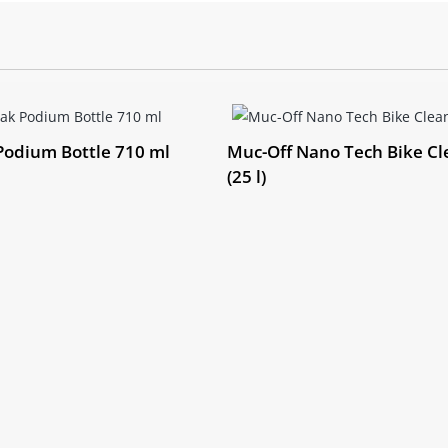
Brzdové
SHIMANO RT
kotouče:
Kazeta:
SHIMANO XT
Řetěz:
SHIMANO X
Kliky:
SHIMANO XT
odium Bottle 710 ml
Muc-Off Nano Tech Bike Cl
(25 l)
Středové
SHIMANO BB-
složení:
Hlavové
ACROS AZX-64
složení:
Bearings
Ráfky:
DT Swiss XR
Přední náboj:
DT Swiss XR
Pláště:
Schwalbe Ri
Zadní ráfek:
DT Swiss XR