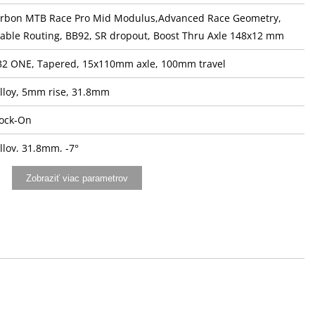
arbon MTB Race Pro Mid Modulus,Advanced Race Geometry,
Cable Routing, BB92, SR dropout, Boost Thru Axle 148x12 mm
32 ONE, Tapered, 15x110mm axle, 100mm travel
lloy, 5mm rise, 31.8mm
ock-On
lloy, 31,8mm, -7°
Carbon, 27.2mm
Zobraziť viac parametrov
X5, Alloy
SW-M8250-IR, Di2, 12-speed
 RD-M8250, Shadow Plus Design
M8200, hydraulic disc brake