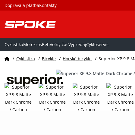
Doprava a platba
Kontakty
Cyklistika
Motokros
Beh
Voľny čas
Výpredaj
Cykloservis
/
Cyklistika
/
Bicykle
/
Horské bicykle
/
Superior XP 9.8 