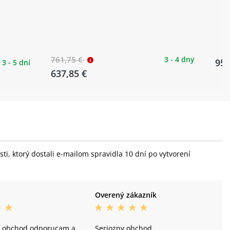
761,75 €
3 - 4 dny
950
3 - 5 dní
637,85 €
i, ktorý dostali e-mailom spravidla 10 dní po vytvorení
Overený zákazník
to obchod odporucam a
Seriozny obchod