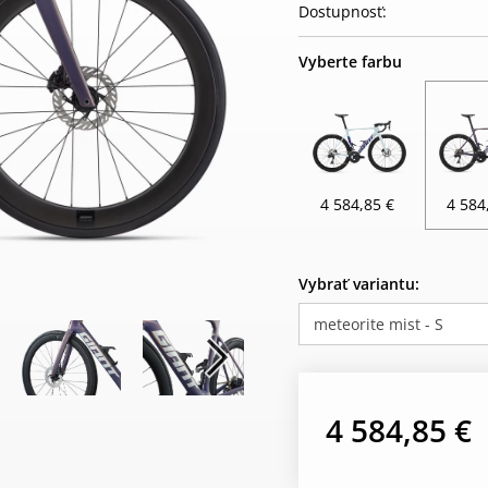
Dostupnosť:
Vyberte farbu
4 584,85 €
4 584
Vybrať variantu:
meteorite mist - S
4 584,85 €