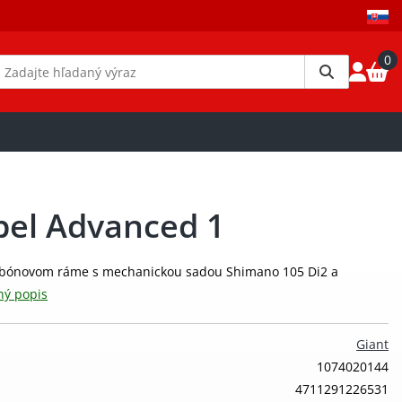
0
pel Advanced 1
arbónovom ráme s mechanickou sadou Shimano 105 Di2 a
ný popis
Giant
1074020144
4711291226531