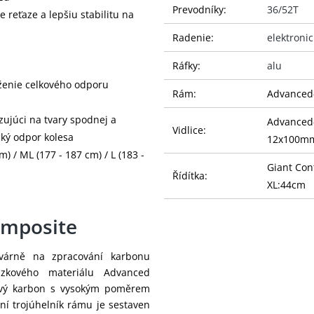
Prevodníky:
36/52T
 reťaze a lepšiu stabilitu na
Radenie:
elektroni
Ráfky:
alu
íženie celkového odporu
Rám:
Advanced-
zujúci na tvary spodnej a
Advanced-
Vidlice:
ký odpor kolesa
12x100mm 
m) / ML (177 - 187 cm) / L (183 -
Giant Con
Řídítka:
XL:44cm
Omotávka:
Stratus Li
mposite
Giant Co
Představec:
ovárně na zpracování karbonu
L:110mm,
zkového materiálu Advanced
Sedlovka:
Giant Vec
ový karbon s vysokým poměrem
ní trojúhelník rámu je sestaven