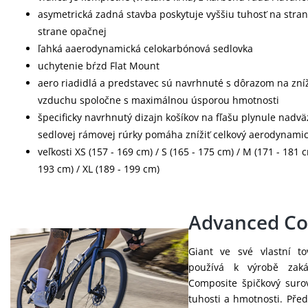
asymetrická zadná stavba poskytuje vyššiu tuhosť na strane
strane opačnej
ľahká aaerodynamická celokarbónová sedlovka
uchytenie bŕzd Flat Mount
aero riadidlá a predstavec sú navrhnuté s dôrazom na zn
vzduchu spoločne s maximálnou úsporou hmotnosti
špecificky navrhnutý dizajn košíkov na fľašu plynule nadvä
sedlovej rámovej rúrky pomáha znížiť celkový aerodynamic
veľkosti XS (157 - 169 cm) / S (165 - 175 cm) / M (171 - 181 c
193 cm) / XL (189 - 199 cm)
Advanced Co
Giant ve své vlastní t
používá k výrobě zaká
Composite špičkový sur
tuhosti a hmotnosti. Před