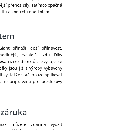
ější přenos síly, zatímco opačná
ilitu a kontrolu nad kolem.
stem
iant přináší lepší přilnavost,
odlnější, rychlejší jízdu. Díky
esá riziko defektů a zvyšuje se
Ráfky jsou již z výroby vybaveny
lky, takže stačí pouze aplikovat
 plně připravena pro bezdušový
 záruka
nás můžete zdarma využít