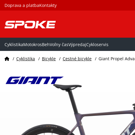
Doprava a platba
Kontakty
Cyklistika
Motokros
Beh
Voľny čas
Výpredaj
Cykloservis
/
Cyklistika
/
Bicykle
/
Cestné bicykle
/
Giant Propel Adv