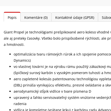
Popis
Komentáre
(0)
Kontaktné údaje (GPSR)
Súbor
Giant Propel je technológiami prešpikované aero koleso vhodné v
ale aj preteky časovky. Všetko bolo prispôsobené rýchlosti, ale p
a hmotnosti.
optimalizácia tvaru rámových rúrok a ich spojenie pomoco
Dynamics)
vo vlastnej továrni je na výrobu rámu použitý zákazkový 
(špičkový surový karbón s vysokým pomerom tuhosti a hmo
aero zapletené kolesás patentovanou technológiou vyplet
(DBL) prináša vynikajúcu efektivitu, presné ovládanie a s
aerodynamický stĺpik vidlice v tvare písmena D
upravený a ľahko servisovateľný systém vnútorne vedený
radenia
vidlica je kompletne (vrátane krku) z karbónu radu Advan