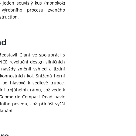
Sedlo:
Giant Flee
o jeden souvislý kus (monokok)
 výrobního procesu zvaného
Řazení:
Shimano 
truction.
Přesmykač:
Shimano 
Přehazovačka:
Shimano 
ad
Brzdy:
Shimano 1
představil Giant ve spolupráci s
Brzdové páky:
Shimano 1
CE revoluční design silničních
 navždy změnil vzhled a jízdní
Brzdové
ýkonnostních kol. Snížená horní
Shimano 
kotouče:
 od hlavové k sedlové trubce,
dní trojúhelník rámu, což vede k
Kazeta:
Shimano 1
. Geometrie Compact Road navíc
ního posedu, což přináší vyšší
Řetěz:
KMC X12L
šlapání.
Shimano 
Kliky:
M/L:172.
ero