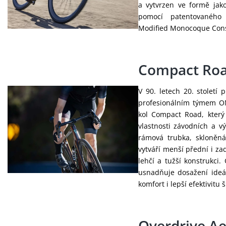
a vytvrzen ve formě jak
pomocí patentovaného
Modified Monocoque Cons
Compact Ro
V 90. letech 20. století 
profesionálním týmem ON
kol Compact Road, který
vlastnosti závodních a v
rámová trubka, skloněná
vytváří menší přední i za
lehčí a tužší konstrukci
usnadňuje dosažení ideál
komfort i lepší efektivitu 
Overdrive A