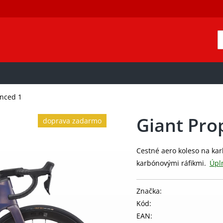
anced 1
Giant Pro
doprava zadarmo
Cestné aero koleso na k
karbónovými ráfikmi.
Úpl
Značka:
Kód:
EAN: