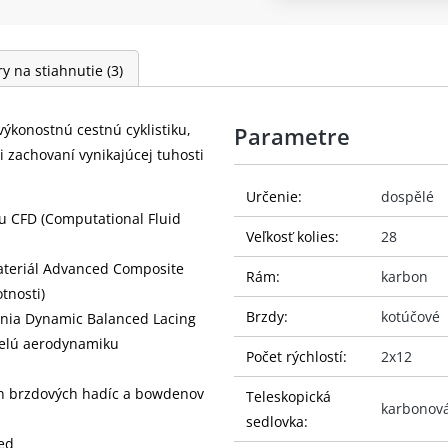
y na stiahnutie
(3)
ýkonostnú cestnú cyklistiku,
Parametre
ri zachovaní vynikajúcej tuhosti
Určenie:
dospělé
u CFD (Computational Fluid
Veľkosť kolies:
28
materiál Advanced Composite
Rám:
karbon
tnosti)
Brzdy:
kotúčové
ania Dynamic Balanced Lacing
kvelú aerodynamiku
Počet rýchlostí:
2x12
ch brzdových hadíc a bowdenov
Teleskopická
karbonov
sedlovka:
ced