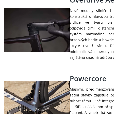
Nové modely silničních 
konstrukci s hlavovou tr
vidlice ve tvaru p
odpovídajícími distanč
systém maximálně aer
brzdových hadic a bowden
skryté uvnitř rámu. Dí
minimalizován aerodyn
zajištěna snadná údržba a
Powercore
Masivní, předimenzovan
zadní stavby zajišťuje o
tuhost rámu. Plně integr
se šířkou 86,5 mm přispív
šlapání. Asymetrická zadn