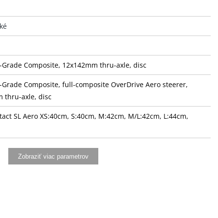
cké
Grade Composite, 12x142mm thru-axle, disc
Grade Composite, full-composite OverDrive Aero steerer,
thru-axle, disc
tact SL Aero XS:40cm, S:40cm, M:42cm, M/L:42cm, L:44cm,
te 2.0
Zobraziť viac parametrov
ntact SL Aero XS:80mm, S:90mm, M:100mm, M/L:110mm,
 XL:120mm
tor, composite, -5/+15mm offset