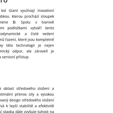
Středové
Shimano, 
složení:
kol Giant využívají inovativní
ubkou, kterou prochází sloupek
Ráfky:
Giant SLR
ísmene
D
. Spolu s tvarově
Přední náboj:
Giant all
ními podložkami vytváří tento
odynamické a čisté vedení
Pláště:
Giant Gav
ů řazení, které jsou kompletně
ky této technologii je nejen
Zadní ráfek:
Giant SLR
amický odpor, ale zároveň je
 servisní přístup.
Zadní náboj:
Giant all
Zadní plášť:
Giant Gav
Hmotnost:
8.7 kg
á oblast středového složení a
ptimální přenos síly a vysokou
ovaný design středového složení
á k lepší stabilitě a efektivitě
í stavba dále zvyšuje tuhost na