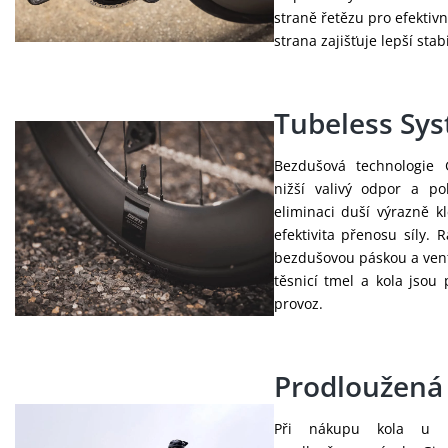
straně řetězu pro efektivn
strana zajišťuje lepší stab
Tubeless Sy
Bezdušová technologie G
nižší valivý odpor a poh
eliminaci duší výrazně kl
efektivita přenosu síly. 
bezdušovou páskou a venti
těsnicí tmel a kola jsou
provoz.
Prodloužená
Při nákupu kola u 