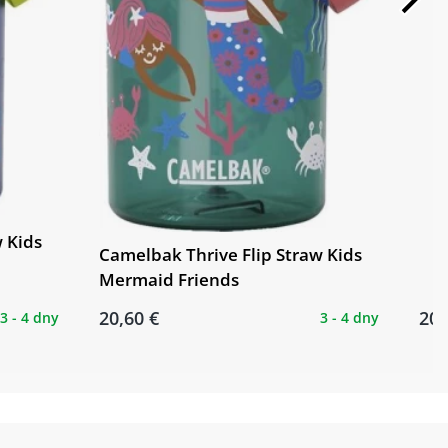
 Kids
Camelbak Thrive Flip Straw Kids
Mermaid Friends
20,60 €
20,
3 - 4 dny
3 - 4 dny