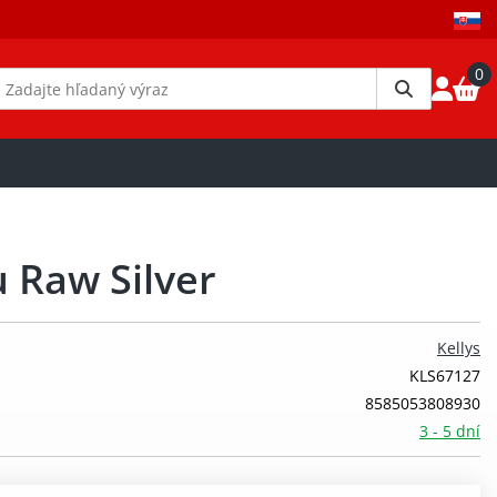
0
u Raw Silver
Kellys
KLS67127
8585053808930
3 - 5 dní