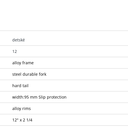
detské
12
alloy frame
steel durable fork
hard tail
width:95 mm Slip protection
alloy rims
12" x 2 1/4