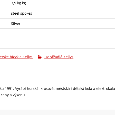
3,9 kg kg
steel spokes
Silver
etské bicykle Kellys
Odrážadlá Kellys
 roku 1991. Vyrábí horská, krosová, městská i dětská kola a elektrok
r ceny a výkonu.