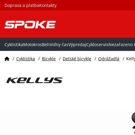
Doprava a platba
Kontakty
Cyklistika
Motokros
Beh
Voľny čas
Výpredaj
Cykloservis
Nezařazeno P
/
Cyklistika
/
Bicykle
/
Detské bicykle
/
Odrážadlá
/
Kell