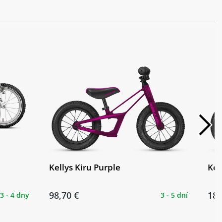
Kellys Kiru Purple
Kel
98,70 €
181
3 - 4 dny
3 - 5 dní