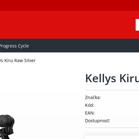
rogress Cycle
ys Kiru Raw Silver
Kellys Kir
Značka:
Kód:
EAN:
Dostupnosť: