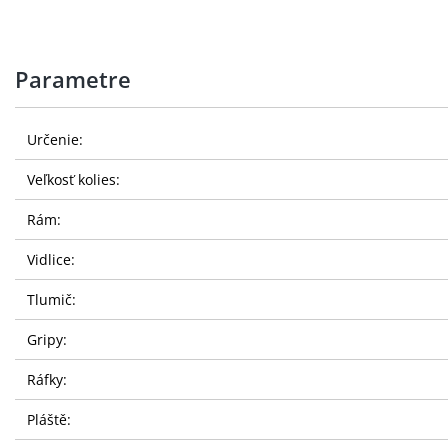
Parametre
Určenie:
Veľkosť kolies:
Rám:
Vidlice:
Tlumič:
Gripy:
Ráfky:
Pláště: