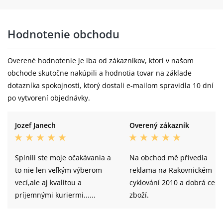
Maxxis Aspen 29x2.4, foldable, 120tpi,
Pláště:
MaxxSpeed, EXO, tubeless
Hodnotenie obchodu
Zadní ráfek:
Giant XCA WheelSystem
Overené hodnotenie je iba od zákazníkov, ktorí v našom
Giant XCA MTB alloy, 3-pawl driver, 6-
obchode skutočne nakúpili a hodnotia tovar na základe
Zadní náboj:
bolt
dotazníka spokojnosti, ktorý dostali e-mailom spravidla 10 dní
po vytvorení objednávky.
Maxxis Aspen 29x2.4, foldable, 120tpi,
Zadní plášť:
MaxxSpeed, EXO, tubeless
Jozef Janech
Overený zákazník
Hmotnost:
10.8 kg
Barva:
Dreamy Blue/Black
Splnili ste moje očakávania a
Na obchod mě přivedla
to nie len veľkým výberom
reklama na Rakovnickém
vecí,ale aj kvalitou a
cyklování 2010 a dobrá cen
príjemnými kuriermi......
zboží.