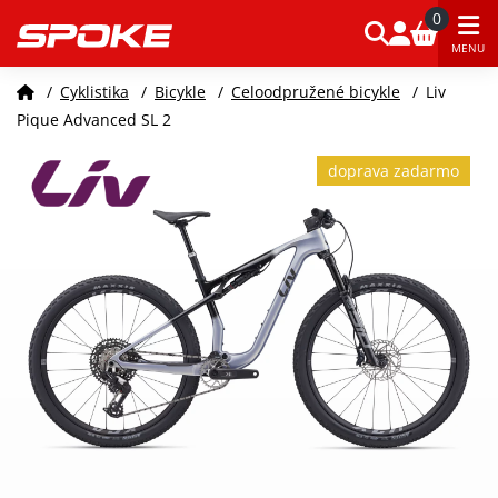
0
MENU
/
Cyklistika
/
Bicykle
/
Celoodpružené bicykle
/
Liv
Pique Advanced SL 2
doprava zadarmo