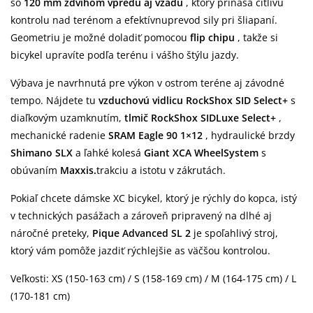
so
120 mm zdvihom vpredu aj vzadu
, ktorý prináša citlivú
kontrolu nad terénom a efektívnuprevod sily pri šliapaní.
Geometriu je možné doladiť pomocou
flip chipu
, takže si
bicykel upravíte podľa terénu i vášho štýlu jazdy.
Výbava je navrhnutá pre výkon v ostrom teréne aj závodné
tempo. Nájdete tu
vzduchovú vidlicu RockShox SID Select+
s
diaľkovým uzamknutím,
tlmič RockShox SIDLuxe Select+
,
mechanické radenie
SRAM Eagle 90 1×12
, hydraulické brzdy
Shimano SLX
a ľahké kolesá
Giant XCA WheelSystem
s
obúvaním
Maxxis.
trakciu a istotu v zákrutách.
Pokiaľ chcete dámske XC bicykel, ktorý je rýchly do kopca, istý
v technických pasážach a zároveň pripravený na dlhé aj
náročné preteky,
Pique Advanced SL 2
je spoľahlivý stroj,
ktorý vám pomôže jazdiť rýchlejšie as väčšou kontrolou.
Veľkosti: XS (150-163 cm) / S (158-169 cm) / M (164-175 cm) / L
(170-181 cm)