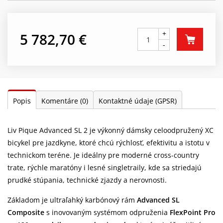
+
5 782,70 €
-
Popis
Komentáre
(0)
Kontaktné údaje (GPSR)
Liv Pique Advanced SL 2 je výkonný dámsky celoodpružený XC
bicykel pre jazdkyne, ktoré chcú rýchlosť, efektivitu a istotu v
technickom teréne. Je ideálny pre moderné cross-country
trate, rýchle maratóny i lesné singletraily, kde sa striedajú
prudké stúpania, technické zjazdy a nerovnosti.
Základom je ultraľahký karbónový rám
Advanced SL
Composite
s inovovaným systémom odpruženia
FlexPoint Pro