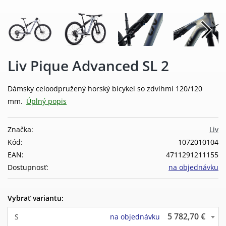
Liv Pique Advanced SL 2
Dámsky celoodpružený horský bicykel so zdvihmi 120/120
mm.
Úplný popis
Značka:
Liv
Kód:
1072010104
EAN:
4711291211155
Dostupnosť:
na objednávku
Vybrať variantu:
5 782,70 €
S
na objednávku