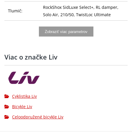
RockShox SidLuxe Select+, RL damper,
Tlumič:
Solo Air, 210/50, TwistLoc Ultimate
Giant Integrated XC, alloy, 780mm, 9-
Řídítka:
Zobraziť viac parametrov
degree upsweep
Gripy:
SRAM TwistLoc Ultimate
Viac o značke Liv
Giant Integrated XC, alloy XS: 60,
Představec:
S:60mm, M:70mm, L:70mm
Giant Contact Switch SL dropper, remote
Sedlovka:
XS: 110mm travel S: 110mm travel M:
140mm travel
Cyklistika Liv
Sedlo:
Liv Grit SL
Bicykle Liv
Přesmykač:
SRAM Eagle 90 mechanical, 1x12
Celoodpružené bicykle Liv
Přehazovačka:
SRAM Eagle 90 Transmission