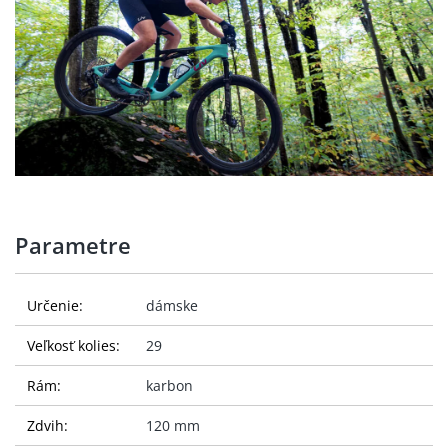
Parametre
Určenie:
dámske
Veľkosť kolies:
29
Rám:
karbon
Zdvih:
120 mm