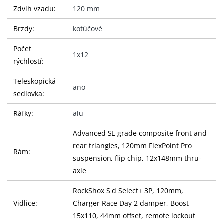
Zdvih vzadu:
120 mm
Brzdy:
kotúčové
Počet
1x12
rýchlostí:
Teleskopická
ano
sedlovka:
Ráfky:
alu
Advanced SL-grade composite front and
rear triangles, 120mm FlexPoint Pro
Rám:
suspension, flip chip, 12x148mm thru-
axle
RockShox Sid Select+ 3P, 120mm,
Vidlice:
Charger Race Day 2 damper, Boost
15x110, 44mm offset, remote lockout