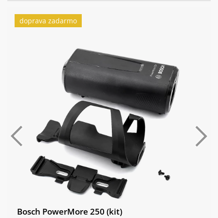
Řazení:
Sram AXS Pod Bridge
doprava zadarmo
Přehazovačka:
Sram GX Eagle AXS T-Type, 12spd
Brzdy:
Sram Maven Bronze Stealth
Brzdové páky:
Sram Maven Bronze Stealth
Brzdové
Sram HS2 200mm
kotouče:
Kazeta:
Sram GX Eagle T-Type, 10-52T
Řetěz:
Sram GX Eagle T-Type, Flattop, 12spd
Kliky:
Sram GX Eagle Cranks, 155mm
Hlavové
Cane Creek 50 IS Integrated Headset
složení:
Bosch PowerMore 250 (kit)
Ráfky:
Reserve 30|HD AL 6069 29"