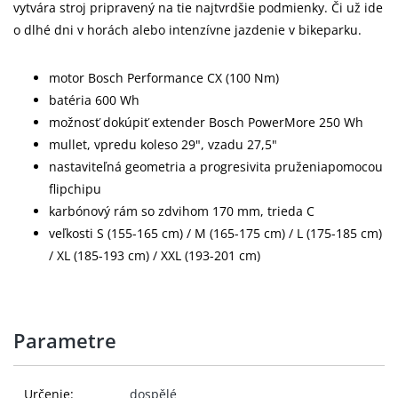
vytvára stroj pripravený na tie najtvrdšie podmienky. Či už ide
o dlhé dni v horách alebo intenzívne jazdenie v bikeparku.
motor Bosch Performance CX (100 Nm)
batéria 600 Wh
možnosť dokúpiť extender Bosch PowerMore 250 Wh
mullet, vpredu koleso 29", vzadu 27,5"
nastaviteľná geometria a progresivita pruženiapomocou
flipchipu
karbónový rám so zdvihom 170 mm, trieda C
veľkosti S (155-165 cm) / M (165-175 cm) / L (175-185 cm)
/ XL (185-193 cm) / XXL (193-201 cm)
Parametre
Určenie:
dospělé