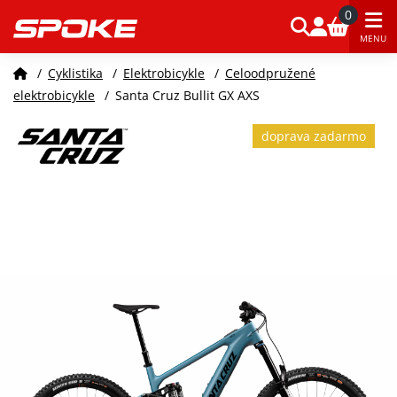
0
MENU
/
Cyklistika
/
Elektrobicykle
/
Celoodpružené
elektrobicykle
/
Santa Cruz Bullit GX AXS
doprava zadarmo