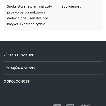
Spoke store je pre mna vzdy
Spokojenost
prva volba pri nakupovani
dielov a prislusenstva pre
bicykel. Expresne rychle
vybavenie objednavok, rychla
doprava a velmi ustretove
jednanie. Uvediem priklad.
Objednaval som prednu vidlu
o pol stvrtej poobede, o
VŠETKO O NÁKUPE
stvrtej mi prisla notifikacia, ze
zasielka je u dorucovatela,
PREDAJŇA A SERVIS
druhy den o jednej bola u
mna. Pri dalsej objednavke
O SPOLOČNOSTI
som omylom objednal
polozku ktora nebola
skladom, poziadal som o
vymenu za inu polozku, ktora