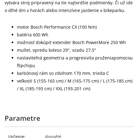
vytvára stroj pripravený na tie najtvrdšie podmienky. Či už ide
o dlhé dni v horách alebo intenzívne jazdenie v bikeparku.
motor Bosch Performance CX (100 Nm)
batéria 600 Wh
možnosť dokúpiť extender Bosch PowerMore 250 Wh
mullet, vpredu koleso 29", vzadu 27,5"
nastaviteľná geometria a progresivita pruženiapomocou
flipchipu
karbónový rám so zdvihom 170 mm, trieda C
veľkosti S (155-165 cm) / M (165-175 cm) / L (175-185 cm)
/ XL (185-193 cm) / XXL (193-201 cm)
Parametre
Určenie:
dospělé