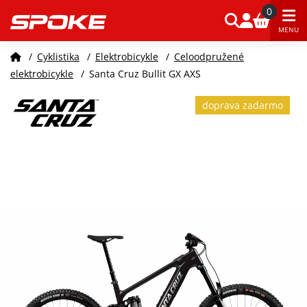
0
MENU
/
Cyklistika
/
Elektrobicykle
/
Celoodpružené
elektrobicykle
/
Santa Cruz Bullit GX AXS
doprava zadarmo