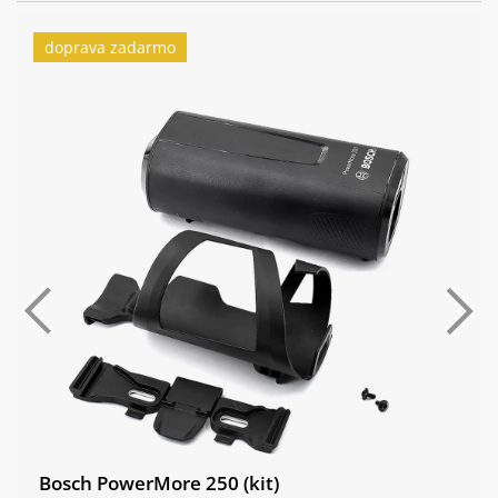
Řazení:
Sram AXS Pod Bridge
doprava zadarmo
Přehazovačka:
Sram GX Eagle AXS T-Type, 12spd
Brzdy:
Sram Maven Bronze Stealth
Brzdové páky:
Sram Maven Bronze Stealth
Brzdové
Sram HS2 200mm
kotouče:
Kazeta:
Sram GX Eagle T-Type, 10-52T
Řetěz:
Sram GX Eagle T-Type, Flattop, 12spd
Kliky:
Sram GX Eagle Cranks, 155mm
Hlavové
Cane Creek 50 IS Integrated Headset
složení:
Bosch PowerMore 250 (kit)
Ráfky:
Reserve 30|HD AL 6069 29"