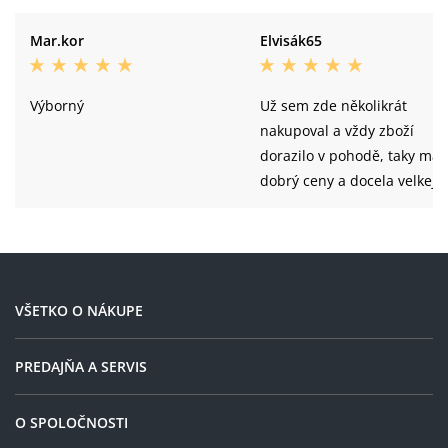
Mar.kor
Elvisák65
Výborný
Už sem zde několikrát
nakupoval a vždy zboží
dorazilo v pohodě, taky maj
dobrý ceny a docela velkej
výběr takže pohoda
VŠETKO O NÁKUPE
PREDAJŇA A SERVIS
O SPOLOČNOSTI