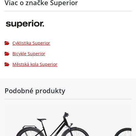
Viac o značke Superior
SHIMANO ESSA RD-U2000, Shadow
Přehazovačka:
Design
Brzdy:
SHIMANO MT200, hydraulic disc brake
Brzdové
Cyklistika Superior
Rotor 160mm
kotouče:
Bicykle Superior
Kazeta:
Shimano HG300, 11-45T
Městská kola Superior
Řetěz:
KMC NS8
Kliky:
ONE Sport, Alloy, 34T
Podobné produkty
Středové
SHIMANO BB-UN101, 122.5mm, BSA,
složení:
shell 73mm
Hlavové
FSA NO.80, ICR, Semi-Cartrige, 1-1/8"
složení:
Pedály:
Bearing Pedals with reflector, PP Body