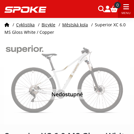
0
MENU
/
Cyklistika
/
Bicykle
/
Městská kola
/
Superior XC 6.0
MS Gloss White / Copper
Nedostupné