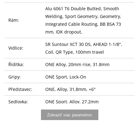
Alu 6061 T6 Double Butted, Smooth
Welding, Sport Geometry, Geometry,
Rám:
Integrated Cable Routing, BB BSA 73
mm, IDK dropout,
SR Suntour XCT 30 DS, AHEAD 1-1/8",
Vidlice:
Coil, QR Type, 100mm travel
Řídítka:
ONE Alloy, 20mm rise, 31.8mm
Gripy:
ONE Sport, Lock-On
Představec:
ONE, Alloy, 31,8mm, +6°
Sedlovka:
ONE Sport, Alloy, 27.2mm
Sedlo:
Selle Royal Sport Wide
Zobraziť viac parametrov
SHIMANO SL-M315-8R, RAPIDFIRE Plus,
Řazení:
8-speed