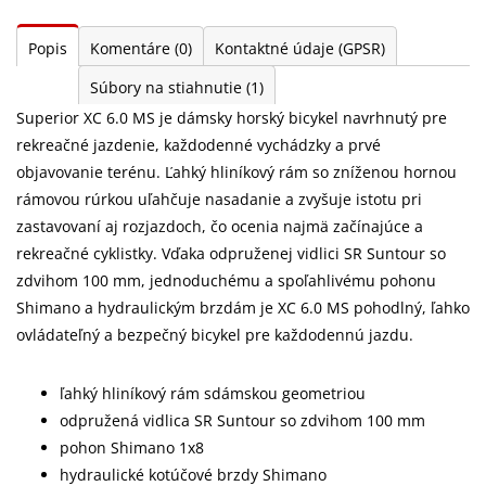
Popis
Komentáre
(0)
Kontaktné údaje (GPSR)
Súbory na stiahnutie
(1)
Superior XC 6.0 MS je dámsky horský bicykel navrhnutý pre
rekreačné jazdenie, každodenné vychádzky a prvé
objavovanie terénu. Ľahký hliníkový rám so zníženou hornou
rámovou rúrkou uľahčuje nasadanie a zvyšuje istotu pri
zastavovaní aj rozjazdoch, čo ocenia najmä začínajúce a
rekreačné cyklistky. Vďaka odpruženej vidlici SR Suntour so
zdvihom 100 mm, jednoduchému a spoľahlivému pohonu
Shimano a hydraulickým brzdám je XC 6.0 MS pohodlný, ľahko
ovládateľný a bezpečný bicykel pre každodennú jazdu.
ľahký hliníkový rám sdámskou geometriou
odpružená vidlica SR Suntour so zdvihom 100 mm
pohon Shimano 1x8
hydraulické kotúčové brzdy Shimano