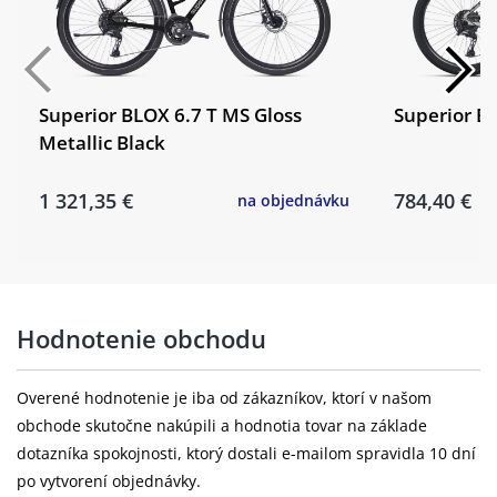
Ráfky:
STARS J25D, Disc, 32H
SHIMANO HB-QC300, 32H, CL,
Přední náboj:
M9X100mm, QR Type
Superior BLOX 6.7 T MS Gloss
Superior B
Metallic Black
Pláště:
Rubena Cheetah, 29x2,1"
1 321,35 €
784,40 €
na objednávku
Zadní ráfek:
STARS J25D, Disc, 32H
SHIMANO FH-QC300-HM, 32H, CL,
Zadní náboj:
M10X135mm, QR Type
Zadní plášť:
Rubena Cheetah, 29x2,1"
Hodnotenie obchodu
Overené hodnotenie je iba od zákazníkov, ktorí v našom
obchode skutočne nakúpili a hodnotia tovar na základe
dotazníka spokojnosti, ktorý dostali e-mailom spravidla 10 dní
po vytvorení objednávky.