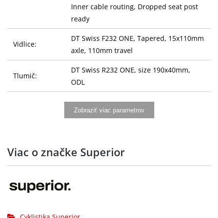
Inner cable routing, Dropped seat post
ready
DT Swiss F232 ONE, Tapered, 15x110mm
Vidlice:
axle, 110mm travel
DT Swiss R232 ONE, size 190x40mm,
Tlumič:
ODL
Řídítka:
ONE Race, Alloy, 5mm rise, 31.8mm
Zobraziť viac parametrov
Gripy:
ONE Race, Lock-On
Představec:
ONE Race ICR, Alloy, 31,8mm, -7°
Viac o značke Superior
Sedlovka:
ONE Sport Dropper Post, Alloy, 30.9mm
Sedlo:
Fizi:k Ridon X5, Alloy
SHIMANO DEORE XT SL-M8100-IR,
Řazení:
RAPIDFIRE Plus, 12-speed
Cyklistika Superior