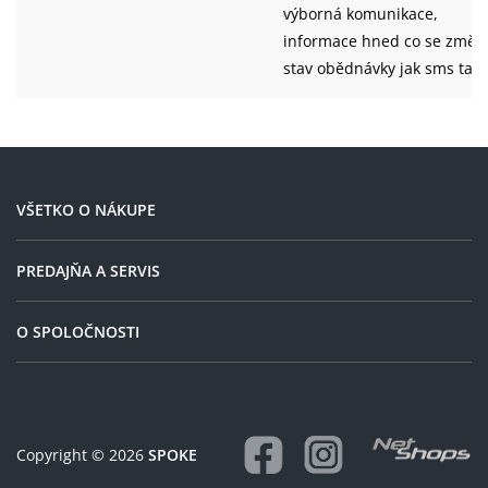
Zadní plášť:
výborná komunikace,
TwinSkin, TL-Ready, 29x2.25", ADDIX
informace hned co se změn
Hmotnost:
11.9 kg
stav obědnávky jak sms tak
po mailu. Velice rychlé
dodání 1-2 dny. Ochota,
příjemné vystupování a
poradí Vám.
VŠETKO O NÁKUPE
PREDAJŇA A SERVIS
O SPOLOČNOSTI
Copyright © 2026
SPOKE