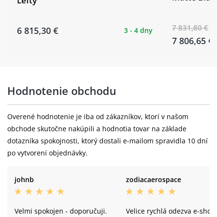
Lefty
složení:
41x92mm
ACROS AZX-781S, ICR, ZS56/28.6 -
7 831,80 €
Hlavové
6 815,30 €
3 - 4 dny
ZS56/40, BlockLock 150°, Stainless
7 806,65 €
složení:
Bearings
DT Swiss XM 1700 SPLINE®, CL,
Ráfky:
15x110mm, Tubeless Ready
Hodnotenie obchodu
Přední náboj:
DT Swiss XM 1700 Spline
Overené hodnotenie je iba od zákazníkov, ktorí v našom
Schwalbe Racing Ray Performance, TL-
Pláště:
obchode skutočne nakúpili a hodnotia tovar na základe
Ready, 29x2.25", ADDIX SpeedGrip
dotazníka spokojnosti, ktorý dostali e-mailom spravidla 10 dní
DT Swiss XM 1700 SPLINE®, CL,
po vytvorení objednávky.
Zadní ráfek:
15x110mm, Tubeless Ready
johnb
zodiacaerospace
SB02-LT, TA12x175.5, M12x1,0x14.5L,
Zadní náboj:
Light, Black
Velmi spokojen - doporučuji.
Velice rychlá odezva e-shop
Schwalbe Racing Ralph Performance,