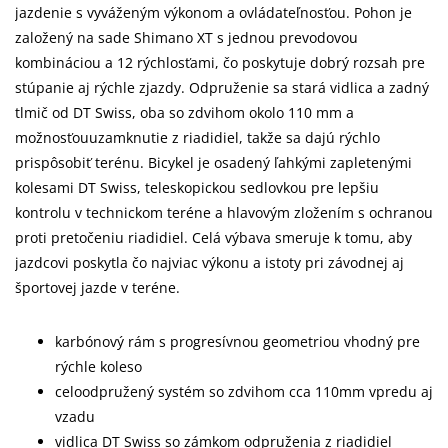
jazdenie s vyváženým výkonom a ovládateľnosťou. Pohon je
založený na sade Shimano XT s jednou prevodovou
kombináciou a 12 rýchlosťami, čo poskytuje dobrý rozsah pre
stúpanie aj rýchle zjazdy. Odpruženie sa stará vidlica a zadný
tlmič od DT Swiss, oba so zdvihom okolo 110 mm a
možnosťouuzamknutie z riadidiel, takže sa dajú rýchlo
prispôsobiť terénu. Bicykel je osadený ľahkými zapletenými
kolesami DT Swiss, teleskopickou sedlovkou pre lepšiu
kontrolu v technickom teréne a hlavovým zložením s ochranou
proti pretočeniu riadidiel. Celá výbava smeruje k tomu, aby
jazdcovi poskytla čo najviac výkonu a istoty pri závodnej aj
športovej jazde v teréne.
karbónový rám s progresívnou geometriou vhodný pre
rýchle koleso
celoodpružený systém so zdvihom cca 110mm vpredu aj
vzadu
vidlica DT Swiss so zámkom odpruženia z riadidiel