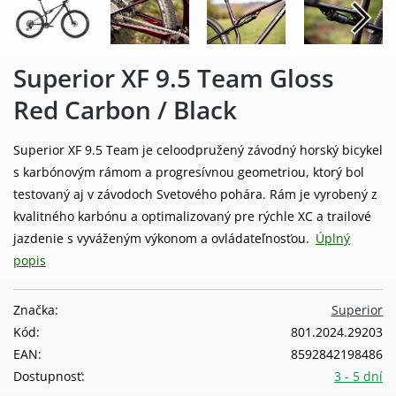
Superior XF 9.5 Team Gloss
Red Carbon / Black
Superior XF 9.5 Team je celoodpružený závodný horský bicykel
s karbónovým rámom a progresívnou geometriou, ktorý bol
testovaný aj v závodoch Svetového pohára. Rám je vyrobený z
kvalitného karbónu a optimalizovaný pre rýchle XC a trailové
jazdenie s vyváženým výkonom a ovládateľnosťou.
Úplný
popis
Značka:
Superior
Kód:
801.2024.29203
EAN:
8592842198486
Dostupnosť:
3 - 5 dní