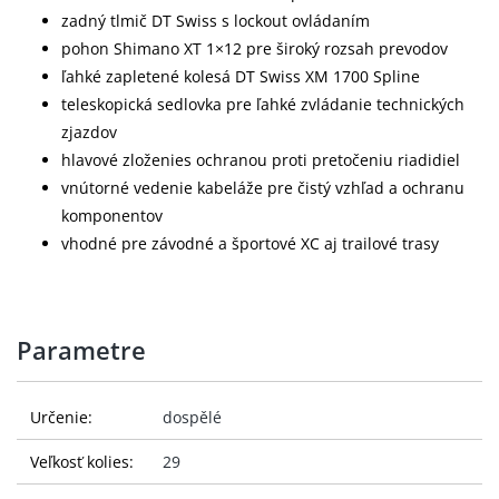
zadný tlmič DT Swiss s lockout ovládaním
pohon Shimano XT 1×12 pre široký rozsah prevodov
ľahké zapletené kolesá DT Swiss XM 1700 Spline
teleskopická sedlovka pre ľahké zvládanie technických
zjazdov
hlavové zloženies ochranou proti pretočeniu riadidiel
vnútorné vedenie kabeláže pre čistý vzhľad a ochranu
komponentov
vhodné pre závodné a športové XC aj trailové trasy
Parametre
Určenie:
dospělé
Veľkosť kolies:
29