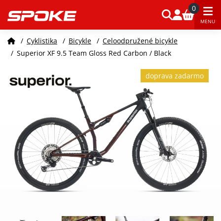
0
MENU
/
Cyklistika
/
Bicykle
/
Celoodpružené bicykle
/
Superior XF 9.5 Team Gloss Red Carbon / Black
doprava zadarmo