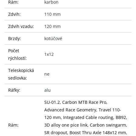
Rám:
karbon
Zdvih:
110 mm
Zdvih vzadu:
120 mm
Brzdy:
kotúčové
Počet
1x12
rýchlostí:
Teleskopická
ne
sedlovka:
Ráfky:
alu
SU-01.2, Carbon MTB Race Pro,
Advanced Race Geometry, Travel 110-
120 mm, Integrated Cable routing, BB92,
Rám:
3D alloy one pice link, Carbon swingarm,
SR dropout, Boost Thru Axle 148x12 mm,