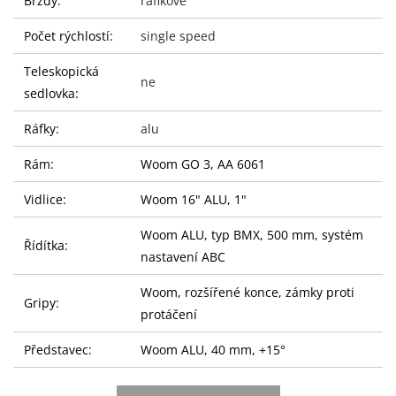
Brzdy:
ráfikové
Počet rýchlostí:
single speed
Teleskopická
ne
sedlovka:
Ráfky:
alu
Rám:
Woom GO 3, AA 6061
Vidlice:
Woom 16" ALU, 1"
Woom ALU, typ BMX, 500 mm, systém
Řídítka:
nastavení ABC
Woom, rozšířené konce, zámky proti
Gripy:
protáčení
Představec:
Woom ALU, 40 mm, +15°
Sedlovka:
Woom ALU, systém nastavení ABC