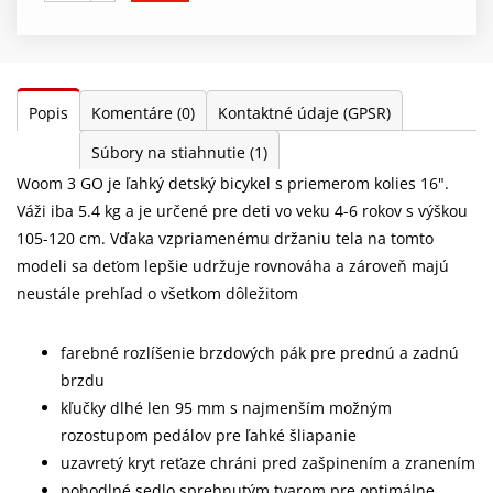
Popis
Komentáre
(0)
Kontaktné údaje (GPSR)
Súbory na stiahnutie
(1)
Woom 3 GO je ľahký detský bicykel s priemerom kolies 16".
Váži iba 5.4 kg a je určené pre deti vo veku 4-6 rokov s výškou
105-120 cm. Vďaka vzpriamenému držaniu tela na tomto
modeli sa deťom lepšie udržuje rovnováha a zároveň majú
neustále prehľad o všetkom dôležitom
farebné rozlíšenie brzdových pák pre prednú a zadnú
brzdu
kľučky dlhé len 95 mm s najmenším možným
rozostupom pedálov pre ľahké šliapanie
uzavretý kryt reťaze chráni pred zašpinením a zranením
pohodlné sedlo sprehnutým tvarom pre optimálne