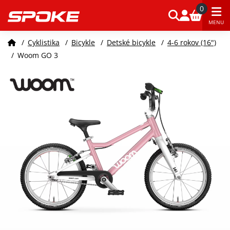
0
MENU
/
Cyklistika
/
Bicykle
/
Detské bicykle
/
4-6 rokov (16")
/
Woom GO 3