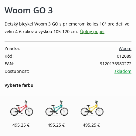
Woom GO 3
Detský bicykel Woom 3 GO s priemerom kolies 16" pre deti vo
veku 4-6 rokov a výškou 105-120 cm.
Úplný popis
Značka:
Woom
Kód:
012089
EAN:
9120136980272
Dostupnosť:
skladom
Vyberte farbu
495,25 €
495,25 €
495,25 €