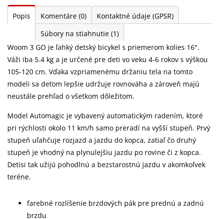
Popis
Komentáre
(0)
Kontaktné údaje (GPSR)
Súbory na stiahnutie
(1)
Woom 3 GO je ľahký detský bicykel s priemerom kolies 16".
Váži iba 5.4 kg a je určené pre deti vo veku 4-6 rokov s výškou
105-120 cm. Vďaka vzpriamenému držaniu tela na tomto
modeli sa deťom lepšie udržuje rovnováha a zároveň majú
neustále prehľad o všetkom dôležitom.
Model Automagic je vybavený automatickým radením, ktoré
pri rýchlosti okolo 11 km/h samo preradí na vyšší stupeň. Prvý
stupeň uľahčuje rozjazd a jazdu do kopca, zatiaľ čo druhý
stupeň je vhodný na plynulejšiu jazdu po rovine či z kopca.
Detisi tak užijú pohodlnú a bezstarostnú jazdu v akomkoľvek
teréne.
farebné rozlíšenie brzdových pák pre prednú a zadnú
brzdu