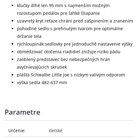
kľučky dlhé len 95 mm s najmenším možným
rozostupom pedálov pre ľahké šliapanie
uzavretý kryt reťaze chráni pred zašpinením a zranením
pohodlné sedlo s prehnutým tvarom pre optimálne
držanie tela
rýchloupinák sedlovky pre jednoduché nastavenie výšky
obmedzovač otočenia riadidiel znižuje riziko pádu
zaoblený predstavec bez nebezpečných hrán
avyčnievajúcich skrutiek
plášťa Schwalbe Little Joe s nízkym valivým odporom
výška sedla 482-637 mm
Parametre
Určenie:
detské