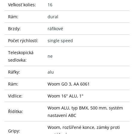
Veľkosť kolies:
16
Rám:
dural
Brzdy:
ráfikové
Počet rýchlostí:
single speed
Teleskopická
ne
sedlovka:
Ráfky:
alu
Rám:
Woom GO 3, AA 6061
Vidlice:
Woom 16" ALU, 1"
Woom ALU, typ BMX, 500 mm, systém
Řídítka:
nastavení ABC
Woom, rozšířené konce, zámky proti
Gripy: