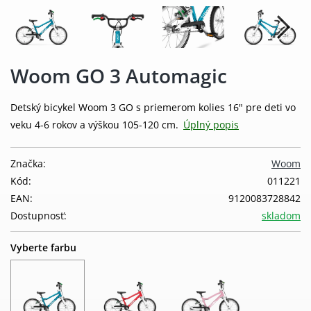
Woom GO 3 Automagic
Detský bicykel Woom 3 GO s priemerom kolies 16" pre deti vo
veku 4-6 rokov a výškou 105-120 cm.
Úplný popis
Značka:
Woom
Kód:
011221
EAN:
9120083728842
Dostupnosť:
skladom
Vyberte farbu