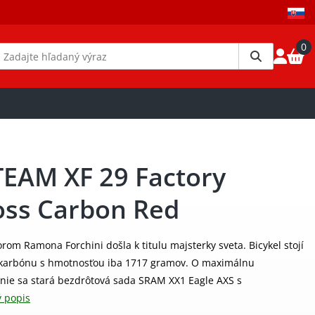
0
TEAM XF 29 Factory
oss Carbon Red
orom Ramona Forchini došla k titulu majsterky sveta. Bicykel stojí
 karbónu s hmotnosťou iba 1717 gramov. O maximálnu
enie sa stará bezdrôtová sada SRAM XX1 Eagle AXS s
 popis