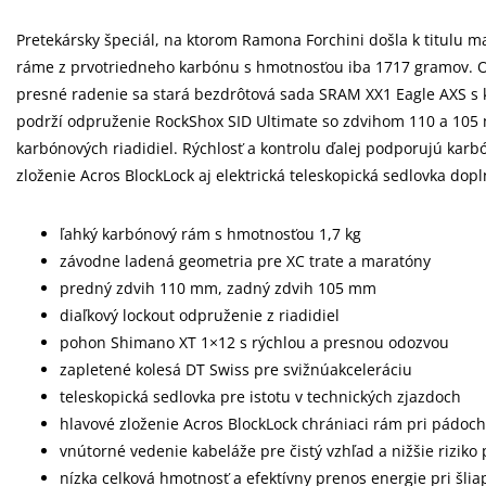
Pretekársky špeciál, na ktorom Ramona Forchini došla k titulu maj
ráme z prvotriedneho karbónu s hmotnosťou iba 1717 gramov. 
presné radenie sa stará bezdrôtová sada SRAM XX1 Eagle AXS s k
podrží odpruženie RockShox SID Ultimate so zdvihom 110 a 105
karbónových riadidiel. Rýchlosť a kontrolu ďalej podporujú karb
zloženie Acros BlockLock aj elektrická teleskopická sedlovka dop
ľahký karbónový rám s hmotnosťou 1,7 kg
závodne ladená geometria pre XC trate a maratóny
predný zdvih 110 mm, zadný zdvih 105 mm
diaľkový lockout odpruženie z riadidiel
pohon Shimano XT 1×12 s rýchlou a presnou odozvou
zapletené kolesá DT Swiss pre svižnúakceleráciu
teleskopická sedlovka pre istotu v technických zjazdoch
hlavové zloženie Acros BlockLock chrániaci rám pri pádoch 
vnútorné vedenie kabeláže pre čistý vzhľad a nižšie riziko
nízka celková hmotnosť a efektívny prenos energie pri šlia