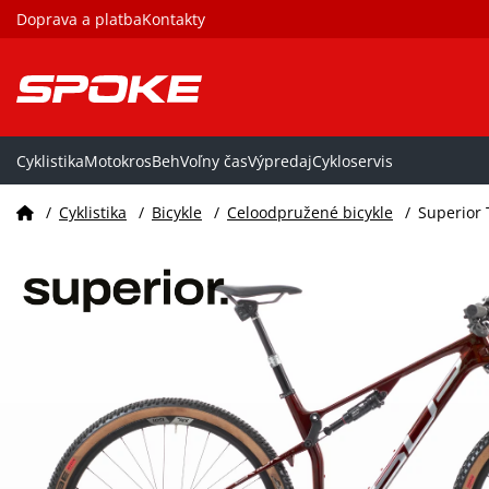
Doprava a platba
Kontakty
Cyklistika
Motokros
Beh
Voľny čas
Výpredaj
Cykloservis
/
Cyklistika
/
Bicykle
/
Celoodpružené bicykle
/
Superior 