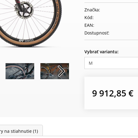
Značka:
Kód:
EAN:
Dostupnosť:
Vybrať variantu:
M
9 912,85 €
y na stiahnutie
(1)