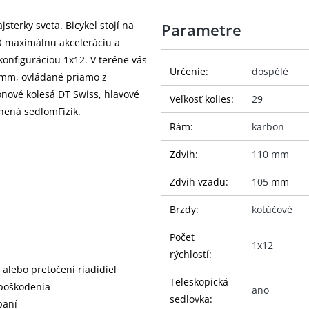
sterky sveta. Bicykel stojí na
Parametre
O maximálnu akceleráciu a
onfiguráciou 1x12. V teréne vás
Určenie:
dospělé
 mm, ovládané priamo z
ónové kolesá DT Swiss, hlavové
Veľkosť kolies:
29
lnená sedlomFizik.
Rám:
karbon
Zdvih:
110 mm
Zdvih vzadu:
105
mm
Brzdy:
kotúčové
Počet
1x12
rýchlostí:
alebo pretočení riadidiel
Teleskopická
 poškodenia
ano
sedlovka:
paní