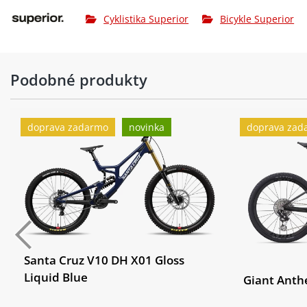
Cyklistika Superior
Bicykle Superior
Podobné produkty
doprava zadarmo
novinka
doprava zad
Santa Cruz V10 DH X01 Gloss
Liquid Blue
Giant Anth