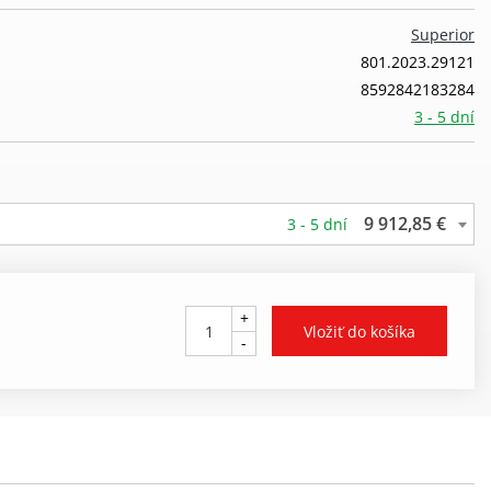
Superior
801.2023.29121
8592842183284
3 - 5 dní
9 912,85 €
3 - 5 dní
+
-