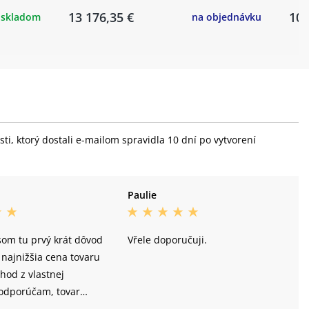
13 176,35 €
10 
C 1501 SPLINE®, Carbon, CL, 15x110mm, Tubeless Ready
skladom
na objednávku
C 1501 SPLINE®, Carbon, CL, 15x110mm, Tubeless Ready
cing Ray Evo, TL-Easy, SuperRace, 29x2.25", ADDIX Speed
C 1501 SPLINE®, Carbon, CL, 12x148mm, SRAM XD, Tubeless
i, ktorý dostali e-mailom spravidla 10 dní po vytvorení
C 1501 SPLINE®, Carbon, CL, 12x148mm, SRAM XD, Tubeless
cing Ralph Evo, TL-Easy, SuperRace, 29x2.25", ADDIX Speed
Paulie
som tu prvý krát dôvod
Vřele doporučuji.
najnižšia cena tovaru
hod z vlastnej
 odporúčam, tovar
oriadku na tretí deň od