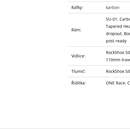
Ráfky:
karbon
SU-01, Carb
Tapered Hea
Rám:
dropout, Bo
post ready
RockShox SI
Vidlice:
110mm travel
Tlumič:
RockShox SI
Řídítka:
ONE Race, 
Gripy:
ONE Race, L
Představec:
ONE Race, A
Sedlovka:
SRAM Rever
Sedlo:
Fizi:k Terra