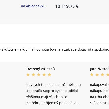
10 119,75 €
na objednávku
Ráfky:
DT Swiss XR
Přední náboj:
DT Swiss XR
Pláště:
Schwalbe Ra
DT Swiss XR
Zadní ráfek:
Ready
skutočne nakúpili a hodnotia tovar na základe dotazníka spokojnost
DT Swiss XR
Zadní náboj:
Ready
Zadní plášť:
Schwalbe Ra
Overený zákazník
Jaro /Nitra/
Hmotnost:
10.9 kg
Kdybych ten obchod měl někomu
nakupoval 
doporučit Stopro bych to udělal
nákupu bol 
většinou mají všechno co
na trhu obc
potřebuju příjemný personál a
skúsenosti
jsou ochotný udělat všechno co
dorazil v p