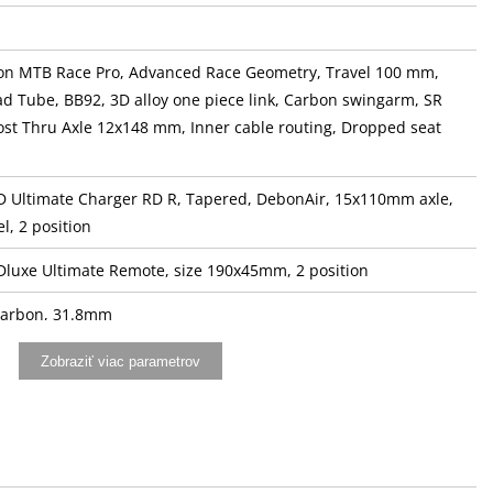
on MTB Race Pro, Advanced Race Geometry, Travel 100 mm,
d Tube, BB92, 3D alloy one piece link, Carbon swingarm, SR
ost Thru Axle 12x148 mm, Inner cable routing, Dropped seat
D Ultimate Charger RD R, Tapered, DebonAir, 15x110mm axle,
, 2 position
Dluxe Ultimate Remote, size 190x45mm, 2 position
Carbon, 31.8mm
ock-On
Zobraziť viac parametrov
lloy, 31,8mm, -7°
b AXS dropper post, 30.9mm
 Argo X3, Kium