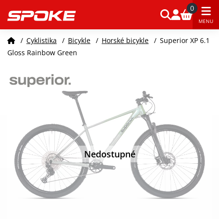
0
MENU
/
Cyklistika
/
Bicykle
/
Horské bicykle
/
Superior XP 6.1
Gloss Rainbow Green
Nedostupné