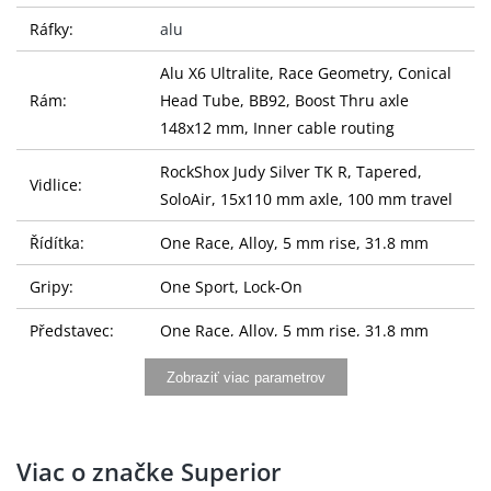
Ráfky:
alu
Alu X6 Ultralite, Race Geometry, Conical
Rám:
Head Tube, BB92, Boost Thru axle
148x12 mm, Inner cable routing
RockShox Judy Silver TK R, Tapered,
Vidlice:
SoloAir, 15x110 mm axle, 100 mm travel
Řídítka:
One Race, Alloy, 5 mm rise, 31.8 mm
Gripy:
One Sport, Lock-On
Představec:
One Race, Alloy, 5 mm rise, 31.8 mm
Sedlovka:
One Race, Alloy, 27.2 mm
Zobraziť viac parametrov
Sedlo:
Selle Royal SRX, 148 mm
Shimano Deore SL-M5100-IR, RAPIDFIRE
Viac o značke Superior
Řazení:
Plus, 11-speed