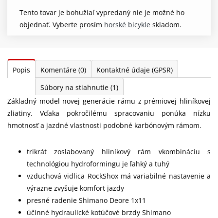
Tento tovar je bohužiaľ vypredaný nie je možné ho
objednať. Vyberte prosím
horské bicykle
skladom.
Popis
Komentáre
(0)
Kontaktné údaje (GPSR)
Súbory na stiahnutie
(1)
Základný model novej generácie rámu z prémiovej hliníkovej
zliatiny. Vďaka pokročilému spracovaniu ponúka nízku
hmotnosť a jazdné vlastnosti podobné karbónovým rámom.
trikrát zoslabovaný hliníkový rám vkombináciu s
technológiou hydroformingu je ľahký a tuhý
vzduchová vidlica RockShox má variabilné nastavenie a
výrazne zvyšuje komfort jazdy
presné radenie Shimano Deore 1x11
účinné hydraulické kotúčové brzdy Shimano