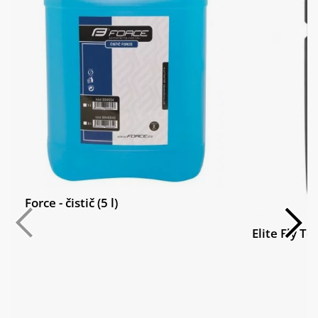
Hlavové
Acros AZX-212 R5, ZS44/28.6 - ZS56/40
složení:
Ráfky:
Stars J25D, Disc, 32H
Shimano HB-TC500, 32H, CL, Thru Type
Přední náboj:
Axle 15x110 mm
Schwalbe Rapid Rob, KevlarGuard,
Pláště:
29x2.10"
Zadní ráfek:
Stars J25D, Disc, 32H
Force - čistič (5 l)
Shimano FH-TC500, 32H, CL, Thru Type
Zadní náboj:
Axle 12x148 mm
Elite Fly Te
Schwalbe Rapid Rob, KevlarGuard,
Zadní plášť:
29x2.10"
Hmotnost:
13.1 kg