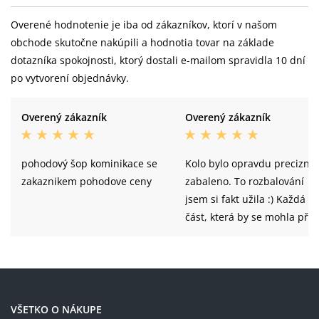
Overené hodnotenie je iba od zákazníkov, ktorí v našom
obchode skutočne nakúpili a hodnotia tovar na základe
dotazníka spokojnosti, ktorý dostali e-mailom spravidla 10 dní
po vytvorení objednávky.
Overený zákazník
Overený zákazník
pohodový šop kominikace se
Kolo bylo opravdu precizně
zakaznikem pohodove ceny
zabaleno. To rozbalování
jsem si fakt užila :) Každá
část, která by se mohla při
přepravě odřít, byla pečlivě
zabalena a stažena páskou,
nebo obalená kartonem.
Doporučuju a nebála bych 
objednat znova.
VŠETKO O NÁKUPE