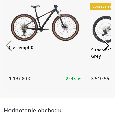
doprava zad
Liv Tempt 0
Superior XP
Grey
1 197,80 €
3 510,55 €
3 - 4 dny
Hodnotenie obchodu