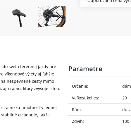
Odporúčaná cena výro
e do sveta terénnej jazdy pre
Parametre
e víkendové výlety aj ľahšie
aj na nespevnené cesty mimo
Určenie:
dám
ajn rámu, ktorý zvyšuje istotu
Veľkosť kolies:
29
osť a nízku hmotnosť v jednej
Rám:
dura
stabilné ovládanie, takže
Zdvih:
100