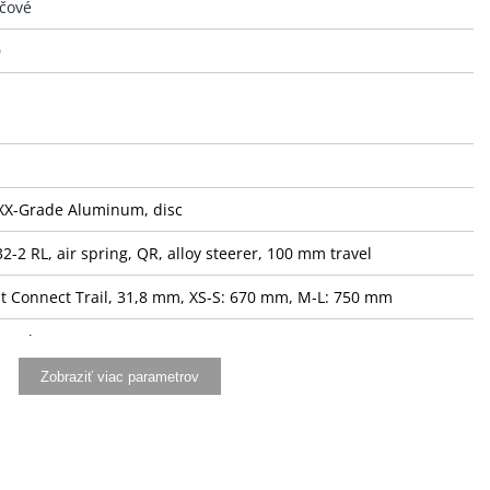
čové
0
XX-Grade Aluminum, disc
2-2 RL, air spring, QR, alloy steerer, 100 mm travel
t Connect Trail, 31,8 mm, XS-S: 670 mm, M-L: 750 mm
t Sole-O
Zobraziť viac parametrov
t Sport, 7-degree, XS-S: 40 mm , M-L: 50 mm
t Sport, 30,9 mm, 29": 375 mm
Sport