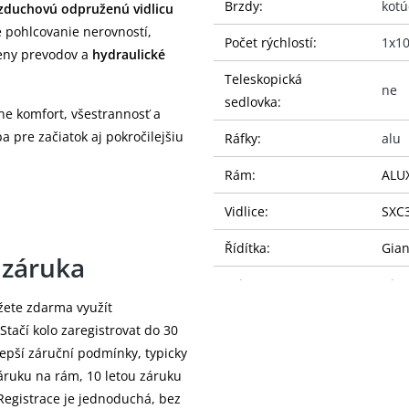
Brzdy:
kotú
zduchovú odpruženú vidlicu
 pohlcovanie nerovností,
Počet rýchlostí:
1x1
meny prevodov a
hydraulické
Teleskopická
ne
sedlovka:
ne komfort, všestrannosť a
ba pre začiatok aj pokročilejšiu
Ráfky:
alu
Rám:
ALU
Vidlice:
SXC3
Řídítka:
Gian
 záruka
Gripy:
Gian
žete zdarma využít
Představec:
Gian
Stačí kolo zaregistrovat do 30
epší záruční podmínky, typicky
Sedlovka:
Gian
áruku na rám, 10 letou záruku
Sedlo:
Liv 
 Registrace je jednoduchá, bez