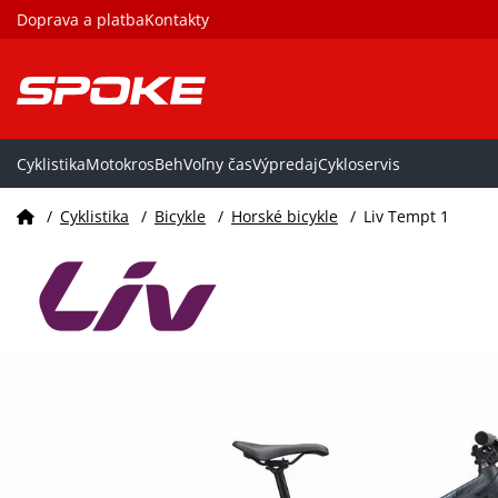
Doprava a platba
Kontakty
Cyklistika
Motokros
Beh
Voľny čas
Výpredaj
Cykloservis
/
Cyklistika
/
Bicykle
/
Horské bicykle
/
Liv Tempt 1