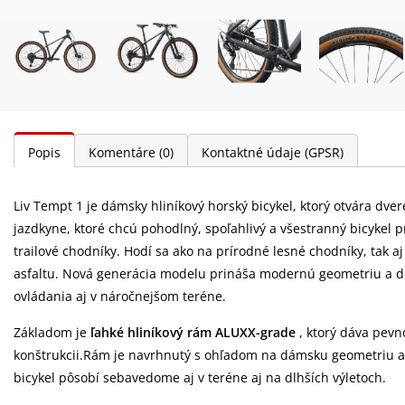
Popis
Komentáre
(0)
Kontaktné údaje (GPSR)
Liv Tempt 1 je dámsky hliníkový horský bicykel, ktorý otvára dver
jazdkyne, ktoré chcú pohodlný, spoľahlivý a všestranný bicykel pr
trailové chodníky. Hodí sa ako na prírodné lesné chodníky, tak 
asfaltu. Nová generácia modelu prináša modernú geometriu a diz
ovládania aj v náročnejšom teréne.
Základom je
ľahké hliníkový rám ALUXX-grade
, ktorý dáva pevn
konštrukcii.Rám je navrhnutý s ohľadom na dámsku geometriu a 
bicykel pôsobí sebavedome aj v teréne aj na dlhších výletoch.