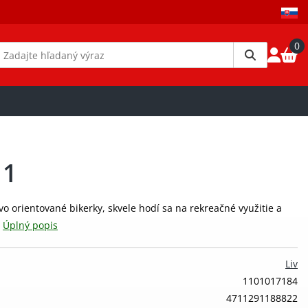
0
 1
vo orientované bikerky, skvele hodí sa na rekreačné využitie a
.
Úplný popis
Liv
1101017184
4711291188822