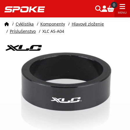
0
MENU
/
Cyklistika
/
Komponenty
/
Hlavové zloženie
/
Príslušenstvo
/
XLC AS-A04