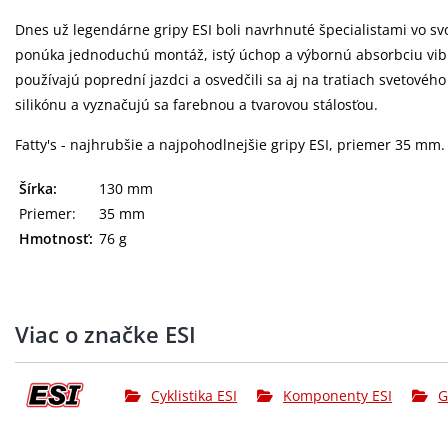
Dnes už legendárne gripy ESI boli navrhnuté špecialistami vo 
ponúka jednoduchú montáž, istý úchop a výbornú absorbciu vibrá
používajú poprední jazdci a osvedčili sa aj na tratiach svetové
silikónu a vyznačujú sa farebnou a tvarovou stálosťou.
Fatty's - najhrubšie a najpohodlnejšie gripy ESI, priemer 35 mm.
Šírka:
130 mm
Priemer:
35 mm
Hmotnosť:
76 g
Viac o značke ESI
Cyklistika ESI
Komponenty ESI
G