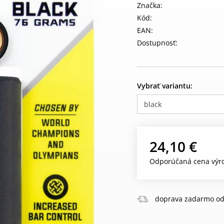
Značka:
Kód:
EAN:
Dostupnosť:
Vybrať variantu:
black
24,10 €
Odporúčaná cena výro
doprava zadarmo od