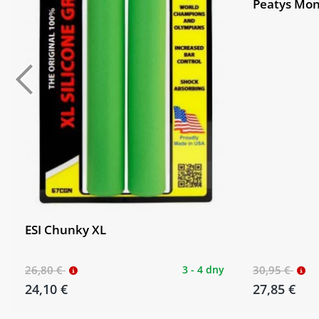
Peatys Mon
ESI Chunky XL
26,80 €
3 - 4 dny
30,95 €
24,10 €
27,85 €