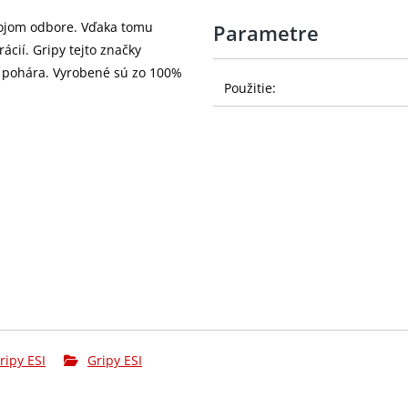
svojom odbore. Vďaka tomu
Parametre
cií. Gripy tejto značky
ho pohára. Vyrobené sú zo 100%
Použitie:
ripy ESI
Gripy ESI