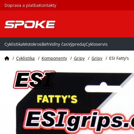
Doprava a platba
Kontakty
Cyklistika
Motokros
Beh
Voľny čas
Výpredaj
Cykloservis
/
Cyklistika
/
Komponenty
/
Gripy
/
Gripy
/
ESI Fatty's