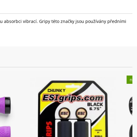
u absorbci vibrací. Gripy této značky jsou používány předními
nov