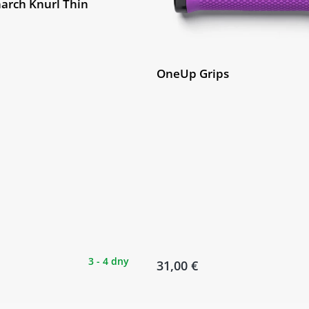
arch Knurl Thin
OneUp Grips
3 - 4 dny
31,00 €