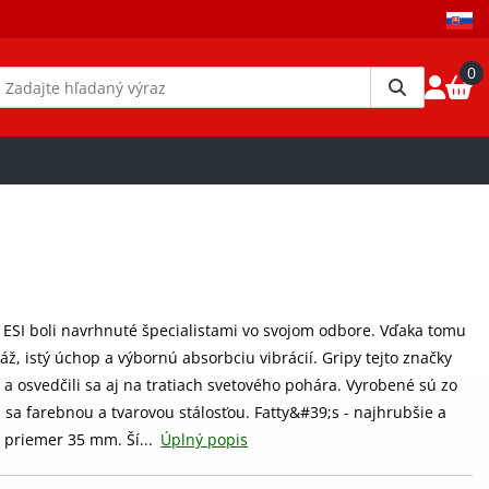
0
 ESI boli navrhnuté špecialistami vo svojom odbore. Vďaka tomu
 istý úchop a výbornú absorbciu vibrácií. Gripy tejto značky
 a osvedčili sa aj na tratiach svetového pohára. Vyrobené sú zo
 sa farebnou a tvarovou stálosťou. Fatty&#39;s - najhrubšie a
, priemer 35 mm. Ší...
Úplný popis