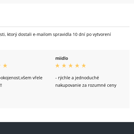
i, ktorý dostali e-mailom spravidla 10 dní po vytvorení
miidlo
pokojenost,všem vřele
- rýchle a jednoduché
!!
nakupovanie za rozumné ceny