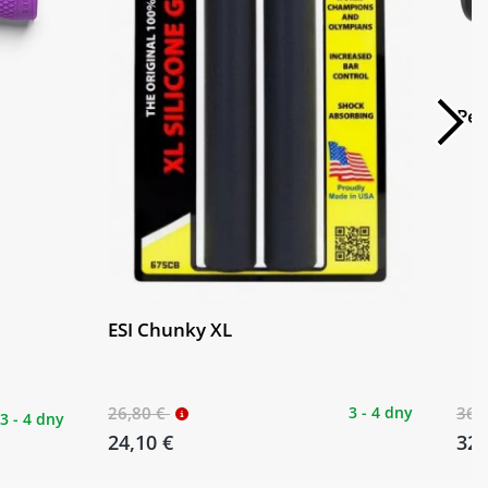
Pea
ESI Chunky XL
26,80 €
3 - 4 dny
36,
3 - 4 dny
24,10 €
32,