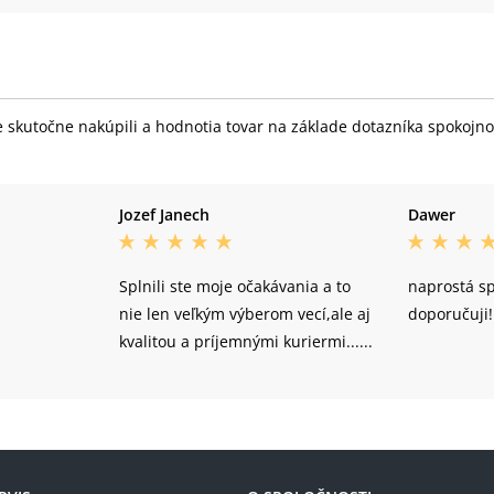
skutočne nakúpili a hodnotia tovar na základe dotazníka spokojnost
Jozef Janech
Dawer
Splnili ste moje očakávania a to
naprostá s
nie len veľkým výberom vecí,ale aj
doporučuji!
kvalitou a príjemnými kuriermi......