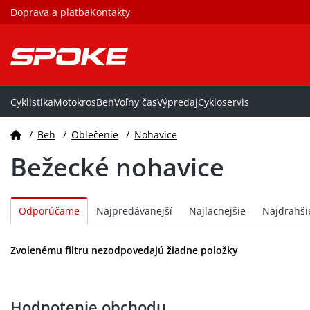
Doprava a platba
Kontakty
Cyklistika
Motokros
Beh
Voľny čas
Výpredaj
Cykloservis
/
Beh
/
Oblečenie
/
Nohavice
Bežecké nohavice
Zvolenému filtru nezodpovedajú žiadne položky
Hodnotenie obchodu