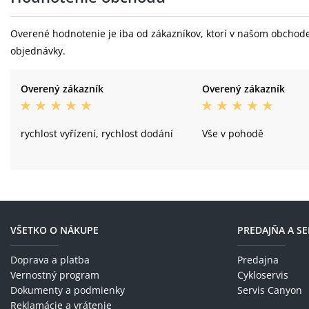
Overené hodnotenie je iba od zákazníkov, ktorí v našom obchode 
objednávky.
Overený zákazník
Overený zákazník
rychlost vyřízení, rychlost dodání
Vše v pohodě
VŠETKO O NÁKUPE
PREDAJŇA A SE
Doprava a platba
Predajna
Vernostný program
Cykloservis
Dokumenty a podmienky
Servis Canyon
Reklamácie a vrátenie