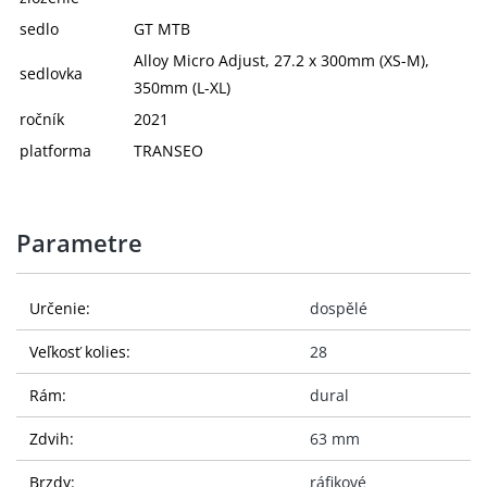
sedlo
GT MTB
Alloy Micro Adjust, 27.2 x 300mm (XS-M),
sedlovka
350mm (L-XL)
ročník
2021
platforma
TRANSEO
Parametre
Určenie:
dospělé
Veľkosť kolies:
28
Rám:
dural
Zdvih:
63 mm
Brzdy:
ráfikové