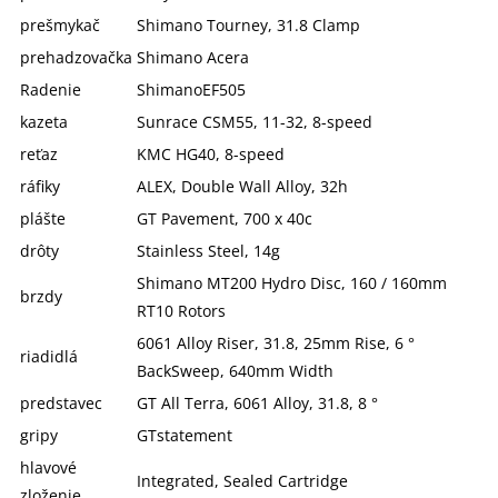
prešmykač
Shimano Tourney, 31.8 Clamp
prehadzovačka
Shimano Acera
Radenie
ShimanoEF505
kazeta
Sunrace CSM55, 11-32, 8-speed
reťaz
KMC HG40, 8-speed
ráfiky
ALEX, Double Wall Alloy, 32h
plášte
GT Pavement, 700 x 40c
drôty
Stainless Steel, 14g
Shimano MT200 Hydro Disc, 160 / 160mm
brzdy
RT10 Rotors
6061 Alloy Riser, 31.8, 25mm Rise, 6 °
riadidlá
BackSweep, 640mm Width
predstavec
GT All Terra, 6061 Alloy, 31.8, 8 °
gripy
GTstatement
hlavové
Integrated, Sealed Cartridge
zloženie