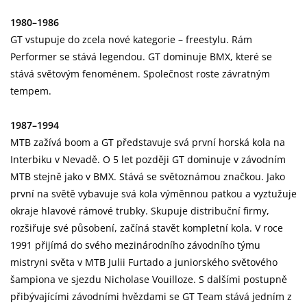
1980–1986
GT vstupuje do zcela nové kategorie – freestylu. Rám
Performer se stává legendou. GT dominuje BMX, které se
stává světovým fenoménem. Společnost roste závratným
tempem.
1987–1994
MTB zažívá boom a GT představuje svá první horská kola na
Interbiku v Nevadě. O 5 let později GT dominuje v závodním
MTB stejně jako v BMX. Stává se světoznámou značkou. Jako
první na světě vybavuje svá kola výměnnou patkou a vyztužuje
okraje hlavové rámové trubky. Skupuje distribuční firmy,
rozšiřuje své působení, začíná stavět kompletní kola. V roce
1991 přijímá do svého mezinárodního závodního týmu
mistryni světa v MTB Julii Furtado a juniorského světového
šampiona ve sjezdu Nicholase Vouilloze. S dalšími postupně
přibývajícími závodními hvězdami se GT Team stává jedním z