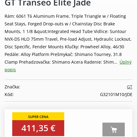
GT Transeo Elite Jade
Rám: 6061 T6 Aluminum Frame, Triple Triangle w / Floating
Seat Stays, Forged Drop-outs w / Chainstay Disc Brake
Mounts, 1 1/8 &quot;Integrated Head Tube Vidlice: Suntour
NVX-DS HLO 75mm Travel, Pre-load Adjust, Hydraulic Lockout,
Disc Specific, Fender Mounts Kľučky: Prowheel Alloy, 46/30
Pedále: Alloy Platform Prešmykač: Shimano Tourney, 31.8
Clamp Prehadzovačka: Shimano Acera Radenie: Shim...
Úplný
popis
Značka:
GT
Kód:
G32101M10/JDE
411,35 €