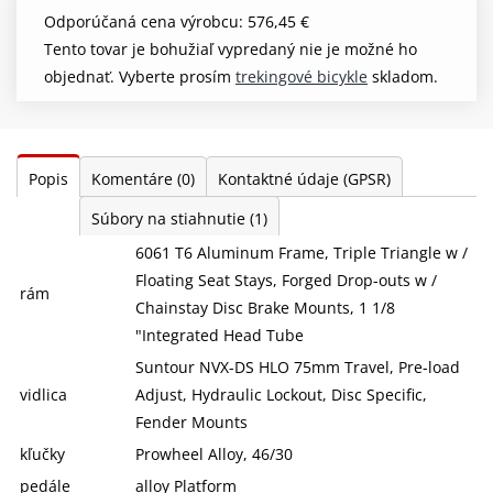
Odporúčaná cena výrobcu: 576,45 €
Tento tovar je bohužiaľ vypredaný nie je možné ho
objednať. Vyberte prosím
trekingové bicykle
skladom.
Popis
Komentáre
(0)
Kontaktné údaje (GPSR)
Súbory na stiahnutie
(1)
6061 T6 Aluminum Frame, Triple Triangle w /
Floating Seat Stays, Forged Drop-outs w /
rám
Chainstay Disc Brake Mounts, 1 1/8
"Integrated Head Tube
Suntour NVX-DS HLO 75mm Travel, Pre-load
vidlica
Adjust, Hydraulic Lockout, Disc Specific,
Fender Mounts
kľučky
Prowheel Alloy, 46/30
pedále
alloy Platform