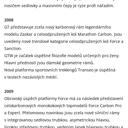
nosičem sedlovky a masivními čepy je ryze profi nářadím.
2008
GT představuje zcela nový karbonový rám legendárního
modelu Zaskar a celoodpružených kol Marathon Carbon. Jsou
uvedeny nové trendové kategorie celoodpružených kol Force a
Sanction.
GTW je začátek úspěšné filozofie modelů určených pro ženy.
Hlavní předností jsou dámské geometrie rámů.
Nová platforma sportovních trekkingů Transeo je úspěšná
v testech nezávislých médií.
2009
Obrovský úspěch platformy Force má za následek představení
celokarbonových monokokových topmodelů Force Carbon Pro
a Expert. Přelomovou novinkou jsou zcela nové silniční rámy
s integrovanou sedlovou trubkou, asymetrickou hlavou,
širokou středovou trubkou, vedením lanek hlavovou trubkou a