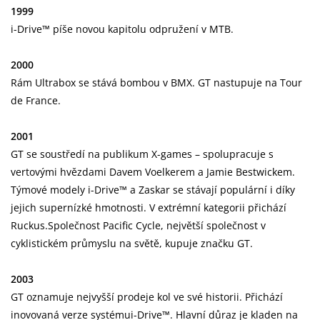
1999
i-Drive™ píše novou kapitolu odpružení v MTB.
2000
Rám Ultrabox se stává bombou v BMX. GT nastupuje na Tour
de France.
2001
GT se soustředí na publikum X-games – spolupracuje s
vertovými hvězdami Davem Voelkerem a Jamie Bestwickem.
Týmové modely i-Drive™ a Zaskar se stávají populární i díky
jejich supernízké hmotnosti. V extrémní kategorii přichází
Ruckus.Společnost Pacific Cycle, největší společnost v
cyklistickém průmyslu na světě, kupuje značku GT.
2003
GT oznamuje nejvyšší prodeje kol ve své historii. Přichází
inovovaná verze systémui-Drive™. Hlavní důraz je kladen na