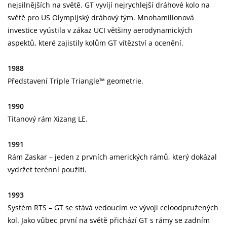
nejsilnějších na světě. GT vyvíjí nejrychlejší dráhové kolo na
světě pro US Olympijský dráhový tým. Mnohamilionová
investice vyústila v zákaz UCI většiny aerodynamických
aspektů, které zajistily kolům GT vítězství a ocenění.
1988
Představení Triple Triangle™ geometrie.
1990
Titanový rám Xizang LE.
1991
Rám Zaskar – jeden z prvních amerických rámů, který dokázal
vydržet terénní použití.
1993
Systém RTS – GT se stává vedoucím ve vývoji celoodpružených
kol. Jako vůbec první na světě přichází GT s rámy se zadním