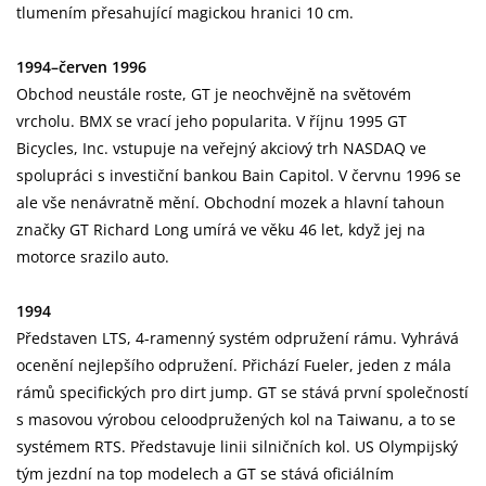
tlumením přesahující magickou hranici 10 cm.
1994–červen 1996
Obchod neustále roste, GT je neochvějně na světovém
vrcholu. BMX se vrací jeho popularita. V říjnu 1995 GT
Bicycles, Inc. vstupuje na veřejný akciový trh NASDAQ ve
spolupráci s investiční bankou Bain Capitol. V červnu 1996 se
ale vše nenávratně mění. Obchodní mozek a hlavní tahoun
značky GT Richard Long umírá ve věku 46 let, když jej na
motorce srazilo auto.
1994
Představen LTS, 4-ramenný systém odpružení rámu. Vyhrává
ocenění nejlepšího odpružení. Přichází Fueler, jeden z mála
rámů specifických pro dirt jump. GT se stává první společností
s masovou výrobou celoodpružených kol na Taiwanu, a to se
systémem RTS. Představuje linii silničních kol. US Olympijský
tým jezdní na top modelech a GT se stává oficiálním