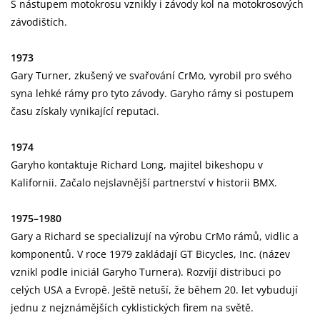
S nástupem motokrosu vznikly i závody kol na motokrosových
závodištích.
1973
Gary Turner, zkušený ve svařování CrMo, vyrobil pro svého
syna lehké rámy pro tyto závody. Garyho rámy si postupem
času získaly vynikající reputaci.
1974
Garyho kontaktuje Richard Long, majitel bikeshopu v
Kalifornii. Začalo nejslavnější partnerství v historii BMX.
1975–1980
Gary a Richard se specializují na výrobu CrMo rámů, vidlic a
komponentů. V roce 1979 zakládají GT Bicycles, Inc. (název
vznikl podle iniciál Garyho Turnera). Rozvíjí distribuci po
celých USA a Evropě. Ještě netuší, že během 20. let vybudují
jednu z nejznámějších cyklistických firem na světě.