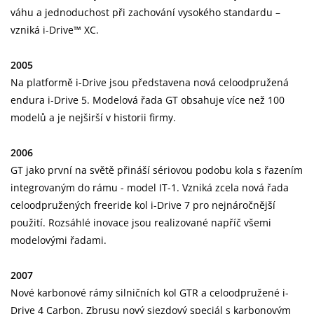
váhu a jednoduchost při zachování vysokého standardu –
vzniká i-Drive™ XC.
2005
Na platformě i-Drive jsou představena nová celoodpružená
endura i-Drive 5. Modelová řada GT obsahuje více než 100
modelů a je nejširší v historii firmy.
2006
GT jako první na světě přináší sériovou podobu kola s řazením
integrovaným do rámu - model IT-1. Vzniká zcela nová řada
celoodpružených freeride kol i-Drive 7 pro nejnáročnější
použití. Rozsáhlé inovace jsou realizované napříč všemi
modelovými řadami.
2007
Nové karbonové rámy silničních kol GTR a celoodpružené i-
Drive 4 Carbon. Zbrusu nový sjezdový speciál s karbonovým