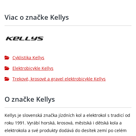
Řetěz:
SHIMANO Linkglide CN-LG500
Viac o značke Kellys
Kliky:
SAMOX (38T) - délka 170 mm
Hlavové
FSA 1.5 semi-integrated
složení:
Pedály:
plast
Cyklistika Kellys
Ráfky:
KLS Valor 3 Disc 622x30 (32 děr)
Elektrobicykle Kellys
SHIMANO MT400-B / Alivio M4050 Disc
Přední náboj:
Trekové, krosové a gravel elektrobicykle Kellys
Center Lock (32 děr)
SCHWALBE Smart Sam Performance 55-
Pláště:
O značke Kellys
622 (29x2.25) ADDIX, ReflectiveLine
výplet kola:
stainless steel black
Kellys je slovenská značka jízdních kol a elektrokol s tradicí od
roku 1991. Vyrábí horská, krosová, městská i dětská kola a
přední
TRELOCK Veo 50
elektrokola a své produkty dodává do desítek zemí po celém
osvětlení: