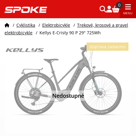
0
MENU
/
Cyklistika
/
Elektrobicykle
/
Trekové, krosové a gravel
elektrobicykle
/
Kellys E-Cristy 90 P 29" 725Wh
doprava zadarmo
Nedostupné