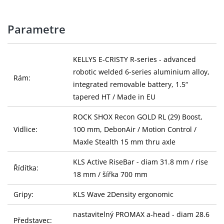
Parametre
KELLYS E-CRISTY R-series - advanced
robotic welded 6-series aluminium alloy,
Rám:
integrated removable battery, 1.5“
tapered HT / Made in EU
ROCK SHOX Recon GOLD RL (29) Boost,
Vidlice:
100 mm, DebonAir / Motion Control /
Maxle Stealth 15 mm thru axle
KLS Active RiseBar - diam 31.8 mm / rise
Řídítka:
18 mm / šířka 700 mm
Gripy:
KLS Wave 2Density ergonomic
nastavitelný PROMAX a-head - diam 28.6
Představec: