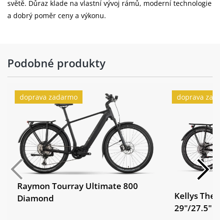
světě. Důraz klade na vlastní vývoj rámů, moderní technologie
zadní
a dobrý poměr ceny a výkonu.
TRELOCK Duo Flat
osvětlení:
blatníky:
aluminium alloy
Podobné produkty
nosič z hliníkové slitiny, nastavitelný
doplňky:
stojan, zvonek
doprava zadarmo
doprava zad
motor:
PANASONIC GX Ultimate, 90 Nm, 36 V
KELLYS Re-Charge V10 Li-ion internal
baterie:
removable 725 Wh / capacity 20 Ah,
powered by BMZ
PANASONIC Bluetooth® 5.0 navigation
cyklopočítač:
Side Color Display
Raymon Tourray Ultimate 800
Barva:
Dark
Kellys The
Diamond
29"/27.5" 