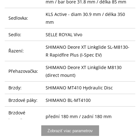
mm / bar bore 31.8 mm / délka 85 mm
KLS Active - diam 30.9 mm / délka 350
Sedlovka:
mm
Sedlo:
SELLE ROYAL Vivo
SHIMANO Deore XT Linkglide SL-M8130-
Řazení:
R Rapidfire Plus (I-Spec EV)
SHIMANO Deore XT Linkglide M8130
Přehazovačka:
(direct mount)
Brzdy:
SHIMANO MT410 Hydraulic Disc
Brzdové páky:
SHIMANO BL-MT4100
Brzdové
přední 180 mm / zadní 180 mm
kotouče:
Zobraziť viac parametrov
Kazeta:
SHIMANO Linkglide CS-LG600-11 (11-50T)