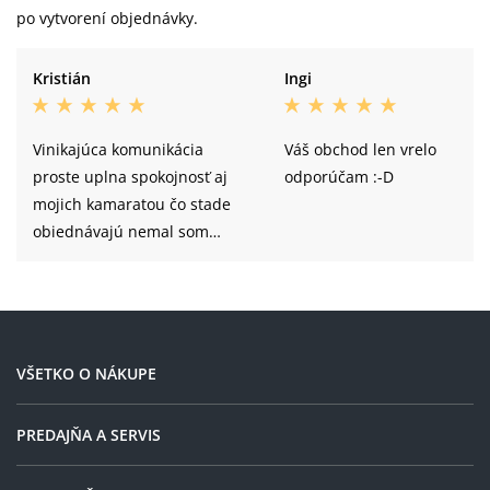
po vytvorení objednávky.
Kristián
Ingi
Vinikajúca komunikácia
Váš obchod len vrelo
proste uplna spokojnosť aj
odporúčam :-D
mojich kamaratou čo stade
obiednávajú nemal som
žiadne problémi vždi mi
prislo všetko tak ako má
VŠETKO O NÁKUPE
PREDAJŇA A SERVIS