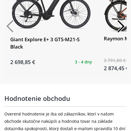
(F) Formula / (R) Bafang 350Wh hub
Přední náboj:
motor
Pláště:
Schwalbe Big Ben, 27.5x2.0"
Raymon M
Giant Explore E+ 3 GTS-M21-S
(F) Formula / (R) Bafang 350Wh hub
Zadní náboj:
Black
motor
Zadní plášť:
Schwalbe Big Ben, 27.5x2.0"
3 791,80 €
2 698,85 €
3 - 4 dny
2 874,45 €
Nabíječka:
Darfon, 36V 4A
Hodnotenie obchodu
Overené hodnotenie je iba od zákazníkov, ktorí v našom
obchode skutočne nakúpili a hodnotia tovar na základe
dotazníka spokojnosti, ktorý dostali e-mailom spravidla 10 dní