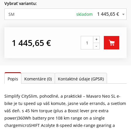
Vybrať variantu:
1 445,65 €
SM
skladom
+
1 445,65 €
-
Popis
Komentáre
(0)
Kontaktné údaje (GPSR)
Simplify CitySlim, pohodlné, a praktické – Mavaro Neo SL e-
bike je tu speed up váš komute, jasne vaše errands, a svetlom
váš deň. s 45 Nm torque (plus a Boost lever pre extra
power)360Wh battery pre 108 km range on a single
chargemicroSHIFT Acolyte 8-speed wide-range gearing a