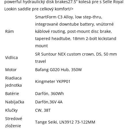
powerful hydraulický disk brakes27.5” kolesá pre s Selle Royal
Lookin saddle pre celkový komfort/>
SmartForm C3 Alloy, low step-thru,
integrované downtube battery, vnútorné
Rám
káblové routing, post-mount disc brake,
tapered headtube, 18mm 2-bolt kickstand
mount
SR Suntour NEX custom crown, DS, 50 mm
Vidlica
travel
Motor
Bafang G020 Hub, 350W
Riadiaca
Kingmeter YKPP01
jednotka
Batérie
Darfón, 360Wh
Nabíjačka
Darfón,36V 4A
Kľučky
CW, 38T
Stredové
Tange Seiki, LN3912 73-122MM
zloženie