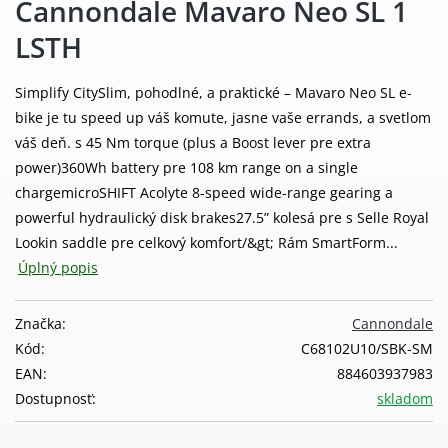
Cannondale Mavaro Neo SL 1
LSTH
Simplify CitySlim, pohodlné, a praktické – Mavaro Neo SL e-
bike je tu speed up váš komute, jasne vaše errands, a svetlom
váš deň. s 45 Nm torque (plus a Boost lever pre extra
power)360Wh battery pre 108 km range on a single
chargemicroSHIFT Acolyte 8-speed wide-range gearing a
powerful hydraulický disk brakes27.5” kolesá pre s Selle Royal
Lookin saddle pre celkový komfort/&gt; Rám SmartForm...
Úplný popis
Značka:
Cannondale
Kód:
C68102U10/SBK-SM
EAN:
884603937983
Dostupnosť:
skladom