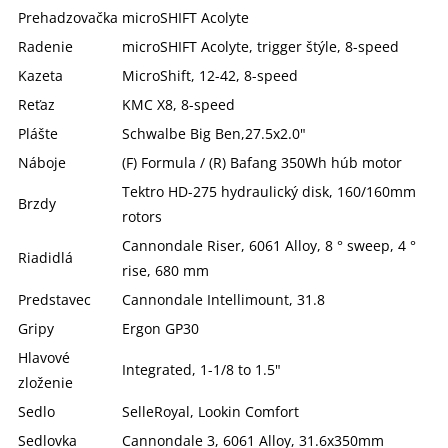
Prehadzovačka
microSHIFT Acolyte
Radenie
microSHIFT Acolyte, trigger štýle, 8-speed
Kazeta
MicroShift, 12-42, 8-speed
Reťaz
KMC X8, 8-speed
Plášte
Schwalbe Big Ben,27.5x2.0"
Náboje
(F) Formula / (R) Bafang 350Wh húb motor
Tektro HD-275 hydraulický disk, 160/160mm
Brzdy
rotors
Cannondale Riser, 6061 Alloy, 8 ° sweep, 4 °
Riadidlá
rise, 680 mm
Predstavec
Cannondale Intellimount, 31.8
Gripy
Ergon GP30
Hlavové
Integrated, 1-1/8 to 1.5"
zloženie
Sedlo
SelleRoyal, Lookin Comfort
Sedlovka
Cannondale 3, 6061 Alloy, 31.6x350mm