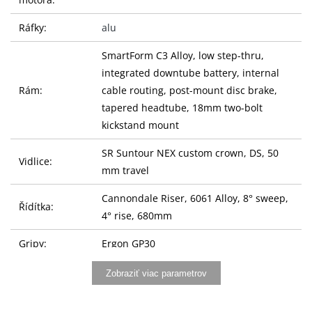
Ráfky:
alu
SmartForm C3 Alloy, low step-thru,
integrated downtube battery, internal
Rám:
cable routing, post-mount disc brake,
tapered headtube, 18mm two-bolt
kickstand mount
SR Suntour NEX custom crown, DS, 50
Vidlice:
mm travel
Cannondale Riser, 6061 Alloy, 8° sweep,
Řídítka:
4° rise, 680mm
Gripy:
Ergon GP30
Představec:
Cannondale Intellimount, 31.8
Zobraziť viac parametrov
Sedlovka:
Cannondale 3, 6061 Alloy, 31.6x350mm