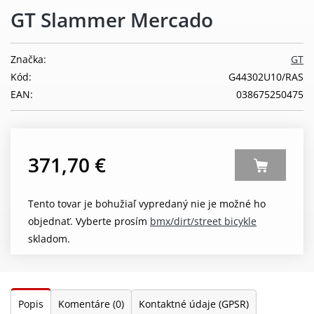
GT Slammer Mercado
Značka:
GT
Kód:
G44302U10/RAS
EAN:
038675250475
371,70 €
Tento tovar je bohužiaľ vypredaný nie je možné ho
objednať. Vyberte prosím
bmx/dirt/street bicykle
skladom.
Popis
Komentáre
(0)
Kontaktné údaje (GPSR)