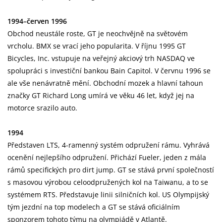
1994–červen 1996
Obchod neustále roste, GT je neochvějně na světovém
vrcholu. BMX se vrací jeho popularita. V říjnu 1995 GT
Bicycles, Inc. vstupuje na veřejný akciový trh NASDAQ ve
spolupráci s investiční bankou Bain Capitol. V červnu 1996 se
ale vše nenávratně mění. Obchodní mozek a hlavní tahoun
značky GT Richard Long umírá ve věku 46 let, když jej na
motorce srazilo auto.
1994
Představen LTS, 4-ramenný systém odpružení rámu. Vyhrává
ocenění nejlepšího odpružení. Přichází Fueler, jeden z mála
rámů specifických pro dirt jump. GT se stává první společností
s masovou výrobou celoodpružených kol na Taiwanu, a to se
systémem RTS. Představuje linii silničních kol. US Olympijský
tým jezdní na top modelech a GT se stává oficiálním
sponzorem tohoto týmu na olympiádě v Atlantě.