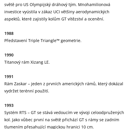
světě pro US Olympijský dráhový tým. Mnohamilionová
investice vyústila v zákaz UCI většiny aerodynamických
aspektů, které zajistily kolům GT vítězství a ocenění.
1988
Představení Triple Triangle™ geometrie.
1990
Titanový rám Xizang LE.
1991
Rám Zaskar – jeden z prvních amerických rámů, který dokázal
vydržet terénní použití.
1993
Systém RTS – GT se stává vedoucím ve vývoji celoodpružených
kol. Jako vůbec první na světě přichází GT s rámy se zadním
tlumením přesahující magickou hranici 10 cm.