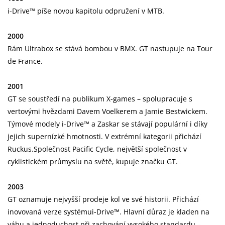
i-Drive™ píše novou kapitolu odpružení v MTB.
2000
Rám Ultrabox se stává bombou v BMX. GT nastupuje na Tour
de France.
2001
GT se soustředí na publikum X-games – spolupracuje s
vertovými hvězdami Davem Voelkerem a Jamie Bestwickem.
Týmové modely i-Drive™ a Zaskar se stávají populární i díky
jejich supernízké hmotnosti. V extrémní kategorii přichází
Ruckus.Společnost Pacific Cycle, největší společnost v
cyklistickém průmyslu na světě, kupuje značku GT.
2003
GT oznamuje nejvyšší prodeje kol ve své historii. Přichází
inovovaná verze systémui-Drive™. Hlavní důraz je kladen na
váhu a jednoduchost při zachování vysokého standardu –