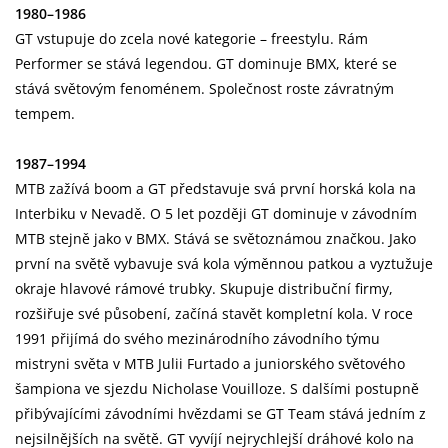
1980–1986
GT vstupuje do zcela nové kategorie – freestylu. Rám
Performer se stává legendou. GT dominuje BMX, které se
stává světovým fenoménem. Společnost roste závratným
tempem.
1987–1994
MTB zažívá boom a GT představuje svá první horská kola na
Interbiku v Nevadě. O 5 let později GT dominuje v závodním
MTB stejně jako v BMX. Stává se světoznámou značkou. Jako
první na světě vybavuje svá kola výměnnou patkou a vyztužuje
okraje hlavové rámové trubky. Skupuje distribuční firmy,
rozšiřuje své působení, začíná stavět kompletní kola. V roce
1991 přijímá do svého mezinárodního závodního týmu
mistryni světa v MTB Julii Furtado a juniorského světového
šampiona ve sjezdu Nicholase Vouilloze. S dalšími postupně
přibývajícími závodními hvězdami se GT Team stává jedním z
nejsilnějších na světě. GT vyvíjí nejrychlejší dráhové kolo na