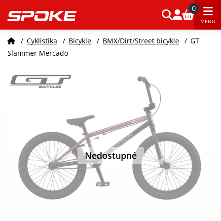
0
MENU
/
Cyklistika
/
Bicykle
/
BMX/Dirt/Street bicykle
/
GT
Slammer Mercado
Nedostupné