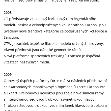
nosičem sedlovky a masivními čepy je ryze profi nářadím.
2008
GT představuje zcela nový karbonový rám legendárního
modelu Zaskar a celoodpružených kol Marathon Carbon. Jsou
uvedeny nové trendové kategorie celoodpružených kol Force a
Sanction.
GTW je začátek úspěšné filozofie modelů určených pro ženy.
Hlavní předností jsou dámské geometrie rámů.
Nová platforma sportovních trekkingů Transeo je úspěšná
v testech nezávislých médií.
2009
Obrovský úspěch platformy Force má za následek představení
celokarbonových monokokových topmodelů Force Carbon Pro
a Expert. Přelomovou novinkou jsou zcela nové silniční rámy
s integrovanou sedlovou trubkou, asymetrickou hlavou,
širokou středovou trubkou, vedením lanek hlavovou trubkou a