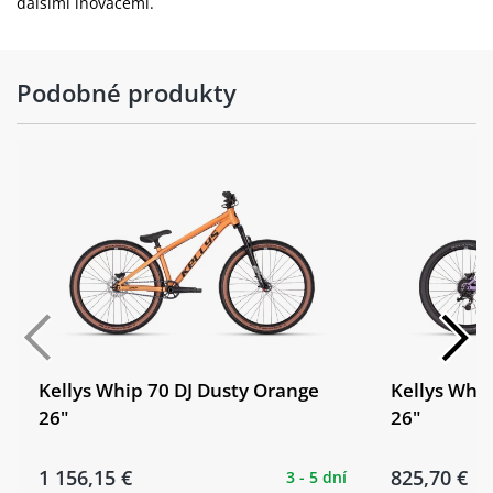
dalšími inovacemi.
Podobné produkty
Kellys Whip 70 DJ Dusty Orange
Kellys Whi
26"
26"
1 156,15 €
825,70 €
3 - 5 dní