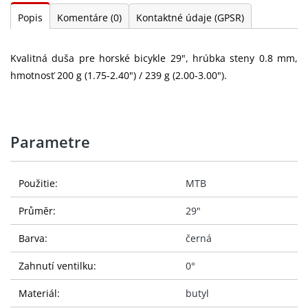
Popis
Komentáre
(0)
Kontaktné údaje (GPSR)
Kvalitná duša pre horské bicykle 29", hrúbka steny 0.8 mm,
hmotnosť 200 g (1.75-2.40") / 239 g (2.00-3.00").
Parametre
Použitie:
MTB
Průměr:
29"
Barva:
černá
Zahnutí ventilku:
0°
Materiál:
butyl