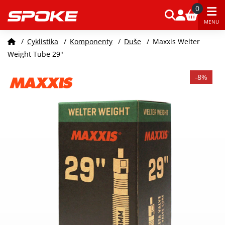
0
MENU
/
Cyklistika
/
Komponenty
/
Duše
/
Maxxis Welter
Weight Tube 29"
-8%