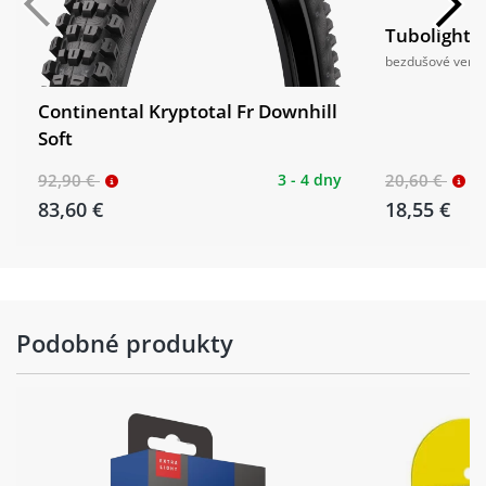
Tubolight V
bezdušové venti
Continental Kryptotal Fr Downhill
Soft
92,90 €
3 - 4 dny
20,60 €
83,60 €
18,55 €
Podobné produkty