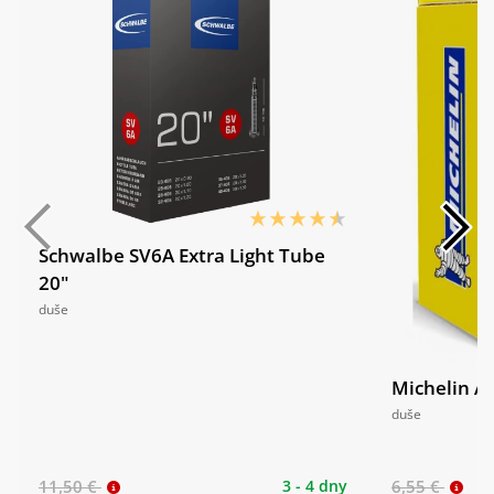
Schwalbe SV6A Extra Light Tube
20"
duše
Michelin Ai
duše
11,50 €
3 - 4 dny
6,55 €