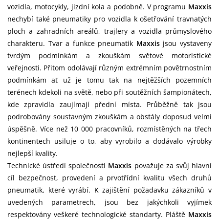
vozidla, motocykly, jizdní kola a podobně. V programu
Maxxis
nechybí také pneumatiky pro vozidla k ošetřování travnatých
ploch a zahradních areálů, trajlery a vozidla průmyslového
charakteru. Tvar a funkce pneumatik
Maxxis
jsou vystaveny
tvrdým podmínkám a zkouškám světové motoristické
veřejnosti. Přitom odolávají různým extrémním povětrnostním
podmínkám ať už je tomu tak na nejtěžších pozemních
terénech kdekoli na světě, nebo při soutěžních šampionátech,
kde zpravidla zaujímají přední místa. Průběžně tak jsou
podrobovány soustavným zkouškám a obstály doposud velmi
úspěšně. Více než 10 000 pracovníků, rozmístěných na třech
kontinentech usiluje o to, aby vyrobilo a dodávalo výrobky
nejlepší kvality.
Technické ústředí společnosti
Maxxis
považuje za svůj hlavní
cíl bezpečnost, provedení a prvotřídní kvalitu všech druhů
pneumatik, které vyrábí. K zajištění požadavku zákazníků v
uvedených parametrech, jsou bez jakýchkoli vyjímek
respektovány veškeré technologické standarty.
Pláště
Maxxis