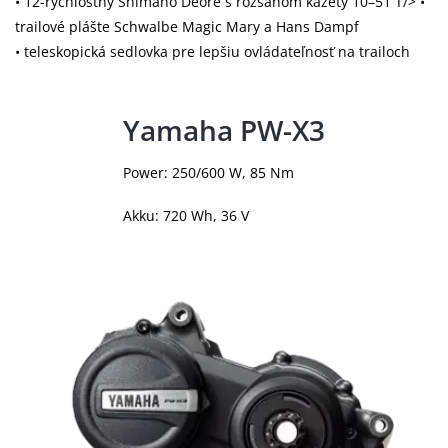
• 12-rýchlostný Shimano Deore s rozsahom kazety 10–51 T/> •
trailové plášte Schwalbe Magic Mary a Hans Dampf
• teleskopická sedlovka pre lepšiu ovládateľnosť na trailoch
Yamaha PW-X3
Power: 250/600 W, 85 Nm
Akku: 720 Wh, 36 V