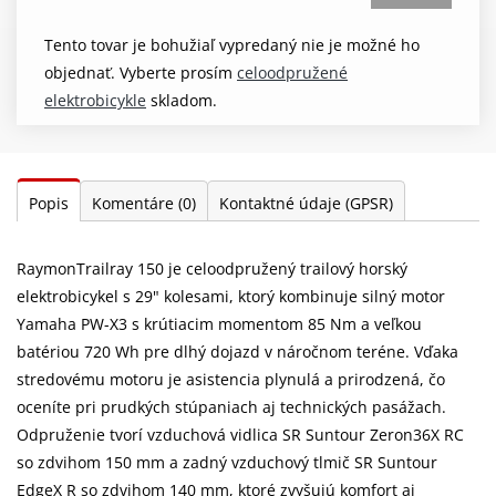
Tento tovar je bohužiaľ vypredaný nie je možné ho
objednať. Vyberte prosím
celoodpružené
elektrobicykle
skladom.
Popis
Komentáre
(0)
Kontaktné údaje (GPSR)
RaymonTrailray 150 je celoodpružený trailový horský
elektrobicykel s 29" kolesami, ktorý kombinuje silný motor
Yamaha PW-X3 s krútiacim momentom 85 Nm a veľkou
batériou 720 Wh pre dlhý dojazd v náročnom teréne. Vďaka
stredovému motoru je asistencia plynulá a prirodzená, čo
oceníte pri prudkých stúpaniach aj technických pasážach.
Odpruženie tvorí vzduchová vidlica SR Suntour Zeron36X RC
so zdvihom 150 mm a zadný vzduchový tlmič SR Suntour
EdgeX R so zdvihom 140 mm, ktoré zvyšujú komfort aj