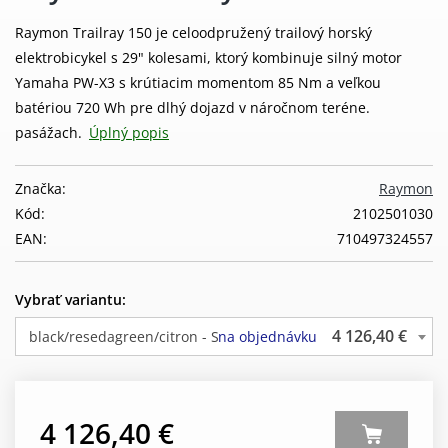
Raymon Trailray 150 je celoodpružený trailový horský
elektrobicykel s 29" kolesami, ktorý kombinuje silný motor
Yamaha PW-X3 s krútiacim momentom 85 Nm a veľkou
batériou 720 Wh pre dlhý dojazd v náročnom teréne.
pasážach.
Úplný popis
Značka:
Raymon
Kód:
2102501030
EAN:
710497324557
Vybrať variantu:
4 126,40 €
black/resedagreen/citron - S
na objednávku
4 126,40 €