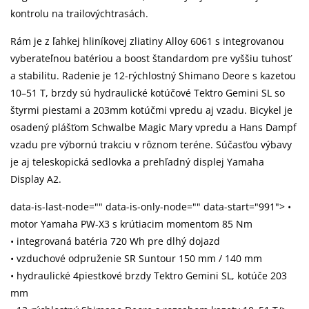
kontrolu na trailovýchtrasách.
Rám je z ľahkej hliníkovej zliatiny Alloy 6061 s integrovanou
vyberateľnou batériou a boost štandardom pre vyššiu tuhosť
a stabilitu. Radenie je 12-rýchlostný Shimano Deore s kazetou
10–51 T, brzdy sú hydraulické kotúčové Tektro Gemini SL so
štyrmi piestami a 203mm kotúčmi vpredu aj vzadu. Bicykel je
osadený plášťom Schwalbe Magic Mary vpredu a Hans Dampf
vzadu pre výbornú trakciu v rôznom teréne. Súčasťou výbavy
je aj teleskopická sedlovka a prehľadný displej Yamaha
Display A2.
data-is-last-node="" data-is-only-node="" data-start="991"> •
motor Yamaha PW-X3 s krútiacim momentom 85 Nm
• integrovaná batéria 720 Wh pre dlhý dojazd
• vzduchové odpruženie SR Suntour 150 mm / 140 mm
• hydraulické 4piestkové brzdy Tektro Gemini SL, kotúče 203
mm