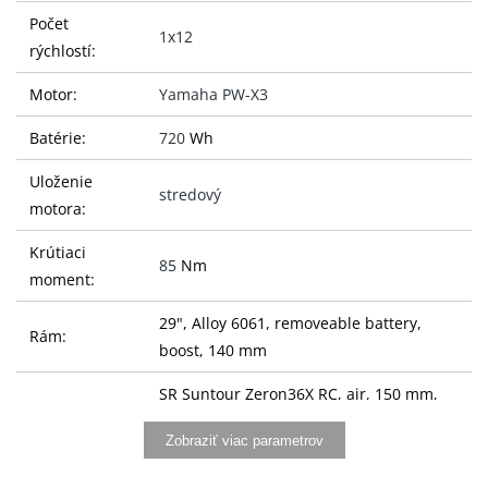
Počet
1x12
rýchlostí:
Motor:
Yamaha PW-X3
Batérie:
720
Wh
Uloženie
stredový
motora:
Krútiaci
85
Nm
moment:
29", Alloy 6061, removeable battery,
Rám:
boost, 140 mm
SR Suntour Zeron36X RC, air, 150 mm,
Vidlice:
tapered
Zobraziť viac parametrov
Tlumič:
SR Suntour EdgeX R, air, 230x57,5 mm