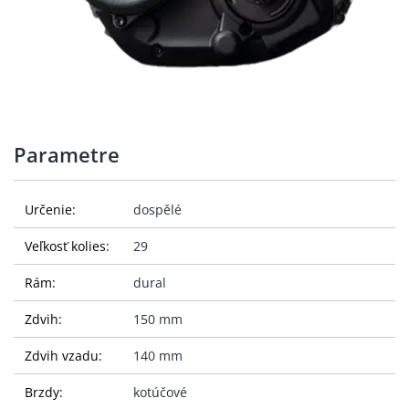
Parametre
Určenie:
dospělé
Veľkosť kolies:
29
Rám:
dural
Zdvih:
150 mm
Zdvih vzadu:
140 mm
Brzdy:
kotúčové