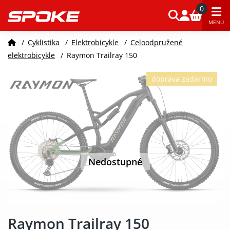
0
MENU
/
Cyklistika
/
Elektrobicykle
/
Celoodpružené
elektrobicykle
/
Raymon Trailray 150
doprava zadarmo
Nedostupné
Raymon Trailray 150