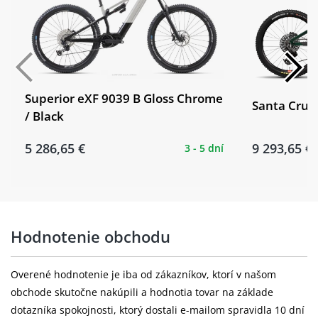
Brzdové
Tektro TR17, 203/203 mm, 6-bolt
kotouče:
Kazeta:
Shimano CS-M6100, 10-51T
Řetěz:
Shimano CN-M6100
Superior eXF 9039 B Gloss Chrome
Santa Cruz 
/ Black
Kliky:
Raymon FC40, kovaný hliník, ISIS
5 286,65 €
9 293,65 €
3 - 5 dní
Ráfky:
Raymon VR23, 30 mm, eyelet / Hub:
Raymon DA210FR, Center Lock, 15x110
Přední náboj:
mm
Schwalbe Magic Mary Perf, ADDIX, 62-
Hodnotenie obchodu
Pláště:
622, 29x2.4
Zadní ráfek:
Raymon VR23, 30 mm, eyelet
Overené hodnotenie je iba od zákazníkov, ktorí v našom
obchode skutočne nakúpili a hodnotia tovar na základe
Raymon DT210RR, Center Lock, 12x148
dotazníka spokojnosti, ktorý dostali e-mailom spravidla 10 dní
Zadní náboj: