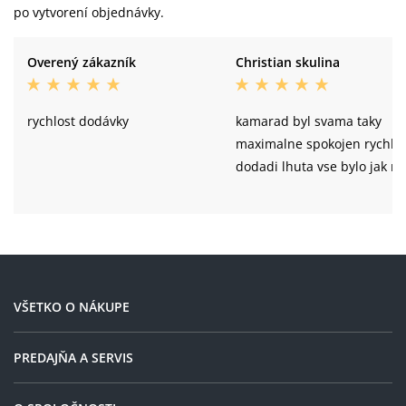
mm
po vytvorení objednávky.
Schwalbe Magic Mary Perf, ADDIX, 62-
Zadní plášť:
622, 29x2.4
Overený zákazník
Christian skulina
rychlost dodávky
kamarad byl svama taky
maximalne spokojen rychla
dodadi lhuta vse bylo jak m
VŠETKO O NÁKUPE
PREDAJŇA A SERVIS