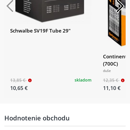
Schwalbe SV19F Tube 29"
Continenta
(700C)
duše
13,85 €
skladom
12,35 €
10,65 €
11,10 €
Hodnotenie obchodu