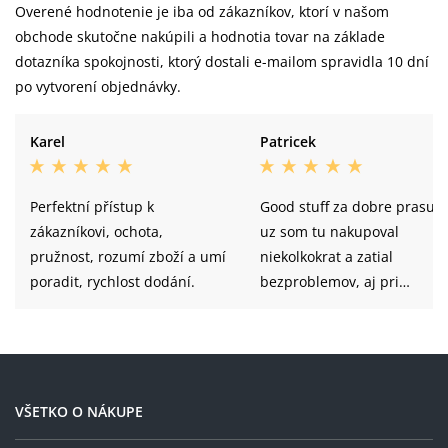
Overené hodnotenie je iba od zákazníkov, ktorí v našom
obchode skutočne nakúpili a hodnotia tovar na základe
dotazníka spokojnosti, ktorý dostali e-mailom spravidla 10 dní
po vytvorení objednávky.
Karel
Patricek
Perfektní přístup k
Good stuff za dobre prasule
zákazníkovi, ochota,
uz som tu nakupoval
pružnost, rozumí zboží a umí
niekolkokrat a zatial
poradit, rychlost dodání.
bezproblemov, aj pri
reklamacii mi vyhoveli,
odporucam komukolvek kto
potrebuje daco pre bike
VŠETKO O NÁKUPE