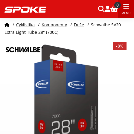
0
MENU
/
Cyklistika
/
Komponenty
/
Duše
/
Schwalbe SV20
Extra Light Tube 28" (700C)
-8%