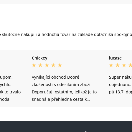
skutočne nakúpili a hodnotia tovar na základe dotazníka spokojnost
Chickey
lucase
kupom,
Vynikající obchod Dobré
Super nákup
ýchlo,
zkušenosti s odesíláním zboží
objednáno,
ak to trvalo
Doporučuji ostatním, jelikož je to
pá 13.7. d
ohoda
snadná a přehledná cesta k
nákupu zboží