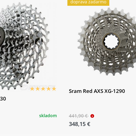
doprava zadarmo
Sram Red AXS XG-1290
030
skladom
441,90 €
348,15 €