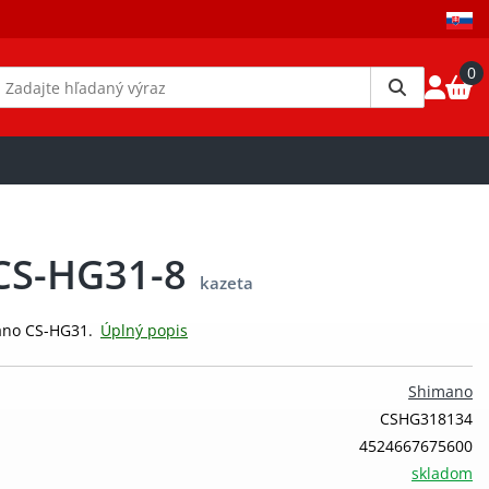
0
CS-HG31-8
kazeta
mano CS-HG31.
Úplný popis
Shimano
CSHG318134
4524667675600
skladom