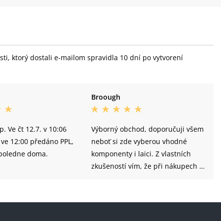
i, ktorý dostali e-mailom spravidla 10 dní po vytvorení
Broough
. Ve čt 12.7. v 10:06
Výborný obchod, doporučuji všem
 ve 12:00 předáno PPL,
neboť si zde vyberou vhodné
opoledne doma.
komponenty i laici. Z vlastních
zkušeností vím, že při nákupech v
kamenných obchodech jsou
nabízeny jako vhodné i ty díly,
které k sobě nepatří. Jako případ
mohu uvést například řetězy a