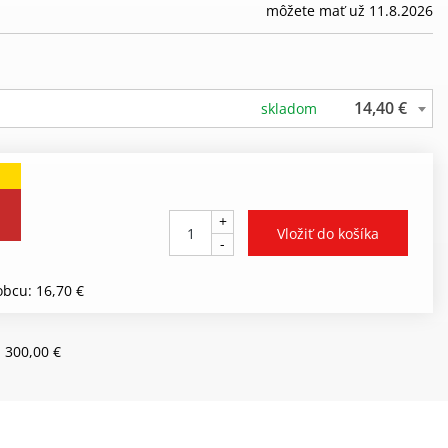
môžete mať už 11.8.2026
14,40 €
skladom
+
-
bcu: 16,70 €
 300,00 €