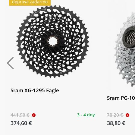
doprava zadarmo
Sram XG-1295 Eagle
Sram PG-1
441,90 €
3 - 4 dny
70,20 €
374,60 €
38,80 €