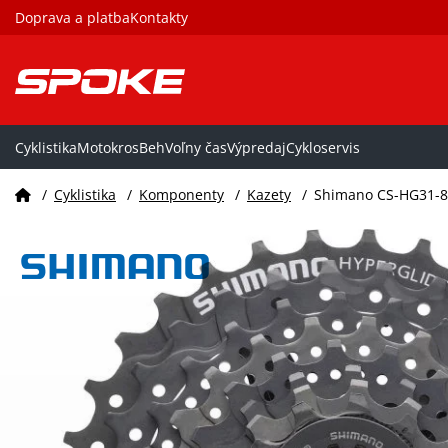
Doprava a platba
Kontakty
Cyklistika
Motokros
Beh
Voľny čas
Výpredaj
Cykloservis
/
Cyklistika
/
Komponenty
/
Kazety
/
Shimano CS-HG31-8