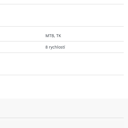
MTB
,
TK
8 rychlostí