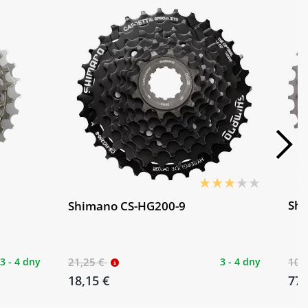
Shi
Shimano CS-HG200-9
3 - 4 dny
21,25 €
3 - 4 dny
100
18,15 €
77,