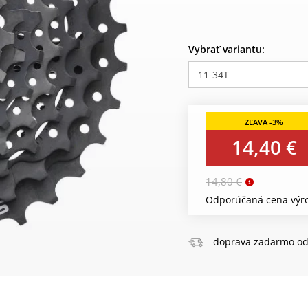
Vybrať variantu:
11-34T
14,40 €
14,80 €
Odporúčaná cena výro
doprava zadarmo od