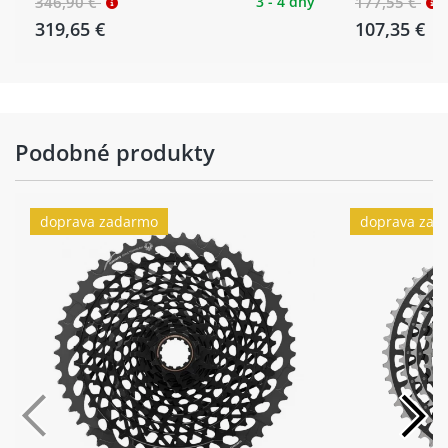
346,90 €
3 - 4 dny
177,55 €
319,65 €
107,35 €
Podobné produkty
doprava zadarmo
doprava zad