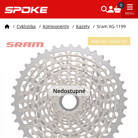
0
MENU
/
Cyklistika
/
Komponenty
/
Kazety
/
Sram XG-1199
doprava zadarmo
Nedostupné