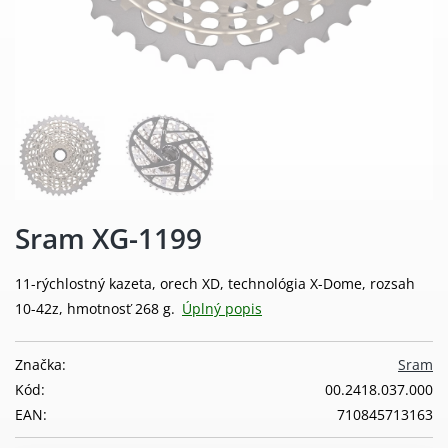
Sram XG-1199
11-rýchlostný kazeta, orech XD, technológia X-Dome, rozsah
10-42z, hmotnosť 268 g.
Úplný popis
Značka:
Sram
Kód:
00.2418.037.000
EAN:
710845713163