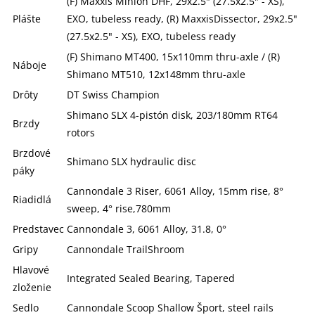
(F) Maxxis Minion DHF, 29x2.5" (27.5x2.5" - XS),
Plášte
EXO, tubeless ready, (R) MaxxisDissector, 29x2.5"
(27.5x2.5" - XS), EXO, tubeless ready
(F) Shimano MT400, 15x110mm thru-axle / (R)
Náboje
Shimano MT510, 12x148mm thru-axle
Drôty
DT Swiss Champion
Shimano SLX 4-pistón disk, 203/180mm RT64
Brzdy
rotors
Brzdové
Shimano SLX hydraulic disc
páky
Cannondale 3 Riser, 6061 Alloy, 15mm rise, 8°
Riadidlá
sweep, 4° rise,780mm
Predstavec
Cannondale 3, 6061 Alloy, 31.8, 0°
Gripy
Cannondale TrailShroom
Hlavové
Integrated Sealed Bearing, Tapered
zloženie
Sedlo
Cannondale Scoop Shallow Šport, steel rails