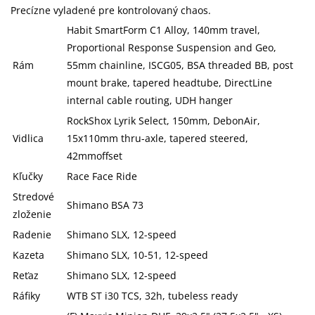
Precízne vyladené pre kontrolovaný chaos.
Habit SmartForm C1 Alloy, 140mm travel,
Proportional Response Suspension and Geo,
Rám
55mm chainline, ISCG05, BSA threaded BB, post
mount brake, tapered headtube, DirectLine
internal cable routing, UDH hanger
RockShox Lyrik Select, 150mm, DebonAir,
Vidlica
15x110mm thru-axle, tapered steered,
42mmoffset
Kľučky
Race Face Ride
Stredové
Shimano BSA 73
zloženie
Radenie
Shimano SLX, 12-speed
Kazeta
Shimano SLX, 10-51, 12-speed
Reťaz
Shimano SLX, 12-speed
Ráfiky
WTB ST i30 TCS, 32h, tubeless ready