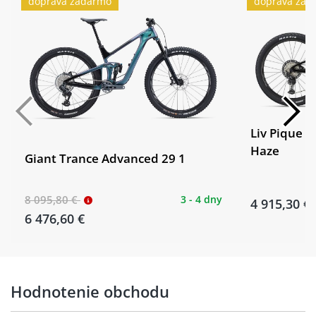
doprava zadarmo
doprava zad
Liv Pique 
Haze
Giant Trance Advanced 29 1
8 095,80 €
3 - 4 dny
4 915,30 €
6 476,60 €
Hodnotenie obchodu