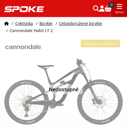
0
MENU
/
Cyklistika
/
Bicykle
/
Celoodpružené bicykle
/
Cannondale Habit LT 2
doprava zadarmo
Nedostupné