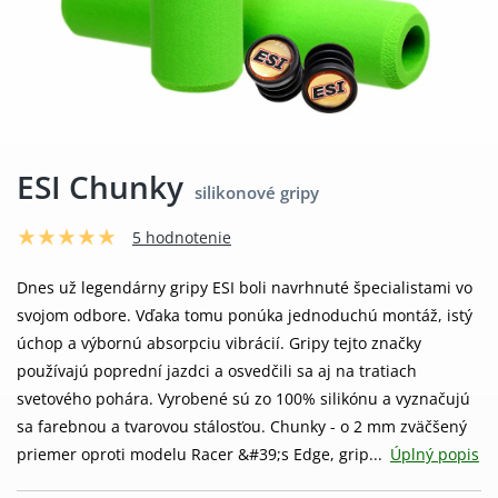
ESI Chunky
silikonové gripy
5 hodnotenie
Dnes už legendárny gripy ESI boli navrhnuté špecialistami vo
svojom odbore. Vďaka tomu ponúka jednoduchú montáž, istý
úchop a výbornú absorpciu vibrácií. Gripy tejto značky
používajú poprední jazdci a osvedčili sa aj na tratiach
svetového pohára. Vyrobené sú zo 100% silikónu a vyznačujú
sa farebnou a tvarovou stálosťou. Chunky - o 2 mm zväčšený
priemer oproti modelu Racer &#39;s Edge, grip...
Úplný popis