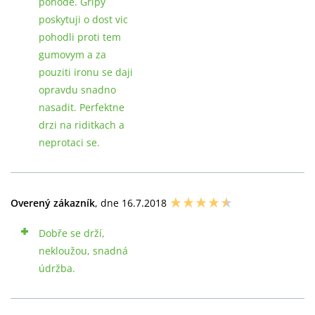
pohode. Gripy
poskytuji o dost vic
pohodli proti tem
gumovym a za
pouziti ironu se daji
opravdu snadno
nasadit. Perfektne
drzi na riditkach a
neprotaci se.
Overený zákazník
, dne 16.7.2018
Dobře se drží,
nekloužou, snadná
údržba.