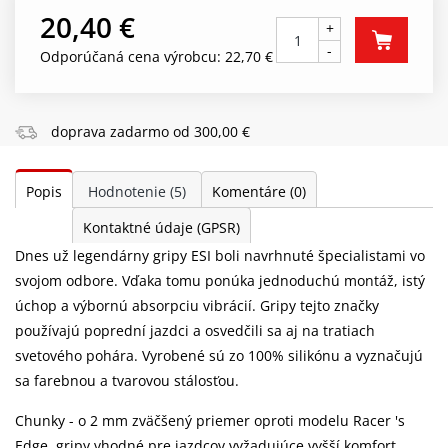
20,40 €
+
-
Odporúčaná cena výrobcu: 22,70 €
doprava zadarmo od 300,00 €
Popis
Hodnotenie
(5)
Komentáre
(0)
Kontaktné údaje (GPSR)
Dnes už legendárny gripy ESI boli navrhnuté špecialistami vo
svojom odbore. Vďaka tomu ponúka jednoduchú montáž, istý
úchop a výbornú absorpciu vibrácií. Gripy tejto značky
používajú poprední jazdci a osvedčili sa aj na tratiach
svetového pohára. Vyrobené sú zo 100% silikónu a vyznačujú
sa farebnou a tvarovou stálosťou.
Chunky - o 2 mm zväčšený priemer oproti modelu Racer 's
Edge, gripy vhodné pre jazdcov vyžadujúce vyšší komfort.