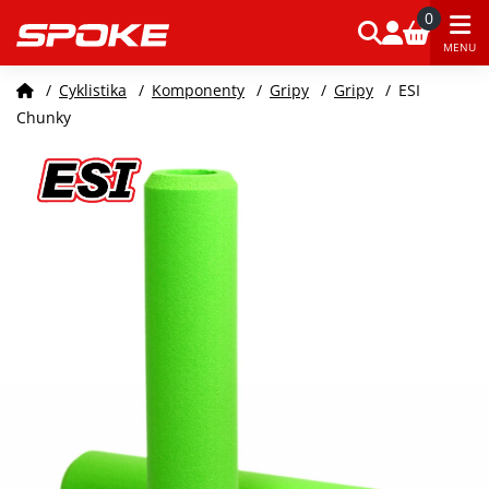
0
MENU
/
Cyklistika
/
Komponenty
/
Gripy
/
Gripy
/
ESI
Chunky