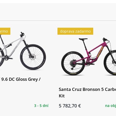
armo
doprava zadarmo
 9.6 DC Gloss Grey /
Santa Cruz Bronson 5 Carb
Kit
5 782,70 €
3 - 5 dní
na ob