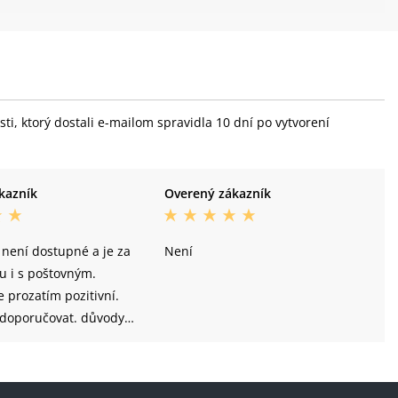
i, ktorý dostali e-mailom spravidla 10 dní po vytvorení
kazník
Overený zákazník
 není dostupné a je za
Není
u i s poštovným.
e prozatím pozitivní.
 doporučovat. důvody
psala výše.