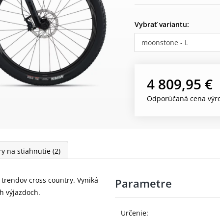
Vybrať variantu:
moonstone - L
4 809,95 €
Odporúčaná cena výro
y na stiahnutie
(2)
trendov cross country. Vyniká
Parametre
ch výjazdoch.
Určenie: