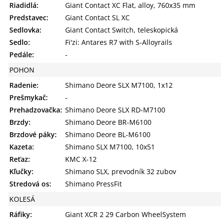
Riadidlá:
Giant Contact XC Flat, alloy, 760x35 mm
Predstavec:
Giant Contact SL XC
Sedlovka:
Giant Contact Switch, teleskopická
Sedlo:
Fi'zi: Antares R7 with S-Alloyrails
Pedále:
-
POHON
Radenie:
Shimano Deore SLX M7100, 1x12
Prešmykač:
-
Prehadzovačka:
Shimano Deore SLX RD-M7100
Brzdy:
Shimano Deore BR-M6100
Brzdové páky:
Shimano Deore BL-M6100
Kazeta:
Shimano SLX M7100, 10x51
Reťaz:
KMC X-12
Kľučky:
Shimano SLX, prevodník 32 zubov
Stredová os:
Shimano PressFit
KOLESÁ
Ráfiky:
Giant XCR 2 29 Carbon WheelSystem