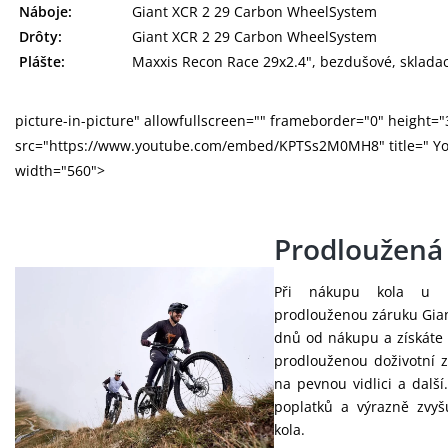
Náboje:
Giant XCR 2 29 Carbon WheelSystem
Drôty:
Giant XCR 2 29 Carbon WheelSystem
Plášte:
Maxxis Recon Race 29x2.4", bezdušové, skladac
picture-in-picture" allowfullscreen="" frameborder="0" height="
src="https://www.youtube.com/embed/KPTSs2M0MH8" title=" Yo
width="560">
Prodloužená
Při nákupu kola u 
prodlouženou záruku Giant
dnů od nákupu a získáte 
prodlouženou doživotní 
na pevnou vidlici a další
poplatků a výrazně zvy
kola.