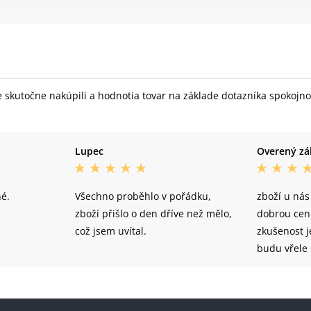
skutočne nakúpili a hodnotia tovar na základe dotazníka spokojnost
Lupec
Overený zá
né.
Všechno proběhlo v pořádku,
zboží u nás
zboží přišlo o den dříve než mělo,
dobrou cen
což jsem uvítal.
zkušenost j
budu vřele
již jsem po