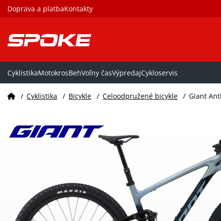
Doprava a platba
Kontakty
Cyklistika
Motokros
Beh
Voľny čas
Výpredaj
Cykloservis
/
Cyklistika
/
Bicykle
/
Celoodpružené bicykle
/
Giant An