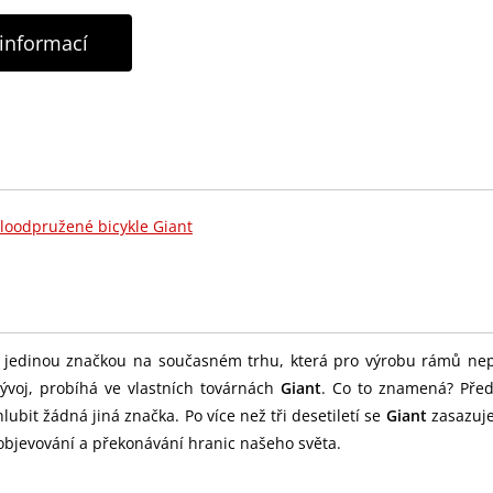
 informací
loodpružené bicykle Giant
ň i jedinou značkou na současném trhu, která pro výrobu rámů ne
vývoj, probíhá ve vlastních továrnách
Giant
. Co to znamená? Před
ubit žádná jiná značka. Po více než tři desetiletí se
Giant
zasazuje
 objevování a překonávání hranic našeho světa.