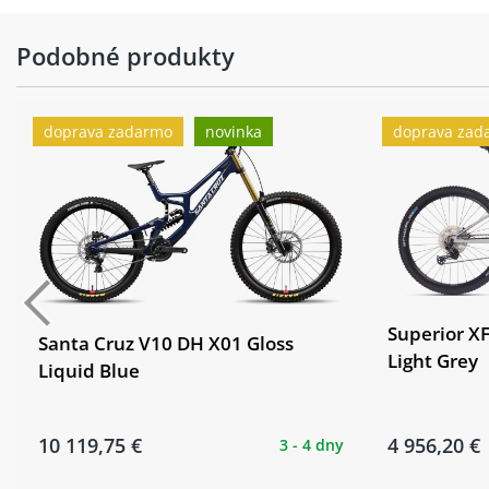
Podobné produkty
doprava zadarmo
novinka
doprava zad
Superior XF
Santa Cruz V10 DH X01 Gloss
Light Grey
Liquid Blue
10 119,75 €
4 956,20 €
3 - 4 dny