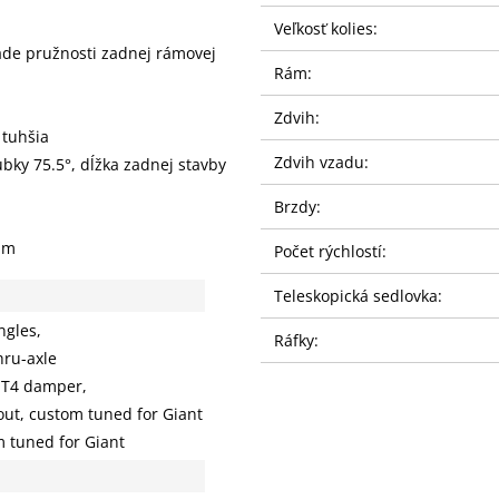
Veľkosť kolies:
ade pružnosti zadnej rámovej
Rám:
Zdvih:
 tuhšia
Zdvih vzadu:
bky 75.5°, dĺžka zadnej stavby
Brzdy:
mm
Počet rýchlostí:
Teleskopická sedlovka:
ngles,
Ráfky:
ru-axle
IT4 damper,
out, custom tuned for Giant
m tuned for Giant