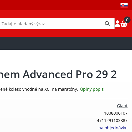
0
hem Advanced Pro 29 2
žené koleso vhodné na XC, na maratóny.
Úplný popis
Giant
1008006107
4711291103887
na objednávku