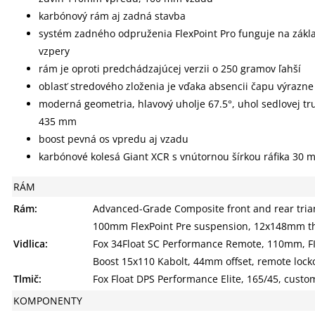
karbónový rám aj zadná stavba
systém zadného odpruženia FlexPoint Pro funguje na zákl
vzpery
rám je oproti predchádzajúcej verzii o 250 gramov ľahší
oblasť stredového zloženia je vďaka absencii čapu výrazne
moderná geometria, hlavový uholje 67.5°, uhol sedlovej tru
435 mm
boost pevná os vpredu aj vzadu
karbónové kolesá Giant XCR s vnútornou šírkou ráfika 30 
RÁM
Rám:
Advanced-Grade Composite front and rear tria
100mm FlexPoint Pre suspension, 12x148mm th
Vidlica:
Fox 34Float SC Performance Remote, 110mm, F
Boost 15x110 Kabolt, 44mm offset, remote lock
Tlmič:
Fox Float DPS Performance Elite, 165/45, custo
KOMPONENTY