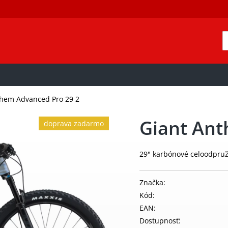
them Advanced Pro 29 2
Giant Ant
doprava zadarmo
29" karbónové celoodpru
Značka:
Kód:
EAN:
Dostupnosť: