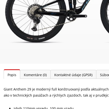
Popis
Komentáre
(0)
Kontaktné údaje (GPSR)
Súbor
Giant Anthem 29 je moderný full konštruovaný podľa aktuálnych 
ako v technických pasážach a rýchlych zjazdoch, tak aj v prudký
zdvih 110mm vpredu, 100 mm vzadu