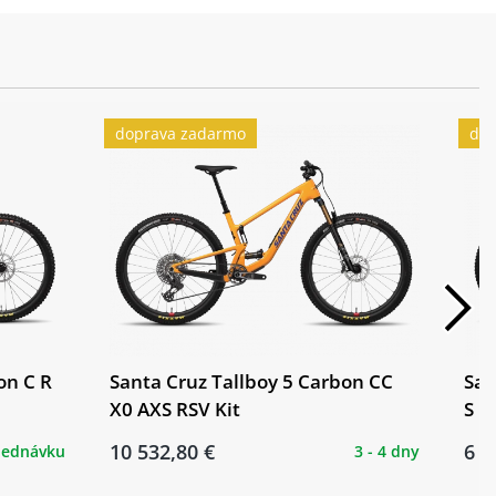
doprava zadarmo
dop
on C R
Santa Cruz Tallboy 5 Carbon CC
San
X0 AXS RSV Kit
S Ki
10 532,80 €
6 1
jednávku
3 - 4 dny