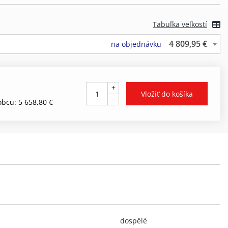
Tabuľka veľkostí
4 809,95 €
na objednávku
+
-
bcu: 5 658,80 €
dospělé