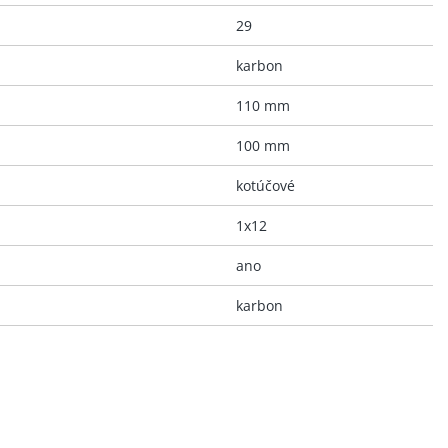
29
karbon
110 mm
100 mm
kotúčové
1x12
ano
karbon