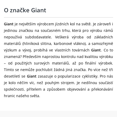
O značke Giant
Giant
je největším výrobcem jízdních kol na světě. Je zároveň i
jedinou značkou na současném trhu, která pro výrobu rámů
nepoužívá subdodavatele. Veškerá výroba od základních
materiálů (hliníková slitina, karbonové vlákno), a samozřejmě
výzkum a vývoj, probíhá ve vlastních továrnách
Giant
. Co to
znamená? Především naprostou kontrolu nad kvalitou výrobku
– od použitých surových materiálů, až po finální výrobek.
Tímto se nemůže pochlubit žádná jiná značka. Po více než tři
desetiletí se
Giant
zasazuje o popularizace cyklistiky. Pro nás
je kolo něčím víc, než pouhým strojem. Je nedílnou součástí
společnosti, přítelem a způsobem objevování a překonávání
hranic našeho světa.