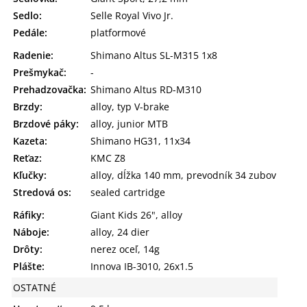
Sedlo:
Selle Royal Vivo Jr.
Pedále:
platformové
Radenie:
Shimano Altus SL-M315 1x8
Prešmykač:
-
Prehadzovačka:
Shimano Altus RD-M310
Brzdy:
alloy, typ V-brake
Brzdové páky:
alloy, junior MTB
Kazeta:
Shimano HG31, 11x34
Reťaz:
KMC Z8
Kľučky:
alloy, dĺžka 140 mm, prevodník 34 zubov
Stredová os:
sealed cartridge
Ráfiky:
Giant Kids 26", alloy
Náboje:
alloy, 24 dier
Drôty:
nerez oceľ, 14g
Plášte:
Innova IB-3010, 26x1.5
OSTATNÉ