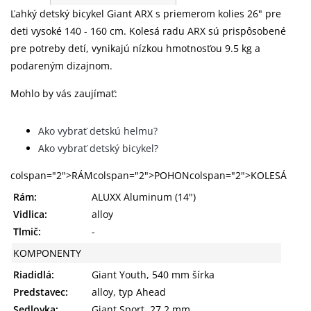
Ľahký detský bicykel Giant ARX s priemerom kolies 26" pre
deti vysoké 140 - 160 cm. Kolesá radu ARX sú prispôsobené
pre potreby detí, vynikajú nízkou hmotnosťou 9.5 kg a
podareným dizajnom.
Mohlo by vás zaujímať:
Ako vybrať detskú helmu?
Ako vybrať detský bicykel?
colspan="2">RÁMcolspan="2">POHONcolspan="2">KOLESÁ
Rám:
ALUXX Aluminum (14")
Vidlica:
alloy
Tlmič:
-
KOMPONENTY
Riadidlá:
Giant Youth, 540 mm šírka
Predstavec:
alloy, typ Ahead
Sedlovka:
Giant Sport, 27,2 mm