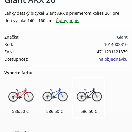
Ľahký detský bicykel Giant ARX s priemerom kolies 26" pre
deti vysoké 140 - 160 cm.
Úplný popis
Značka:
Giant
Kód:
1014002310
EAN:
4711291121379
Dostupnosť:
na objednávku
Vyberte farbu
586,50 €
586,50 €
586,50 €