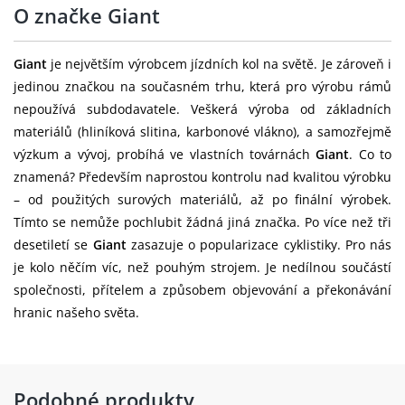
O značke Giant
Giant
je největším výrobcem jízdních kol na světě. Je zároveň i
jedinou značkou na současném trhu, která pro výrobu rámů
nepoužívá subdodavatele. Veškerá výroba od základních
materiálů (hliníková slitina, karbonové vlákno), a samozřejmě
výzkum a vývoj, probíhá ve vlastních továrnách
Giant
. Co to
znamená? Především naprostou kontrolu nad kvalitou výrobku
– od použitých surových materiálů, až po finální výrobek.
Tímto se nemůže pochlubit žádná jiná značka. Po více než tři
desetiletí se
Giant
zasazuje o popularizace cyklistiky. Pro nás
je kolo něčím víc, než pouhým strojem. Je nedílnou součástí
společnosti, přítelem a způsobem objevování a překonávání
hranic našeho světa.
Podobné produkty