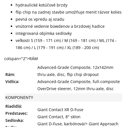
hydraulické kotúčové brzdy
flip chip na zadnej stavbe umožňuje meniť rázvor kolies
pevná os vpredu aj vzadu
vnútorné vedenie bowdenov a brzdovej hadice
integrovaná objímka sedlovky
veľkosti S (159 - 171 cm) / M (169 - 181 cm) / ML (174 -
186 cm) / L (179 - 191 cm) / XL (189 - 200 cm)
colspan="2">RÁM
Advanced-Grade Composite, 12x142mm
Rám:
thru-axle, disc, flip chip dropout
Vidlica:
Advanced-Grade Composite, full-composite
OverDrive steerer, 12mm thru-axle, disc
KOMPONENTY
Riadidlá:
Giant Contact XR D-Fuse
Predstavec:
Giant Contact, 8° sklon
Sedlovka:
Giant D-Fuse, karbónová/> Giant Approach