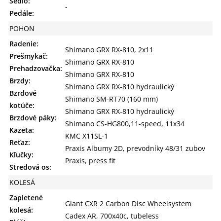
Sedlo:
-
Pedále:
POHON
Radenie:
Shimano GRX RX-810, 2x11
Prešmykač:
Shimano GRX RX-810
Prehadzovačka:
Shimano GRX RX-810
Brzdy:
Shimano GRX RX-810 hydraulický
Bzrdové
Shimano SM-RT70 (160 mm)
kotúče:
Shimano GRX RX-810 hydraulický
Brzdové páky:
Shimano CS-HG800,11-speed, 11x34
Kazeta:
KMC X11SL-1
Reťaz:
Praxis Albumy 2D, prevodníky 48/31 zubov
Kľučky:
Praxis, press fit
Stredová os:
KOLESÁ
Zapletené
Giant CXR 2 Carbon Disc Wheelsystem
kolesá:
Cadex AR, 700x40c, tubeless