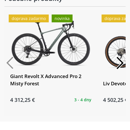
doprava zadarmo
novinka
doprava zad
Giant Revolt X Advanced Pro 2
Liv Devote
Misty Forest
4 312,25 €
4 502,25 €
3 - 4 dny