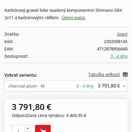
Karbónový gravel bike osadený komponentmi Shimano GRX
2x11 a karbónovými ráfikmi.
Úplný popis
Značka:
Giant
Kód:
2302008145
EAN:
4712878856660
Dostupnosť:
3 - 4 dny
Tabuľka veľkostí
Vybrať variantu:
3 791,80 €
charcoal plum - M
3 - 4 dny
3 791,80 €
Odporúčaná cena výrobcu: 4 460,95 €
+